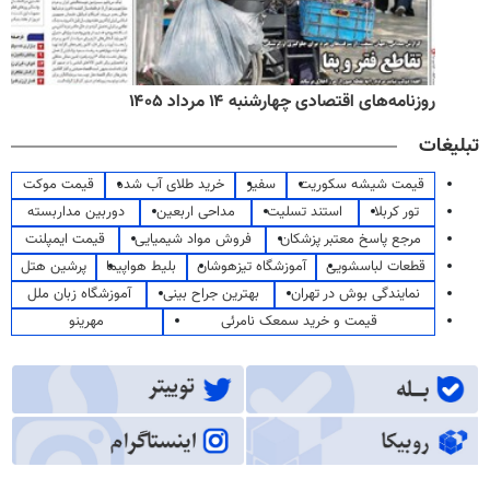
روزنامه‌های اقتصادی چهارشنبه ۱۴ مرداد ۱۴۰۵
تبلیغات
قیمت شیشه سکوریت
سفیر
خرید طلای آب شده
قیمت موکت
تور کربلا
استند تسلیت
مداحی اربعین
دوربین مداربسته
مرجع پاسخ معتبر پزشکان
فروش مواد شیمیایی
قیمت ایمپلنت
قطعات لباسشویی
آموزشگاه تیزهوشان
بلیط هواپیما
پرشین هتل
نمایندگی بوش در تهران
بهترین جراح بینی
آموزشگاه زبان ملل
قیمت و خرید سمعک نامرئی
مهرینو