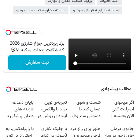
امید قالیباف
وزارت صنعت معدن و تجارت
سامانه یکپارچه فروش خودرو
سامانه یکپارچه تخصیص خودرو
پرکاربردترین چراغ شارژی 2026
که شگفت زده ات میکنه 💡😍
ثبت سفارش
مطالب پیشنهادی
اگر میخوای
شست و شوی
تجربه‌ی نوین
پایان دغدغه
ایمپلنت کنی
عمقی کبد با
ترید با والکس،
هزینه های
الان وقتشه |
دمنوش سم زدای
آینده‌ای روشن در
دندان پزشکی با
فقط با ۲۵
گیاهی
انتظار شماست
پک سفید کننده
جادوی درمان
هنوز برای زانو درد
با جلبک لاغری
با زاپیامکس، به
میلیون تومان!!!
خانگی
جای زخم در سه
قرص میخوری؟
3سوته به اندام
راحتی درد زانو را