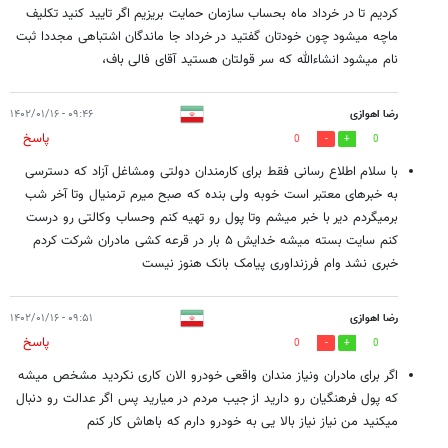
کردیم تا در خرداد ماه بحساب سازمان حمایت بریزیم اگر تایید کنید تکلیف
ماچه میشود چون خودتان گفتید در خرداد جا ماندگان اشتباهی مجددا ثبت
نام میشود انشاءالله که سر قولتان هستید آقای فالی باف،
رضا اهوازی
۰۹:۴۶ - ۱۴۰۲/۰۱/۱۶
پاسخ
0
0
با سلام اطلاع رسانی فقط برای کارمندان دولتی ومشاغل آزاد که دسترسی
به خبرهای معتبر است خوبه ولی بنده که صبح میرم ترمنیال وتا آخر شب
برمیگردم دیر با خبر میشم وتا پول رو تهیه کنم وحساب وکالتی رو درست
کنم سایت بسته میشه خدایش ۵ بار در قرعه کشی مادران شرکت کردم
خبری نشد وام فرزنداوری پیامک بانک هنوز نیست
رضا اهوازی
۰۹:۵۱ - ۱۴۰۲/۰۱/۱۶
پاسخ
0
0
اگر برای مادران ونیاز مندان واقعی خودرو الان کاری نکردید مشخص میشه
که پول فرهنگیان رو دارید از جیب مردم در میارید پس اگر عدالت رو دنبال
میکنید من نیاز نیاز بالا یی به خودرو دارم که باهاش کار کنم