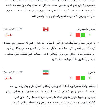
حساب وکالتی هم توی همین مدت حداقل به مدت یک روز هم که شده
سایت باز کنید تمدید کنید تا ما هم حسابمون بزنیم به نام صنعت معدن
مال ما بورس کالا بوده نمیدونستیم باید اینجور کنم
سید رضا سیدزاده
۱۱:۲۴ - ۱۴۰۲/۰۱/۰۲
پاسخ
2
9
با عرض سلام میخواستم از اقای قالیباف خواهش کنم که همون جور مهلت
ثبت نام رو تمدید کرد مشخصه خیلی ها اشتباه کردن حساب وکالتی خود
رو تعقییر ندادن مثل من برای وکالتی کردن حساب هم تمدید کنن ممنون
میشیم ازشون اگه میشه لطف کنید
حسین
۱۱:۳۲ - ۱۴۰۲/۰۱/۰۲
پاسخ
3
8
سلام وقت بخیر توروخدا 5 فروردین وکالتی کردن طرح یکپارچه رو هم
تمدید کنید چون اون کسانی ک ب اشتباه حساب هاشون رو وکالتی ایران
خودرو و سایپا کردن بتونن ثبت نام کنن من شخصا از 15 روز قبل
100میلیون رو داخل حساب ریختم و حسابم رو اشتباه وکالتی کردم