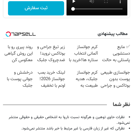
ثبت سفارش
مطالب پیشنهادی
✅ مایع
کرم جوانساز
زیر تیغ جراحی و
روند پیری رو با
دستشویی
آلمانی انتخاب
بوتاکس نروید!
این روش گیاهی
پاستلی به حالت
ستاره ها!خرید با
ضدچروک جلبک
معکوس کن
کرمی | اَوه
تخفیف
با40%تخفیف
جوانسازی طبیعی
کرم جوانساز
لینک خرید بمب
درخشش و
پوست بدون
جلبک، هدیه
جوانساز 2026!
جوانی پوست با
بوتاکس و جراحی
طبیعت به
اونم با تخفیف
جلبک
😳! خرید با
شما(خرید با
ویژه
اسپیرولینا! خرید
تخفیف ویژه
تخفیف ویژه)
محصول با
نظر شما
تخفیف ویژه
نظرات حاوی توهین و هرگونه نسبت ناروا به اشخاص حقیقی و حقوقی منتشر
نمی‌شود.
نظراتی که غیر از زبان فارسی یا غیر مرتبط با خبر باشد منتشر نمی‌شود.