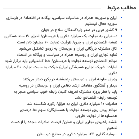
مطالب مرتبط
ایران و سوریه؛ همراه در مناسبات سیاسی، بیگانه در اقتصاد/ در بازسازی
سوریه فعال نیستیم
۹ کشور عربی در صدر واردکنندگان سلاح در جهان
دستیابی به تجارت یک میلیارد دلاری با عربستان/ احیای ۲۰ سند همکاری
نقشه اقتصادی ایران و چین/ ظرفیت تجارت ۶۰ میلیارد دلار است
اتاق مشترک بازرگانی ایران و عربستان به زودی تشکیل می‌شود
نمایه تجاری ایران و روسیه؛ همراه در سیاست و بیگانه در اقتصاد
موانع اقتصادی توسعه تجارت با عربستان/ خط کشتیرانی باید برقرار شود
امارات؛ شریک تجاری همیشگی ایران/ حرکت به سمت تجارت ۴۰ میلیارد
دلاری
وزیران خارجه ایران و عربستان پنجشنبه در پکن دیدار می‌کنند
دیدار و گفتگوی مقامات ارشد دفاعی ایران و عربستان در روسیه
باید با قطر پروژه مشترک تعریف کنیم/ رابطه خوب سیاسی منجر به
توسعه رابطه اقتصادی نشد
صادرات ۱۰ میلیارد دلاری ایران به عراق/ رکورد شکسته شد
موانع پیش روی توسعه تجارت با همسایگان/ سهم ۵۰ درصدی
همسایه‌ها از تجارت خارجی
نقشه راهبردی تجاری ایران و عمان/ فرصت صادرات مجدد را از دست
ندهیم
سرمایه گذاری ۱۴۴ میلیارد دلاری در صنایع عربستان