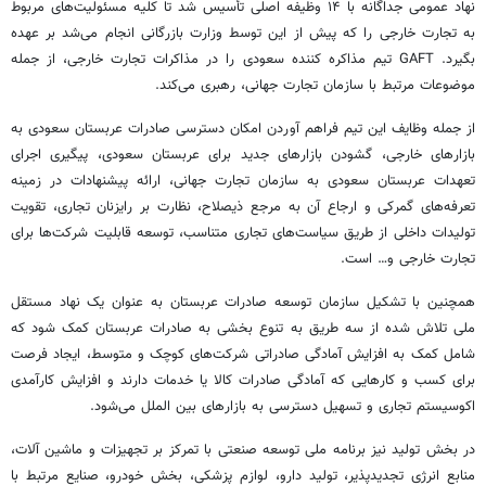
نهاد عمومی جداگانه با ۱۴ وظیفه اصلی تأسیس شد تا کلیه مسئولیت‌های مربوط
به تجارت خارجی را که پیش از این توسط وزارت بازرگانی انجام می‌شد بر عهده
بگیرد. GAFT تیم مذاکره کننده سعودی را در مذاکرات تجارت خارجی، از جمله
موضوعات مرتبط با سازمان تجارت جهانی، رهبری می‌کند.
از جمله وظایف این تیم فراهم آوردن امکان دسترسی صادرات عربستان سعودی به
بازارهای خارجی، گشودن بازارهای جدید برای عربستان سعودی، پیگیری اجرای
تعهدات عربستان سعودی به سازمان تجارت جهانی، ارائه پیشنهادات در زمینه
تعرفه‌های گمرکی و ارجاع آن به مرجع ذیصلاح، نظارت بر رایزنان تجاری، تقویت
تولیدات داخلی از طریق سیاست‌های تجاری متناسب، توسعه قابلیت شرکت‌ها برای
تجارت خارجی و… است.
همچنین با تشکیل سازمان توسعه صادرات عربستان به عنوان یک نهاد مستقل
ملی تلاش شده از سه طریق به تنوع بخشی به صادرات عربستان کمک شود که
شامل کمک به افزایش آمادگی صادراتی شرکت‌های کوچک و متوسط، ایجاد فرصت
برای کسب و کارهایی که آمادگی صادرات کالا یا خدمات دارند و افزایش کارآمدی
اکوسیستم تجاری و تسهیل دسترسی به بازارهای بین
الملل
می‌شود.
در بخش تولید نیز برنامه ملی توسعه صنعتی با تمرکز بر تجهیزات و ماشین آلات،
منابع انرژی
تجدیدپذیر
، تولید دارو، لوازم پزشکی، بخش خودرو، صنایع مرتبط با