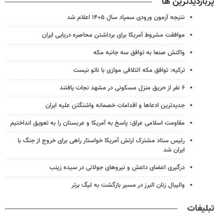
پربازدیدترین ها
نتیجه آزمون ورودی سمپاد سال ۱۴۰۵ اعلام شد
موافقت مشروط آمریکا برای برداشتن محاصره دریایی ایران
واکنش صنعا به توافق سه جانبه مکه
ترکیه: توافق مکه ائتلافی موازی با ناتو نیست
۶ نفر از حریق منزل مسکونی در مشهد نجات یافتند
جدیدترین ادعاها و اقدامات خصمانه واشنگتن علیه ایران
مقاومت اسلامی عراق: پاسخ به آمریکا و عربستان را به تعویق انداختیم
رئیس ستاد مشترک ارتش آمریکا خواستار راهی برای خروج از جنگ با
ایران شد
درگیری اعضای داعش و نیروهای جولانی در سیده زینب
والیبال زنان البرز در مسیر بازگشت به لیگ برتر
تبلیغات