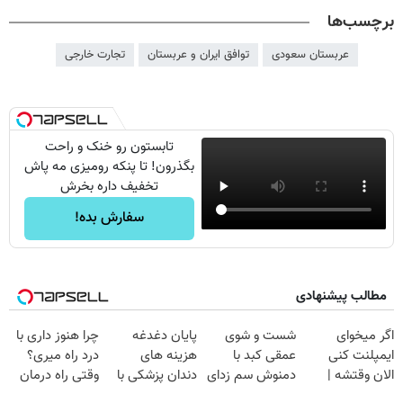
برچسب‌ها
عربستان سعودی
توافق ایران و عربستان
تجارت خارجی
تابستون رو خنک و راحت
بگذرون! تا پنکه رومیزی مه پاش
تخفیف داره بخرش
سفارش بده!
مطالب پیشنهادی
اگر میخوای
شست و شوی
پایان دغدغه
چرا هنوز داری با
ایمپلنت کنی
عمقی کبد با
هزینه های
درد راه میری؟
الان وقتشه |
دمنوش سم زدای
دندان پزشکی با
وقتی راه درمان
فقط با ۲۵
گیاهی
پک سفید کننده
جلو پاته!