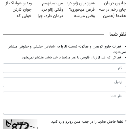
جادوی درمان
هنوز برای زانو درد
من نمیفهمم
ویدیو هولناک از
میلیون تومان!!!
خانگی
جای زخم در سه
قرص میخوری؟
وقتی زانو درد
جوان کارتن
هفته! (همین
وقتی می‌شه
درمان داره، چرا
خوابی که
حالا رایگان
بدون عمل
دردش رو داری
میلیاردر شد.
صحبت کنید)
درمانش کرد؟؟؟؟
تحمل میکنی؟❗
آموزش رایگان
نظر شما
نظرات حاوی توهین و هرگونه نسبت ناروا به اشخاص حقیقی و حقوقی منتشر
نمی‌شود.
نظراتی که غیر از زبان فارسی یا غیر مرتبط با خبر باشد منتشر نمی‌شود.
*
لطفا حاصل عبارت را در جعبه متن روبرو وارد کنید