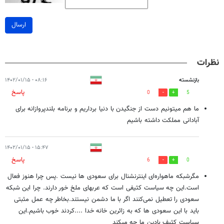
ارسال
نظرات
بازنشسته
۰۸:۱۶ - ۱۴۰۲/۰۱/۱۵
پاسخ
0
5
ما هم میتونیم دست از جنگیدن با دنیا برداریم و برنامه بلندپروازانه برای
آبادانی مملکت داشته باشیم
۱۵:۴۷ - ۱۴۰۲/۰۱/۱۵
پاسخ
6
0
مگرشبکه ماهواره‌ای اینترنشنال برای سعودی ها نیست .پس چرا هنوز فعال
است.این چه سیاست کثیفی است که عربهای ملخ خور دارند. چرا این شبکه
سعودی را تعطیل نمی‌کنند اگر با ما دشمن نیستند.بخاطر چه عمل مثبتی
باید با این سعودی ها که به زائرین خانه خدا ....کردند خوب باشیم.این
سیاست کثیف بادین ما چه میکند