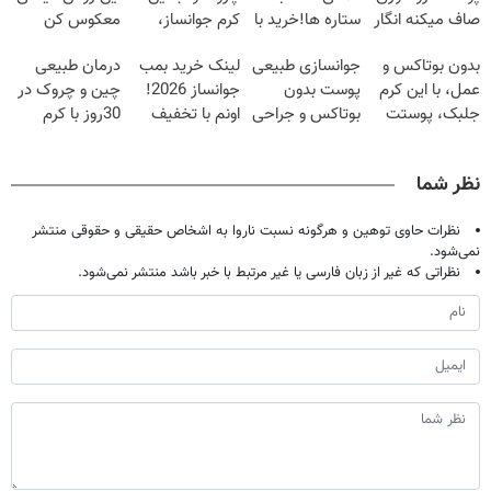
صاف میکنه انگار
ستاره ها!خرید با
کرم جوانساز،
معکوس کن
20سال جوون
تخفیف
صاف کن(50%
بدون بوتاکس و
جوانسازی طبیعی
لینک خرید بمب
درمان طبیعی
شدی🔥
تخفیف سفارش
عمل، با این کرم
پوست بدون
جوانساز 2026!
چین و چروک در
فوری)
جلبک، پوستت
بوتاکس و جراحی
اونم با تخفیف
30روز با کرم
رو جوان کن
😳! خرید با
ویژه
جوانساز
تخفیف ویژه
آلمانی(45%تخفیف)
نظر شما
نظرات حاوی توهین و هرگونه نسبت ناروا به اشخاص حقیقی و حقوقی منتشر
نمی‌شود.
نظراتی که غیر از زبان فارسی یا غیر مرتبط با خبر باشد منتشر نمی‌شود.