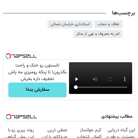
برچسب‌ها
عفاف و حجاب
استانداری خراسان شمالی
امر به معروف و نهي از منكر
تابستون رو خنک و راحت
بگذرون! تا پنکه رومیزی مه پاش
تخفیف داره بخرش
سفارش بده!
مطالب پیشنهادی
این گیاه دریایی
کرم جوانساز
عمقی ترین
روند پیری رو با
پوستت رو طوری
آلمانی انتخاب
چروکاتو، با این
این روش گیاهی