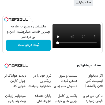
جنگ اوکراین
ماشینت رو بسپر به ما، به
بهترین قیمت میفروشیم! امن و
بی درد سر
ثبت درخواست
مطالب پیشنهادی
اگر میخوای
شست و شوی
فرم خود را در
ویدیو هولناک از
ایمپلنت کنی
عمقی کبد با
بزرگترین
جوان کارتن
الان وقتشه |
دمنوش سم زدای
جشنواره ایمپلنت
خوابی که
فقط با ۲۵
گیاهی
تهران پر کنید ! |
میلیاردر شد.
تا کی می‌خوای
پاکسازی کامل
پایان دغدغه
میخوایم رایگان
میلیون تومان!!!
فقط ۲۵ میلیون
آموزش رایگان
قرص زانودرد
چربی های کبد با
هزینه های
بهت یاد بدیم