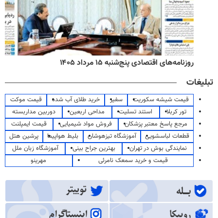
روزنامه‌های اقتصادی پنج‌شنبه ۱۵ مرداد ۱۴۰۵
تبلیغات
قیمت شیشه سکوریت
سفیر
خرید طلای آب شده
قیمت موکت
تور کربلا
استند تسلیت
مداحی اربعین
دوربین مداربسته
مرجع پاسخ معتبر پزشکان
فروش مواد شیمیایی
قیمت ایمپلنت
قطعات لباسشویی
آموزشگاه تیزهوشان
بلیط هواپیما
پرشین هتل
نمایندگی بوش در تهران
بهترین جراح بینی
آموزشگاه زبان ملل
قیمت و خرید سمعک نامرئی
مهرینو