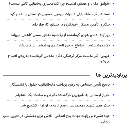
«توافق مکه» و معمای امنیت؛ چرا ائتلاف‌سازی به‌تنهایی کافی نیست؟
استاندار کرمانشاه پایان عملیات اربعین حسینی در استان را اعلام کرد
پیگیری تأمین مسکن خبرنگاران در دستور کار قرار دارد
زورآوند: دمای هوای کرمانشاه از یکشنبه به‌طور نسبی کاهش می‌یابد
یکصدوشصتمین اجتماع «نحن المنتقمون» امشب در کرمانشاه
حبیبی: فاز نخست مرکز فرهنگی دفاع مقدس کرمانشاه به‌زودی افتتاح
می‌شود
پربازدیدترین ها
پاسخ تأمین‌اجتماعی به زمان پرداخت مابه‌التفاوت حقوق بازنشستگان
مازیار لرستانی به تلویزیون بازگشت؛ نگارش و ساخت یک تله‌فیلم
پیکر مطهر شهید «محمدعلی رحیم‌زاده» در اورامان تشییع شد
«زنده‌شور» و روایت نجات پنج اعدامی؛ تلاش برای بخشش در آخرین شب
زندگی