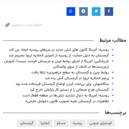
مطالب مرتبط
روسیه: آمریکا کانون های تنش جدید در مرزهای روسیه ایجاد می کند
گرجستان به دلیل حمایت از روسیه از نامزدی اتحادیه اروپا محروم شد
ناریشکین: آمریکا از احیای روابط ایران و عربستان خرسند نیست/ آموزش
تروریست‌ها در التنف از سوی واشنگتن
روابط چین و گرجستان به سطح «راهبردی» ارتقا یافت
پرچم اتحادیه اروپا در گرجستان آتش زده شد
ساکاشویلی برای بی‌ثبات کردن اوضاع گرجستان فرستاده شده بود
گرجستان طرح جنجالی را از دستور کار پارلمان خارج کرد
روسیه: آمریکا به دنبال تشدید تنش‌ها در منطقه قفقاز است
تظاهرات در گرجستان علیه تصویب قانون «عوامل خارجی»
برچسب‌ها
اوستیای جنوبی
روسیه
مسکو
آبخازیا
گرجستان