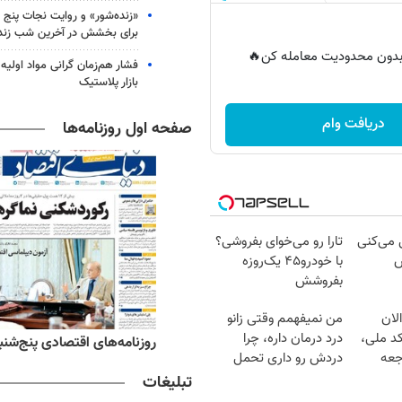
«زنده‌شور» و روایت نجات پنج 
برای بخشش در آخرین شب زند
ر بدون محدودیت معامله کن🔥
فشار هم‌زمان گرانی مواد اولیه 
بازار پلاستیک
دریافت وام
صفحه اول روزنامه‌ها
ل می‌کنی
تارا رو می‌خوای بفروشی؟
ش
با خودرو۴۵ یک‌روزه
بفروشش
لان
من نمیفهمم وقتی زانو
کد ملی،
درد درمان داره، چرا
ه‌های ورزشی پنج‌شنبه ۱۵ مرداد ۱۴۰۵
روزنامه‌های اقتصادی پنج‌شنبه ۱۵ مرداد ۰۵
جعه
دردش رو داری تحمل
میکنی؟❗
تبلیغات