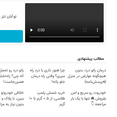
تو آبان تت
مطالب پیشنهادی
درمان زانو درد، بدون
چرا هنوز داری با درد راه
زانو درد رو تحم
هیچگونه عوارض در منزل
میری؟ وقتی راه درمان
که چی؟ راه‌حل
(◂پرسش‌نامه)
جلو پاته!
همین‌جاست!
خودروت رو سریع و امن
خرید شمش پلمپ
خلافی خودروتو ا
بفروش 🚘 تنها با یک بار
طلاسی، از ۰.۵ گرم تا ۱۰
ببین، با پلاک و 
۱۴
روزنامه‌های صبح پنج‌شنبه ۱۵ مرداد ۱۴۰۵
روزنام
مراجعه 👇
گرم
بدون نیاز به مرا
حضوری