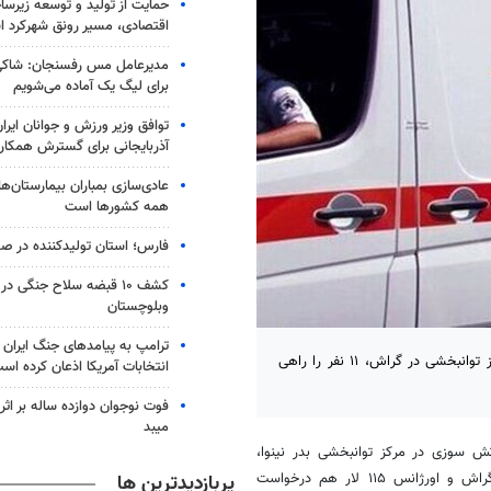
حمایت از تولید و توسعه زیرس
اقتصادی، مسیر رونق شهرکرد 
مدیرعامل مس رفسنجان: شاکی
برای لیگ یک آماده می‌شویم
توافق وزیر ورزش و جوانان ایرا
آذربایجانی برای گسترش همکار
عادی‌سازی بمباران بیمارستان‌ها
همه کشورها است
فارس؛ استان تولیدکننده در صد
کشف ۱۰ قبضه سلاح جنگی 
وبلوچستان
ترامپ به پیامدهای جنگ ایران ب
گراش- رئیس اورژانس ١١۵ شهرستان گراش گفت: آتش سوزی در یک مرکز توانبخشی در گراش، ١١ نفر را راهی
انتخابات آمریکا اذعان کرده اس
فوت نوجوان دوازده ساله بر اث
میبد
ش سوزی در مرکز توانبخشی بدر نینوا،
راش
و اورژانس ١١۵ لار هم درخواست
پربازدیدترین ها