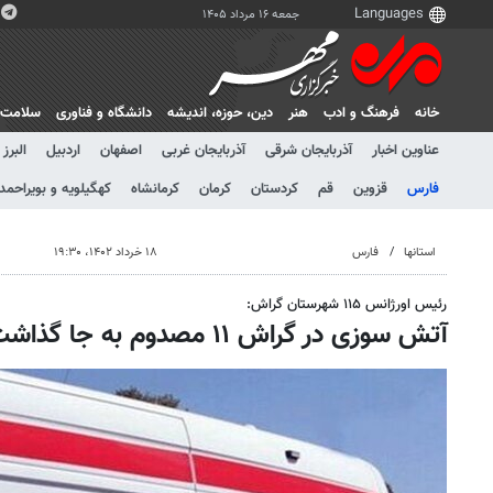
جمعه ۱۶ مرداد ۱۴۰۵
خانه
فرهنگ و ادب
هنر
دين، حوزه، انديشه
دانشگاه و فناوری
سلامت
عناوین اخبار
آذربایجان شرقی
آذربایجان غربی
اصفهان
اردبیل
البرز
فارس
قزوین
قم
کردستان
کرمان
کرمانشاه
کهگیلویه و بویراحمد
استانها
فارس
۱۸ خرداد ۱۴۰۲، ۱۹:۳۰
رئیس اورژانس ١١۵ شهرستان گراش:
آتش سوزی در گراش ١١ مصدوم به جا گذاشت