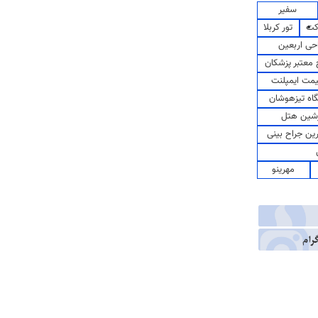
سفیر
کت
تور کربلا
حی اربعین
معتبر پزشکان
مت ایمپلنت
اه تیزهوشان
شین هتل
رین جراح بینی
مهرینو