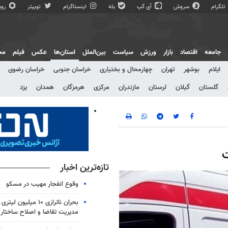
تلگرام
سروش
آی گپ
بله
اینستاگرام
توییتر
روبی
جامعه
اقتصاد
بازار
ورزش
سیاست
بین‌الملل
استان‌ها
عکس
فیلم
مج
ایلام
بوشهر
تهران
چهارمحال و بختیاری
خراسان جنوبی
خراسان رضوی
گلستان
گیلان
لرستان
مازندران
مرکزی
هرمزگان
همدان
یزد
تازه‌ترین اخبار
وقوع انفجار مهیب در مسکو
بحران ناترازی ۱۰ میلیو
مدیریت تقاضا و اصلاح ساختار