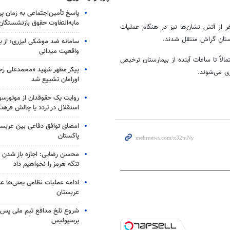
پاسخ تأمین‌اجتماعی به زمان پ
مابه‌التفاوت حقوق بازنشستگان
 از آتش نشان‌ها نیز در هنگام عملیات
ستان
گراش
منتقل شدند.
سامانه ضد موشکی لیزری؛ از ب
واقعیت میدانی
لاً تا ساعات آینده از بیمارستان ترخیص
پیکر مطهر شهید «محمدعلی رحیم
اورامان تشییع شد
روایت یک حقوقدان از موتورسوا
استقلال در تردد یا چالش فرهن
امضای توافق دفاعی بین عربستا
پاکستان
محسن رضایی: اجازه باز شدن 
تنگه هرمز را نخواهیم داد
ادامه عملیات نظامی یمنی‌ها عل
عربستان
شروع تلخ مدافع تیم ملی پس ا
پرسپولیس