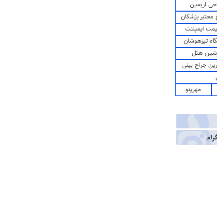
حی اربعین
معتبر پزشکان
مت ایمپلنت
اه تیزهوشان
شین هتل
رین جراح بینی
مهرینو