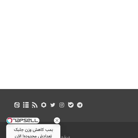
بمب کاهش وزن جلبک
تعدادش محدوده! الان
درباره ما
تماس با ما
بازرگانی