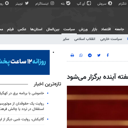
تلگرام
سروش
آی گپ
بله
اینستاگرام
توییتر
روبی
جامعه
اقتصاد
بازار
ورزش
سیاست
بین‌الملل
استان‌ها
عکس
فیلم
مج
سیاست خارجی
انقلاب اسلامی
سایر
ه آینده برگزار می‌شود
تازه‌ترین اخبار
خاموشی با برنامه برق در کهگیل
روایت یک حقوقدان از موتورسوا
استقلال در تردد یا چالش فرهن
گالیکش، روایت شبی دیگر از ا