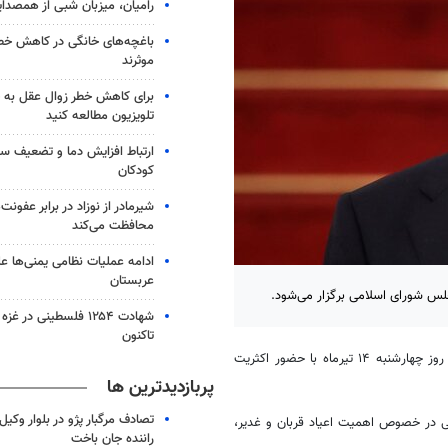
رامیان، میزبان شبی از همصدا
باغچه‌های خانگی در کاهش خطر 
موثرند
برای کاهش خطر زوال عقل به 
تلویزیون مطالعه کنید
ارتباط افزایش دما و تضعیف س
کودکان
شیرمادر از نوزاد در برابر عفون
محافظت می‌کند
ادامه عملیات نظامی یمنی‌ها عل
عربستان
لس شورای اسلامی برگزار می‌شود.
شهادت ۱۲۵۴ فلسطینی در 
تاکنون
، جلسه شورای مرکزی ائتلاف نیروهای انقلاب اسلامی روز چهارشنبه ۱۴ تیرماه با حضور اکثریت
پربازدیدترین ها
تصادف مرگبار پژو در بلوار وکیل‌
ی در خصوص اهمیت اعیاد قربان و غدیر،
راننده جان باخت