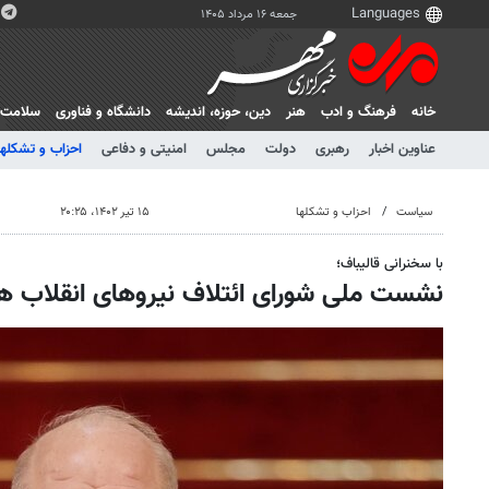
جمعه ۱۶ مرداد ۱۴۰۵
خانه
فرهنگ و ادب
هنر
دين، حوزه، انديشه
دانشگاه و فناوری
سلامت
عناوین اخبار
رهبری
دولت
مجلس
امنیتی و دفاعی
احزاب و تشکلها
سیاست
احزاب و تشکلها
۱۵ تیر ۱۴۰۲، ۲۰:۲۵
با سخنرانی قالیباف؛
نشست ملی شورای ائتلاف نیروهای انقلاب هفت