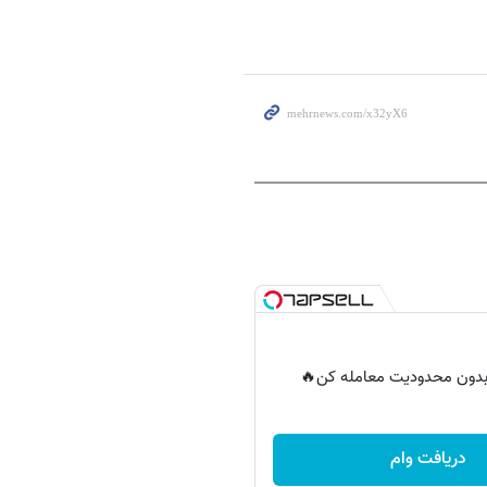
ر بدون محدودیت معامله کن🔥
دریافت وام