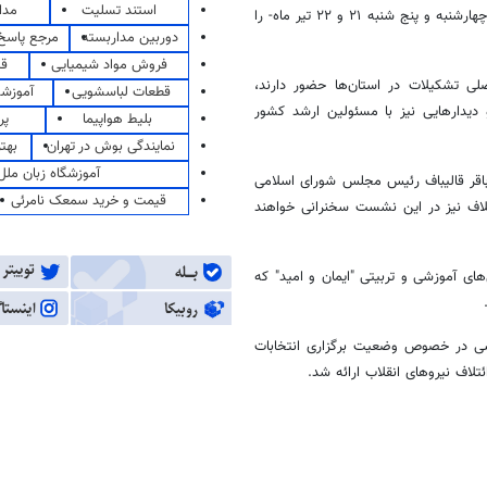
استند تسلیت
مدا
برای برگزاری نشست ملی رؤسا و دبیران شورای ائتلاف در کشور، هفته آینده -چهارشنبه و پنج شنبه ۲۱ و ۲۲ تیر ماه- را
دوربین مداربسته
مرجع پاسخ 
فروش مواد شیمیایی
قی
ی تشکیلات در استان‌ها حضور دارند،
قطعات لباسشویی
آموزشگ
یدارهایی نیز با مسئولین ارشد کشور
بلیط هواپیما
پر
نمایندگی بوش در تهران
بهت
آموزشگاه زبان ملل
باقر قالیباف رئیس مجلس شورای اسلامی
قیمت و خرید سمعک نامرئی
لاف نیز در این نشست سخنرانی خواهند
ی آموزشی و تربیتی "ایمان و امید" که
شی در خصوص وضعیت برگزاری انتخابات
اف نیروهای انقلاب ارائه شد.