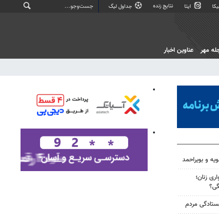
نتایج زنده
کا
ایتا
جداول لیگ
له مهر
عناوین اخبار
ویه و بویراحمد
ری زنان؛
گی؟
یستادگی مردم