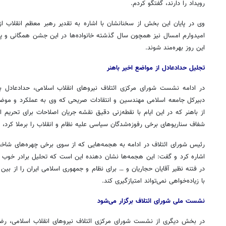
رویداد را دارند، گفتگو کردم.
وی در پایان این بخش از سخنانشان با اشاره به تقدیر رهبر معظم انقلاب ا
امیدوارم امسال نیز همچون سال گذشته خانواده‌ها در این جشن همگانی و پ
این روز بهره‌مند شوند.
تجلیل حدادعادل از مواضع اخیر باهنر
در ادامه نشست شورای مرکزی ائتلاف نیروهای انقلاب اسلامی، حدادعادل با
دبیرکل جامعه اسلامی مهندسین و انتقادات صریحی که وی به عملکرد و موضع
از باهنر که در این ایام با نقطه‌زنی دقیق نقشه جریان اصلاحات برای تحریم ا
شفاف سناریوهای برخی
رفوزه‌شدگان
سیاسی علیه نظام و انقلاب را برملا کرد، 
رئیس شورای ائتلاف در ادامه به هجمه‌هایی که از سوی برخی چهره‌های شاخص
اشاره کرد و گفت: این هجمه‌ها نشان دهنده این است که تحلیل برادر خوب 
۱۴
روزنامه‌های صبح پنج‌شنبه ۱۵ مرداد ۱۴۰۵
روزنام
در فتنه نظیر آقایان حجاریان و … برای نظام و جمهوری اسلامی ایران را از بین
با زیاده‌خواهی نمی‌تواند
امتیازگیری
کند.
نشست ملی شورای ائتلاف برگزار می‌شود
در بخش دیگری از نشست شورای مرکزی ائتلاف نیروهای انقلاب اسلامی، رضا دا