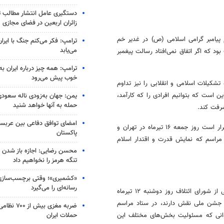
دستگیری عامل انتشار مطالب تو
زائران اربعین در فضای مجازی
پیامبر گرامی اسلامی (
ص)
در غدیر خم
ترامپ: فکر می‌کنم جنگ با ایران
می‌یابد
 که اگر اتفاق نمی‌افتاد رسالت پیغمبر
ترامپ: همه چیز درباره ایران به
خوب پیش می‌رود
تشکیلات اسلامی و انقلابی را نیز تداوم
 است که بتوانیم افرادی را که کارآمد،
یمن: جهان به‌زودی ناله سعودی‌
حمله به آنها خواهد شنید
شرفت کند.
امضای توافق دفاعی بین عربستا
حدادعادل در ادامه با اشاره به برگزاری جشن مردمی ۱۰ کیلومتری غدیر که قرار است روز جمعه ۱۶ تیرماه در تهران و
پاکستان
 مراسم که نمایش قدرت و اقتدار اسلام
محسن رضایی: اجازه باز شدن 
تنگه هرمز را نخواهیم داد
«کشمیری»؛ وقتی برچسب‌سازی
رسانه‌ای را می‌گیرد
رئیس شورای ائتلاف نیروهای انقلاب در این رابطه گفت: بنده نیز به نمایندگی از شورای ائتلاف روز دوشنبه ۱۲ تیرماه
ین جشن ملی نقش دارند، در ستاد مراسم
ضربه مغزی بیش
حملات ایران
جوانی که مسئولیت بخش‌های مختلف این