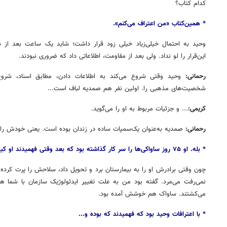
کدام کتاب؟
* همین‌کتاب «من اعتراف می‌کنم».
وحید به احتمال خیلی‌زیاد خیلی زود قرار داشت؛ شاید یک ساعت بعد از 
این‌قرار را لو نداد. ولی بعد از مقاومت، اطلاعاتی داد که ضروری نبودند.
رحمانی:
وحید وقتی شروع می‌کند به اطلاعات دادن، مطابق اسناد، شروع
شخصیت‌های مذهبی را. اولین نفر هم صمدیه لباف است...
کریمی:
... و جزئیات مربوط به او را می‌گوید.
رحمانی:
صمدیه به‌عنوان یک‌سمپات ساده در زندان بوده است. یعنی خودش را ای
* بله. او ۷۵ روز ساواکی‌ها را سر کار گذاشته بود که بعد وقتی فهمیدند او کیست و چه کرده خیلی عصبانی شدند.
چون وقتی برادرش او را به بیمارستان برد و تحویل داد، سلاحش را پرت کرده ب
نمی‌رفت می‌مرد. گفته بود من به علت تغییر ایدئولوژیک سازمان با شما همک
می‌کشتند. ساواک هم خوشش آمده بود.
* با اعترافات وحید بود که فهمیدند که بوده و...