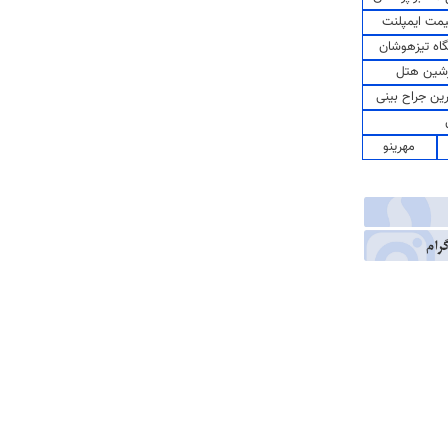
مت ایمپلنت
اه تیزهوشان
شین هتل
رین جراح بینی
مهرینو