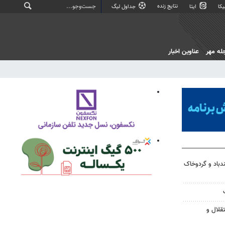
نتایج زنده
کا
ایتا
جداول لیگ
له مهر
عناوین اخبار
دباد و گردوخاک
قلال و