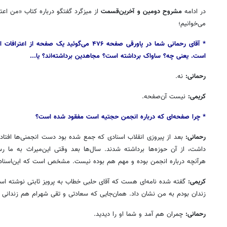
در ادامه
مشروح دومین و آخرین‌قسمت
از میزگرد گفتگو درباره کتاب «من اع
می‌خوانیم؛
* آقای رحمانی شما در پاورقی صفحه ۴۷۶ می‌گوئید ی
است. یعنی چه؟ ساواک برداشته است؟ مجاهدین برداشته‌اند؟ یا...
رحمانی:
نه.
کریمی:
نیست آن‌صفحه.
* چرا صفحه‌ای که درباره انجمن حجتیه است مفقود شده است؟
رحمانی:
بعد از پیروزی انقلاب اسنادی که جمع شده بود دست انجمنی‌ها افتاد.
روزنامه‌های اقتصادی شنبه ۱۷ مرداد ۱۴۰۵
روزنامه
داشت، از آن حوزه‌ها برداشته شدند. سال‌ها بعد وقتی این‌میراث به ما رسی
هرآنچه درباره انجمن بوده و مهم هم بوده نیست. مشخص است که این‌اسناد را 
کریمی:
گفته شده نامه‌ای هست که آقای حلبی خطاب به پرویز ثابتی نوشته است
زندان بودم به من نشان داد. همان‌جایی که سعادتی و تقی شهرام هم زندانی ب
رحمانی:
چمران هم آمد و شما او را دیدید.