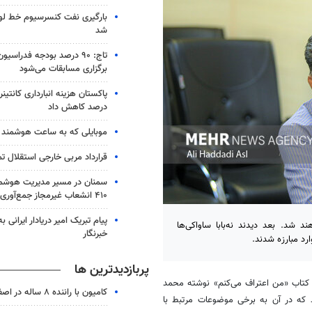
بارگیری نفت کنسرسیوم خط لو
شد
تاج: ۹۰ درصد بودجه فدراس
برگزاری مسابقات می‌شود
درصد کاهش داد
موبایلی که به ساعت هوشمند 
قرارداد مربی خارجی استقلال ت
سمنان در مسیر مدیریت هوشم
۴۱۰ انشعاب غیرمجاز جمع‌آوری شد
پیام تبریک امیر دریادار ایرانی 
د شد. بعد دیدند نه‌بابا ساواکی‌ها
خبرنگار
ارد مبارزه شدند.
پربازدیدترین ها
تاب «من اعتراف می‌کنم» نوشته محمد
کامیون با راننده ۸ ساله در اصفهان توقیف شد
که در آن به برخی موضوعات مرتبط با