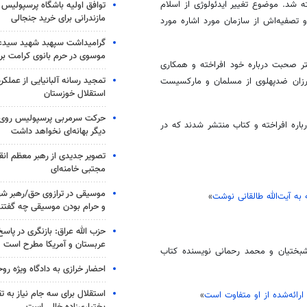
 شد. موضوع تغییر ایدئولوژی از اسلام
توافق اولیه باشگاه پرسپولیس 
مازندرانی برای خرید جنجالی
تصفیه‌اش از سازمان مورد اشاره مورد
گرامیداشت سپهبد شهید سیدعب
موسوی در حرم بانوی کرامت برگ
تر صحبت درباره خود افراخته و همکاری
تمجید رسانه آلبانیایی از عملکر
رزان ضدپهلوی از مسلمان و مارکسیست
استقلال خوزستان
حرکت سرمربی پرسپولیس روی لبه
بررسی کتاب «من اعتراف می‌کنم»، ۳ مقاله زیر درباره افراخته و کتاب منتشر شدند که در
دیگر بهانه‌ای نخواهد داشت
تصویر جدیدی از رهبر معظم انق
مجتبی خامنه‌ای
موسیقی در ترازوی حق/رهبر شهی
ه آیت‌الله طالقانی نوشت
»
و حرام بودن موسیقی چه گفتن
حزب الله عراق: بازنگری در پاسخ
عربستان و آمریکا مطرح است
بختیان و محمد رحمانی نویسنده کتاب
احضار خرازی به دادگاه ویژه رو
استقلال برای سه جام نیاز به 
ارائه‌شده از او متفاوت است
»
بختیاری‌زاده خالی است