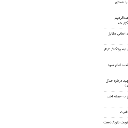
با همتای
دالرحیم
زار شد
د آسانی مقابل
 پرتگاه/ تارتار
لاب امام سید
د درباره حلال
د؟
 به حمله اخیر
حانیت
تقویت دارد/ دست