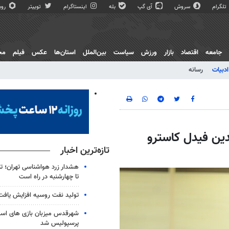
تلگرام
سروش
آی گپ
بله
اینستاگرام
توییتر
روبی
جامعه
اقتصاد
بازار
ورزش
سیاست
بین‌الملل
استان‌ها
عکس
فیلم
مج
ادبیات
رسانه
هدین فیدل کاسترو
تازه‌ترین اخبار
هشدار زرد هواشناسی تهران؛ تن
تا چهارشنبه در راه است
تولید نفت روسیه افزایش یافت
شهرقدس میزبان بازی های است
پرسپولیس شد