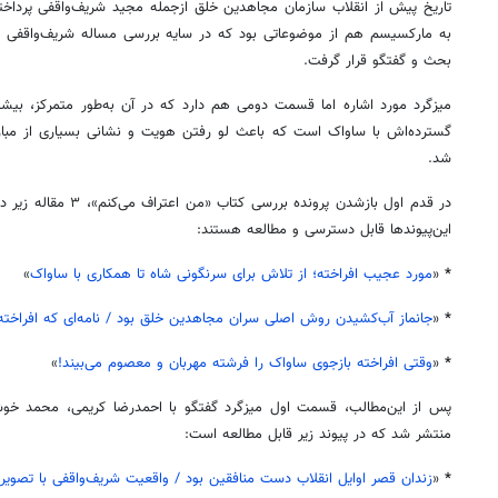
تاریخ پیش از انقلاب سازمان مجاهدین خلق ازجمله مجید شریف‌واقفی پرداخته
به مارکسیسم هم از موضوعاتی بود که در سایه بررسی مساله شریف‌واقفی و 
بحث و گفتگو قرار گرفت.
میزگرد مورد اشاره اما قسمت دومی هم دارد که در آن به‌طور متمرکز، بیش
گسترده‌اش با ساواک است که باعث لو رفتن هویت و نشانی بسیاری از مبا
شد.
در قدم اول بازشدن پرونده 
این‌پیوندها قابل دسترسی و مطالعه هستند:
*
«
مورد عجیب افراخته؛ از تلاش برای سرنگونی شاه تا همکاری با ساواک
»
*
«
جانماز آب‌کشیدن روش اصلی سران مجاهدین خلق بود / نامه‌ای که افراخته ب
*
«
وقتی افراخته بازجوی ساواک را فرشته مهربان و معصوم می‌بیند!
»
پس از این‌مطالب، قسمت اول میزگرد گفتگو با احمدرضا کریمی، محمد خوش
منتشر شد که در پیوند زیر قابل مطالعه است:
*
«
زندان قصر اوایل انقلاب دست منافقین بود / واقعیت شریف‌واقفی با تصویر 