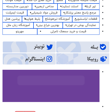
قیمت شیشه سکوریت
سفیر
خرید طلای آب شده
قیمت موکت
تور کربلا
استند تسلیت
مداحی اربعین
دوربین مداربسته
مرجع پاسخ معتبر پزشکان
فروش مواد شیمیایی
قیمت ایمپلنت
قطعات لباسشویی
آموزشگاه تیزهوشان
بلیط هواپیما
پرشین هتل
نمایندگی بوش در تهران
بهترین جراح بینی
آموزشگاه زبان ملل
قیمت و خرید سمعک نامرئی
مهرینو