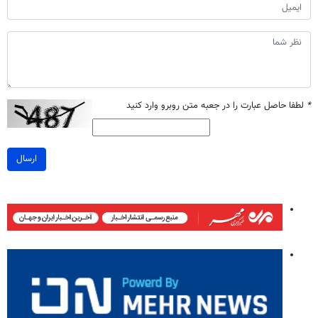
*
لطفا حاصل عبارت را در جعبه متن روبرو وارد کنید
ارسال