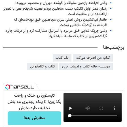
وقتی افراخته بازجوی ساواک را فرشته مهربان و معصوم می‌بیند!
زندان قصر اوایل انقلاب دست منافقین بود/واقعیت شریف‌واقفی با تصویر
ارائه‌شده از او متفاوت است
جانماز آب‌کشیدن روش اصلی سران مجاهدین خلق بود/نامه‌ای که
افراخته به آیت‌الله طالقانی نوشت
وقتی چریک فدایی خلق در نبرد با اسرائیل مشارکت کرد و از عرفات جایزه
گرفت/مروری بر کتاب «حماسه سیاهکل»
برچسب‌ها
کتاب من اعتراف می‌کنم
نقد کتاب
موسسه خانه کتاب و ادبیات ایران
کتاب و کتابخوانی
تابستون رو خنک و راحت
بگذرون! تا پنکه رومیزی مه پاش
تخفیف داره بخرش
سفارش بده!