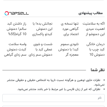
مطالب پیشنهادی
اگه به سلامتیت
تنها نسخه ی
نجاتش بده! با
راز داشتن کبد
اهمیت میدی
گیاهی مورد
این دمنوش
سالم! دمنوش
این دمنوشو از
اعتماد برای
کبدتو پاکسازی
10 گیاه(55%
دست نده
تصفیه کبد(دارای
کن+ضمانت
تخفیف)
درمان خانگی
نابودی سموم
شست و شوی
واسه سلامت
سیب سلامت)
مرجوعی
کبد چرب با
کبد! با دمنوش
عمقی کبد با
کبدت دمنوش
دمنوش 10
معجزه گر
دمنوش سم زدای
سم زدای گیاهی
گیاه+55%
گیاهی+ضمانت
گیاهی
رو امتحان
تخفیف
مرجوعی
کن(55%
نظر شما
تخفیف)
نظرات حاوی توهین و هرگونه نسبت ناروا به اشخاص حقیقی و حقوقی منتشر
نمی‌شود.
نظراتی که غیر از زبان فارسی یا غیر مرتبط با خبر باشد منتشر نمی‌شود.