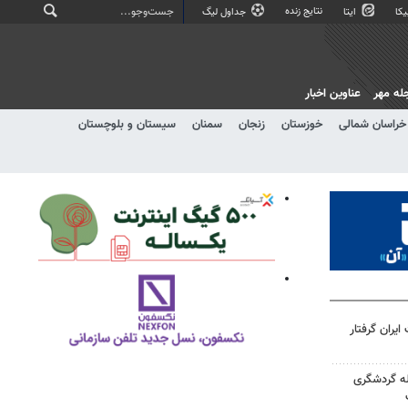
نتایج زنده
کا
ایتا
جداول لیگ
له مهر
عناوین اخبار
خراسان شمالی
خوزستان
زنجان
سمنان
سیستان و بلوچستان
یران گرفتار
ه گردشگری