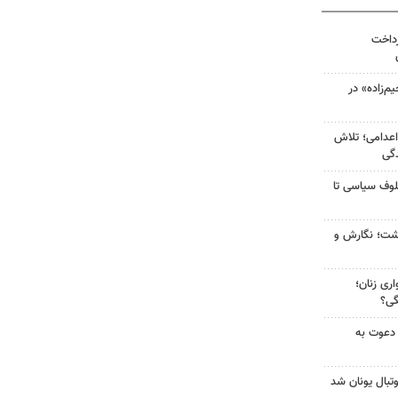
رداخت
‌زاده» در
اعدامی؛ تلاش
گی
لوف سیاسی تا
زگشت؛ نگارش و
ری زنان؛
گی؟
 دعوت به
تبال یونان شد