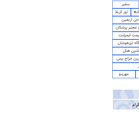
سفیر
کت
تور کربلا
حی اربعین
معتبر پزشکان
مت ایمپلنت
اه تیزهوشان
شین هتل
رین جراح بینی
مهرینو