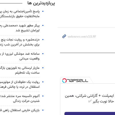
پربازدیدترین ها
پاسخ تأمین‌اجتماعی به زمان پ
مابه‌التفاوت حقوق بازنشستگان
پیکر مطهر شهید «محمدعلی رحیم
اورامان تشییع شد
«زنده‌شور» و روایت نجات پنج 
برای بخشش در آخرین شب زند
سامانه ضد موشکی لیزری؛ از ب
واقعیت میدانی
مازیار لرستانی به تلویزیون با
ساخت یک تله‌فیلم
روایت یک حقوقدان از موتورسوا
استقلال در تردد یا چالش فرهن
۱ ماهه ایمپلنت + گارانتی شرکتی، همین
آلبوم «آسیمه سر» منتشر شد؛
شنیدن حرکتِ زندگی
حالا نوبت بگیر ✅
بازیکن خارجی استقلال راهی فو