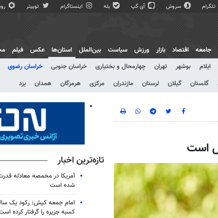
تلگرام
سروش
آی گپ
بله
اینستاگرام
توییتر
روبی
جامعه
اقتصاد
بازار
ورزش
سیاست
بین‌الملل
استان‌ها
عکس
فیلم
مج
ایلام
بوشهر
تهران
چهارمحال و بختیاری
خراسان جنوبی
خراسان رضوی
گلستان
گیلان
لرستان
مازندران
مرکزی
هرمزگان
همدان
یزد
ل است
تازه‌ترین اخبار
آمریکا در مخمصه معادله قدرت ا
شده است
امام جمعه کیش: رکود یک سال
کسبه جزیره را گرفتار کرده است