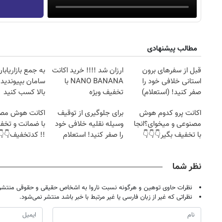
مطالب پیشنهادی
قبل از سفرهای برون
ارزان شد !!!! خرید اکانت
به جمع بازاریابا
استانی خلافی خود را
NANO BANANA با
سامان بپیوندید 
صفر کنید! (استعلام)
تخفیف ویژه
بالا کسب کنید
اکانت پرو کدوم هوش
برای جلوگیری از توقیف
اکانت هوش مصن
مصنوعی و میخوای؟انجا
وسیله نقلیه خلافی خود
با ضمانت و تخف
با تخفیف بگیر👇👇👇
را صفر کنید! استعلام
!! کدتخفیف👇👇
نظر شما
نظرات حاوی توهین و هرگونه نسبت ناروا به اشخاص حقیقی و حقوقی منتشر 
۱۴
روزنامه‌های صبح پنج‌شنبه ۱۵ مرداد ۱۴۰۵
روزنام
نظراتی که غیر از زبان فارسی یا غیر مرتبط با خبر باشد منتشر نمی‌شود.