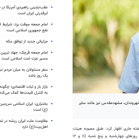
عقب‌نشینی راهبردی آمریکا در 
ابرقدرتی ایران است
امام جمعه موقت یزد: شرایط ک
نفع جمهوری اسلامی است
جزئیاتی جدید از توافق مکه
امام جمعه قرچک: جهاد تبیین و
مسیر عزت امت اسلامی است
سفر مسئولان به میان مردم نبا
یک روز باشد
بازار باز و ثبات اقتصادی؛ چگو
به کنترل قیمت‌ها کمک می‌کند
روندان، مشهدمقدس نیز مانند سایر
بختیاری: ایران اسلامی سرزمی
(ع) است
مقاومت ملت ایران ریشه در تم
اهل‌بیت(ع) دارد
ته جاری اظهار کرد: طبق مصوبه هیئت
دولت جهت حفظ سلامت شهروندان، مشهد به‌مانند سایر شهرهای کشور در روزهای چهارشنبه و پنج شنبه (۱۱ و ۱۲