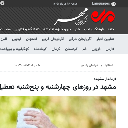
جمعه ۱۶ مرداد ۱۴۰۵
خانه
فرهنگ و ادب
هنر
دين، حوزه، انديشه
دانشگاه و فناوری
سلامت
عناوین اخبار
آذربایجان شرقی
آذربایجان غربی
اصفهان
اردبیل
البرز
فارس
قزوین
قم
کردستان
کرمان
کرمانشاه
کهگیلویه و بویراحمد
استانها
خراسان رضوی
۱۰ مرداد ۱۴۰۲، ۱۱:۳۵
فرماندار مشهد:
مشهد در روزهای چهارشنبه و پنج‌شنبه تعطی