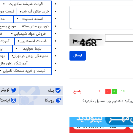
قیمت شیشه سکوریت
خرید طلای آب شده
قیمت مو
استند تسلیت
مدا
دوربین مداربسته
مرجع پاسخ 
فروش مواد شیمیایی
قی
قطعات لباسشویی
آموزشگ
بلیط هواپیما
پر
ارسال
نمایندگی بوش در تهران
بهت
آموزشگاه زبان ملل
قیمت و خرید سمعک نامرئی
پاسخ
1
18