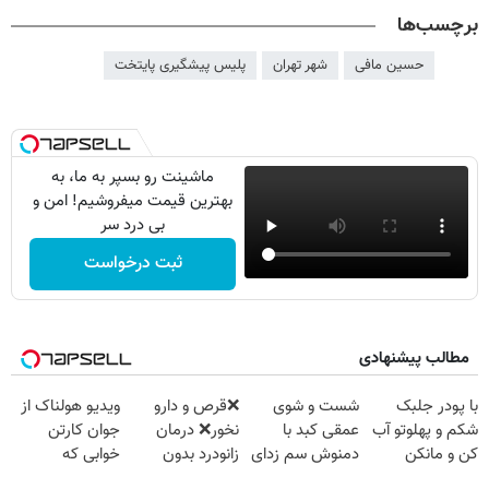
برچسب‌ها
حسین مافی
شهر تهران
پلیس پیشگیری پایتخت
ماشینت رو بسپر به ما، به
بهترین قیمت میفروشیم! امن و
بی درد سر
ثبت درخواست
مطالب پیشنهادی
با پودر جلبک
شست و شوی
❌قرص‌ و دارو
ویدیو هولناک از
شکم و پهلوتو آب
عمقی کبد با
نخور❌ درمان
جوان کارتن
کن و مانکن
دمنوش سم زدای
زانودرد بدون
خوابی که
شو(تخفیف تا
گیاهی
قرص
میلیاردر شد.