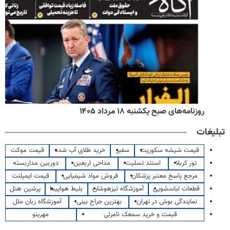
روزنامه‌های صبح یکشنبه ۱۸ مرداد ۱۴۰۵
تبلیغات
قیمت شیشه سکوریت
سفیر
خرید طلای آب شده
قیمت موکت
تور کربلا
استند تسلیت
مداحی اربعین
دوربین مداربسته
مرجع پاسخ معتبر پزشکان
فروش مواد شیمیایی
قیمت ایمپلنت
قطعات لباسشویی
آموزشگاه تیزهوشان
بلیط هواپیما
پرشین هتل
نمایندگی بوش در تهران
بهترین جراح بینی
آموزشگاه زبان ملل
قیمت و خرید سمعک نامرئی
مهرینو