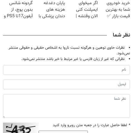
خرید خودروی
اگر میخوای
پایان دغدغه
گردونه شانس
امشب)
آموزش رایگان
شما به بهترین
ایمپلنت کنی
هزینه های
بدون پوچ، از
قیمت بازار ✅
الان وقتشه |
دندان پزشکی با
آیفون17تا PS5 و
فقط با ۲۵
پک سفید کننده
طلای دیجیتال و
میلیون تومان!!!
خانگی
دلار🔥
نظر شما
نظرات حاوی توهین و هرگونه نسبت ناروا به اشخاص حقیقی و حقوقی منتشر
نمی‌شود.
نظراتی که غیر از زبان فارسی یا غیر مرتبط با خبر باشد منتشر نمی‌شود.
*
لطفا حاصل عبارت را در جعبه متن روبرو وارد کنید