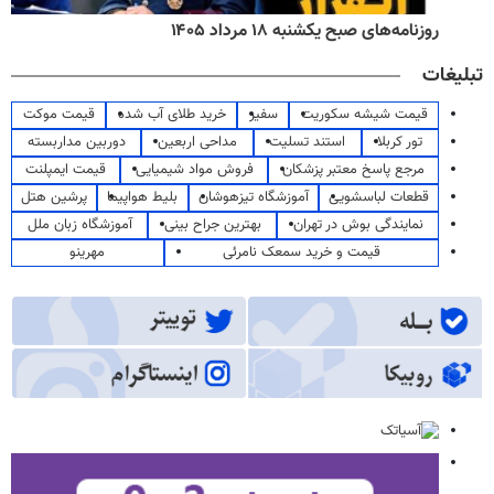
روزنامه‌های صبح یکشنبه ۱۸ مرداد ۱۴۰۵
تبلیغات
قیمت شیشه سکوریت
سفیر
خرید طلای آب شده
قیمت موکت
تور کربلا
استند تسلیت
مداحی اربعین
دوربین مداربسته
مرجع پاسخ معتبر پزشکان
فروش مواد شیمیایی
قیمت ایمپلنت
قطعات لباسشویی
آموزشگاه تیزهوشان
بلیط هواپیما
پرشین هتل
نمایندگی بوش در تهران
بهترین جراح بینی
آموزشگاه زبان ملل
قیمت و خرید سمعک نامرئی
مهرینو