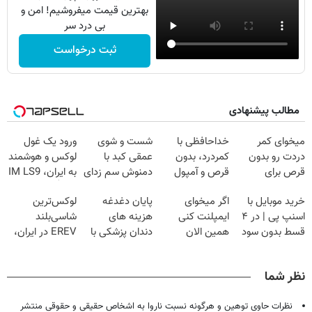
بهترین قیمت میفروشیم! امن و
بی درد سر
ثبت درخواست
مطالب پیشنهادی
میخوای کمر
خداحافظی با
شست و شوی
ورود یک غول
دردت رو بدون
کمردرد، بدون
عمقی کبد با
لوکس و هوشمند
قرص برای
قرص و آمپول
دمنوش سم زدای
به ایران، IM LS9
همیشه خوب
گیاهی
رسماً رونمایی شد
خرید موبایل با
اگر میخوای
پایان دغدغه
لوکس‌ترین
کنی؟
اسنپ پی | در ۴
ایمپلنت کنی
هزینه های
شاسی‌بلند
(◂پرسش‌نامه رو
قسط بدون سود
همین الان
دندان پزشکی با
EREV در ایران،
پر کن)
و کارمزد!
وقتشه | فقط با
پک سفید کننده
توسط نیکا موتور
۲۵ میلیون
خانگی
رونمایی شد!
نظر شما
تومان!!!
نظرات حاوی توهین و هرگونه نسبت ناروا به اشخاص حقیقی و حقوقی منتشر