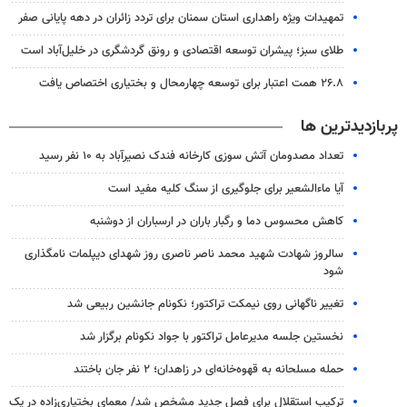
تمهیدات ویژه راهداری استان سمنان برای تردد زائران در دهه پایانی صفر
طلای سبز؛ پیشران توسعه اقتصادی و رونق گردشگری در خلیل‌آباد است
۲۶.۸ همت اعتبار برای توسعه چهارمحال و بختیاری اختصاص یافت
پربازدیدترین ها
تعداد مصدومان آتش سوزی کارخانه فندک نصیرآباد به ۱۰ نفر رسید
آیا ماءالشعیر برای جلوگیری از سنگ کلیه مفید است
کاهش محسوس دما و رگبار باران در ارسباران از دوشنبه
سالروز شهادت شهید محمد ناصر ناصری روز شهدای دیپلمات نامگذاری
شود
تغییر ناگهانی روی نیمکت تراکتور؛ نکونام جانشین ربیعی شد
نخستین جلسه مدیرعامل تراکتور با جواد نکونام برگزار شد
حمله مسلحانه به قهوه‌خانه‌ای در زاهدان؛ ۲ نفر جان باختند
ترکیب استقلال برای فصل جدید مشخص شد/ معمای بختیاری‌زاده در یک