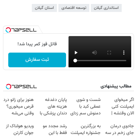
استانداری گیلان
توسعه اقتصادی
استان گیلان
قاتل قوز کمر پیدا شد!
ثبت سفارش
مطالب پیشنهادی
اگر میخوای
شست و شوی
پایان دغدغه
هنوز برای زانو درد
ایمپلنت کنی
عمقی کبد با
هزینه های
قرص میخوری؟
الان وقتشه |
دمنوش سم زدای
دندان پزشکی با
وقتی می‌شه
فقط با ۲۵
گیاهی
پک سفید کننده
بدون عمل
جادوی درمان
به بزرگترین
رشد مجدد مو
ویدیو هولناک از
میلیون تومان!!!
خانگی
درمانش کرد؟؟؟؟
جای زخم در سه
جشنواره ایمپلنت
فقط با این
جوان کارتن