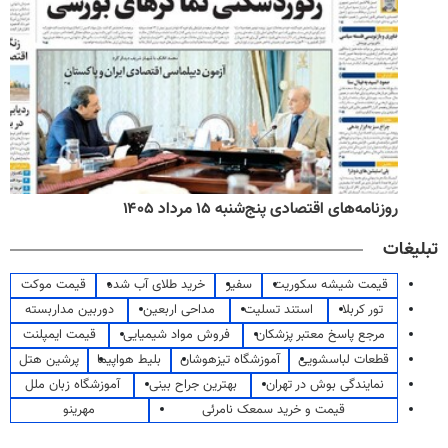
روزنامه‌های اقتصادی پنج‌شنبه ۱۵ مرداد ۱۴۰۵
تبلیغات
قیمت شیشه سکوریت
سفیر
خرید طلای آب شده
قیمت موکت
تور کربلا
استند تسلیت
مداحی اربعین
دوربین مداربسته
مرجع پاسخ معتبر پزشکان
فروش مواد شیمیایی
قیمت ایمپلنت
قطعات لباسشویی
آموزشگاه تیزهوشان
بلیط هواپیما
پرشین هتل
نمایندگی بوش در تهران
بهترین جراح بینی
آموزشگاه زبان ملل
قیمت و خرید سمعک نامرئی
مهرینو