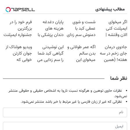
مطالب پیشنهادی
اگر میخوای
شست و شوی
پایان دغدغه
فرم خود را در
ایمپلنت کنی
عمقی کبد با
هزینه های
بزرگترین
الان وقتشه |
دمنوش سم زدای
دندان پزشکی با
جشنواره ایمپلنت
فقط با ۲۵
گیاهی
پک سفید کننده
تهران پر کنید ! |
جادوی درمان
اگه عمر طولانی و
این نوشیدنی
ویدیو هولناک از
میلیون تومان!!!
خانگی
فقط ۲۵ میلیون
جای زخم در سه
بدن سالم
گیاهی کبد شما
جوان کارتن
هفته! (همین
میخوای این
را سم زدایی می
خوابی که
حالا رایگان
نوشیدنی رو با
کند (با ضمانت
میلیاردر شد.
صحبت کنید)
تخفیف بخر
مرجوعی)
آموزش رایگان
نظر شما
نظرات حاوی توهین و هرگونه نسبت ناروا به اشخاص حقیقی و حقوقی منتشر
نمی‌شود.
نظراتی که غیر از زبان فارسی یا غیر مرتبط با خبر باشد منتشر نمی‌شود.