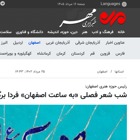
جمعه ۱۶ مرداد ۱۴۰۵
خانه
فرهنگ و ادب
هنر
دين، حوزه، انديشه
دانشگاه و فناوری
سلامت
عناوین اخبار
آذربایجان شرقی
آذربایجان غربی
اصفهان
اردبیل
البرز
فارس
قزوین
قم
کردستان
کرمان
کرمانشاه
کهگیلویه و بویراحمد
استانها
اصفهان
۲۵ مرداد ۱۴۰۲، ۱۴:۴۳
رئیس حوزه هنری اصفهان:
شب شعر فصلی «به ساعت اصفهان» فردا برگز