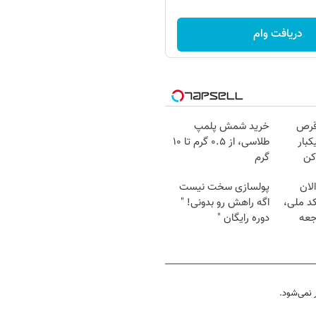
دریافت وام
قرص
خرید شمش پلمپ
کبار
طلاسی، از ۰.۵ گرم تا ۱۰
کن
گرم
لان
پولسازی سخت نیست
کد ملی،
اگه راهش رو بدونی! "
جعه
دوره رایگان "
نمی‌شود.