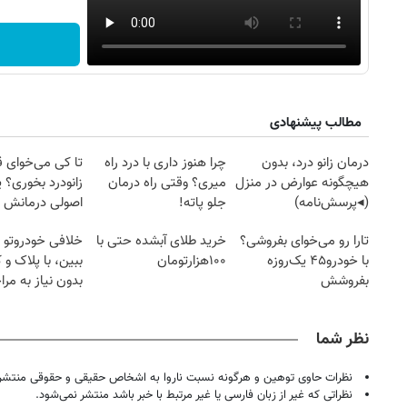
مطالب پیشنهادی
درمان زانو درد، بدون
چرا هنوز داری با درد راه
تا کی می‌خوای 
هیچگونه عوارض در منزل
میری؟ وقتی راه درمان
زانودرد بخوری؟ ی
(◂پرسش‌نامه)
جلو پاته!
اصولی درمانش 
تارا رو می‌خوای بفروشی؟
خرید طلای آبشده حتی با
خلافی خودروتو ا
با خودرو۴۵ یک‌روزه
۱۰۰هزارتومان
ببین، با پلاک و 
بفروشش
بدون نیاز به مرا
حضوری
نظر شما
نظرات حاوی توهین و هرگونه نسبت ناروا به اشخاص حقیقی و حقوقی منتشر 
نظراتی که غیر از زبان فارسی یا غیر مرتبط با خبر باشد منتشر نمی‌شود.