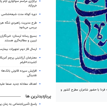
برگزاری مراسم سوگواری ایام پا
خرم‌آباد
دوره کوتاه مدت شیعه‌شناسی بر
طرح مدیریت راهبردی تنگه هر
بررسی می‌شود
بسیج رسانه لرستان: خبرنگاران
تبیین و مطالبه‌گری هستند
ارسال فاز دوم تجهیزات بیمارست
معترضان آرژانتینی پرچم آمریکا ر
کشیدند+فیلم
افزایش سپرده قانونی بانک‌ها؛ ت
نقدینگی
اهداف معادله جدید صنعا علیه
فردا با حضور شاعران مطرح کشور و
پربازدیدترین ها
پاسخ تأمین‌اجتماعی به زمان پ