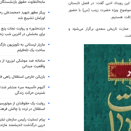
مابه‌التفاوت حقوق بازنشستگان
 این رویداد ادبی گفت: در فصل تابستان
موضوع ویژه حضرت زینب (
س)
با حضور
پیکر مطهر شهید «محمدعلی رحیم
افت هستیم.
اورامان تشییع شد
«زنده‌شور» و روایت نجات پنج 
: این رویداد در روز پنج شنبه ۲۶ مرداد از ساعت ۴:۳۰ الی ۷ در عمارت تاریخی سعدی برگزار می‌شود و
برای بخشش در آخرین شب زند
اخت.
مازیار لرستانی به تلویزیون با
ساخت یک تله‌فیلم
سامانه ضد موشکی لیزری؛ از ب
واقعیت میدانی
بازیکن خارجی استقلال راهی فو
آلبوم «آسیمه سر» منتشر شد؛
شنیدن حرکتِ زندگی
روایت یک حقوقدان از موتورسوا
استقلال در تردد یا چالش فرهن
پیام تسلیت رئیس سازمان تبلی
درپی درگذشت اندیشمند مازندر