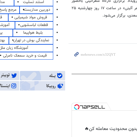
یداد برگزاری کارگاه
شعرآئینی
باحضور
استند تسلیت
مدا
در شعر آئینی» در ساعت ۱۷ روز چهارشنبه ۲۵
دوربین مداربسته
مرجع پاسخ 
سعدی، برگزار می‌شود.
فروش مواد شیمیایی
قی
قطعات لباسشویی
آموزشگ
بلیط هواپیما
پر
نمایندگی بوش در تهران
بهت
آموزشگاه زبان ملل
قیمت و خرید سمعک نامرئی
ر بدون محدودیت معامله کن🔥