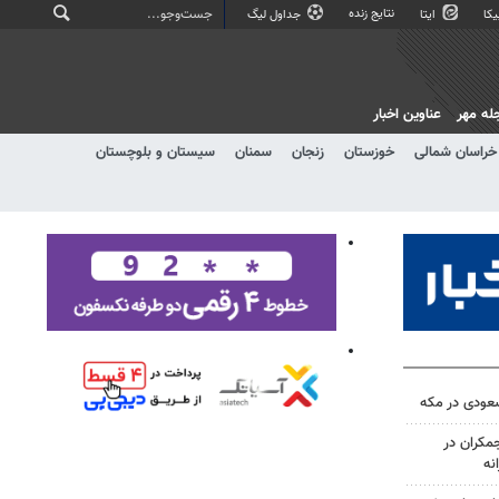
نتایج زنده
کا
ایتا
جداول لیگ
له مهر
عناوین اخبار
خراسان شمالی
خوزستان
زنجان
سمنان
سیستان و بلوچستان
سعودی در مکه
کران در