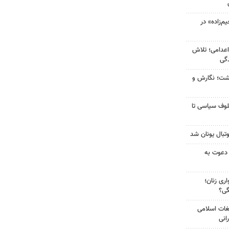
‌زاده» در
اعدامی؛ تلاش
گی
زگشت؛ نگارش و
لوف سیاسی تا
تبال یونان شد
 دعوت به
ری زنان؛
گی؟
غات اسلامی
انی