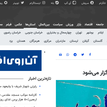
تلگرام
سروش
آی گپ
بله
اینستاگرام
توییتر
روبی
جامعه
اقتصاد
بازار
ورزش
سیاست
بین‌الملل
استان‌ها
عکس
فیلم
مج
ایلام
بوشهر
تهران
چهارمحال و بختیاری
خراسان جنوبی
خراسان رضوی
گلستان
گیلان
لرستان
مازندران
مرکزی
هرمزگان
همدان
یزد
ار می‌شود
تازه‌ترین اخبار
رایزنی شهباز شریف با ولیعهد 
کارنامه موکب مسجد مقدس جم
اربعین/۵۰ هزار پرس غذای روزانه