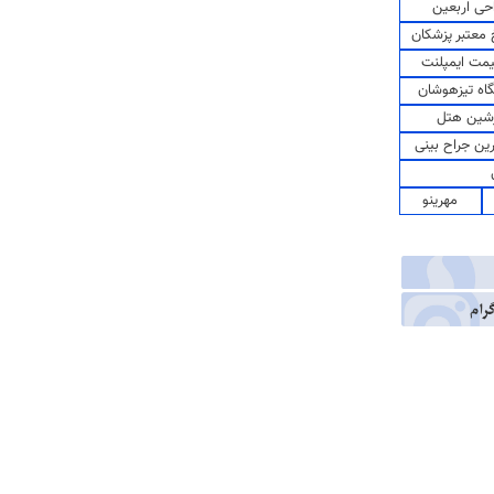
حی اربعین
معتبر پزشکان
مت ایمپلنت
اه تیزهوشان
شین هتل
رین جراح بینی
مهرینو