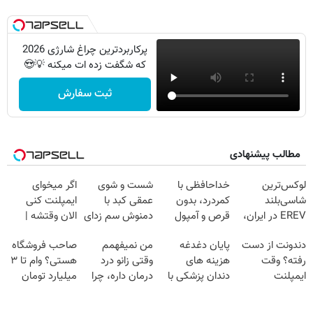
پرکاربردترین چراغ شارژی 2026
که شگفت زده ات میکنه 💡😍
ثبت سفارش
مطالب پیشنهادی
لوکس‌ترین
خداحافظی با
شست و شوی
اگر میخوای
شاسی‌بلند
کمردرد، بدون
عمقی کبد با
ایمپلنت کنی
EREV در ایران،
قرص و آمپول
دمنوش سم زدای
الان وقتشه |
توسط نیکا موتور
گیاهی
فقط با ۲۵
دندونت از دست
پایان دغدغه
من نمیفهمم
صاحب فروشگاه
رونمایی شد!
میلیون تومان!!!
رفته؟ وقت
هزینه های
وقتی زانو درد
هستی؟ وام تا ۳
ایمپلنت
دندان پزشکی با
درمان داره، چرا
میلیارد تومان
دیجیتاله
پک سفید کننده
دردش رو داری
بگیر
خانگی
تحمل میکنی؟❗