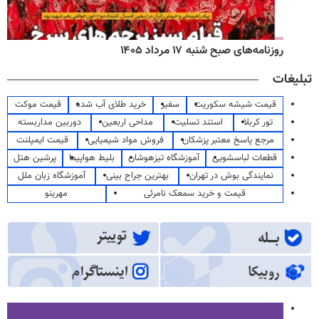
روزنامه‌های صبح شنبه ۱۷ مرداد ۱۴۰۵
تبلیغات
قیمت شیشه سکوریت
سفیر
خرید طلای آب شده
قیمت موکت
تور کربلا
استند تسلیت
مداحی اربعین
دوربین مداربسته
مرجع پاسخ معتبر پزشکان
فروش مواد شیمیایی
قیمت ایمپلنت
قطعات لباسشویی
آموزشگاه تیزهوشان
بلیط هواپیما
پرشین هتل
نمایندگی بوش در تهران
بهترین جراح بینی
آموزشگاه زبان ملل
قیمت و خرید سمعک نامرئی
مهرینو