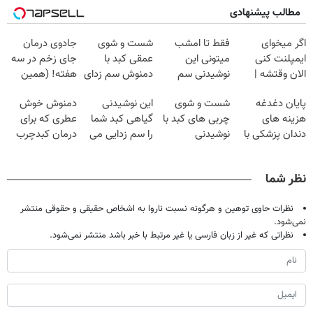
مطالب پیشنهادی
اگر میخوای
فقط تا امشب
شست و شوی
جادوی درمان
ایمپلنت کنی
میتونی این
عمقی کبد با
جای زخم در سه
الان وقتشه |
نوشیدنی سم
دمنوش سم زدای
هفته! (همین
فقط با ۲۵
زدای کبد رو با
گیاهی
حالا رایگان
پایان دغدغه
شست و شوی
این نوشیدنی
دمنوش خوش
میلیون تومان!!!
55% تخفیف
صحبت کنید)
هزینه های
چربی های کبد با
گیاهی کبد شما
عطری که برای
بخری
دندان پزشکی با
نوشیدنی
را سم زدایی می
درمان کبدچرب
پک سفید کننده
گیاهی(55%تخفیف)
کند (با ضمانت
معجزه میکنه
خانگی
مرجوعی)
نظر شما
نظرات حاوی توهین و هرگونه نسبت ناروا به اشخاص حقیقی و حقوقی منتشر
نمی‌شود.
نظراتی که غیر از زبان فارسی یا غیر مرتبط با خبر باشد منتشر نمی‌شود.