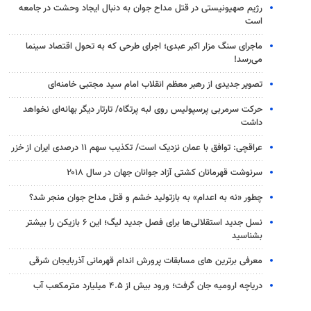
رژیم صهیونیستی در قتل مداح جوان به دنبال ایجاد وحشت در جامعه
است
ماجرای سنگ مزار اکبر عبدی؛ اجرای طرحی که به تحول اقتصاد سینما
می‌رسد!
تصویر جدیدی از رهبر معظم انقلاب امام سید مجتبی خامنه‌ای
حرکت سرمربی پرسپولیس روی لبه پرتگاه/ تارتار دیگر بهانه‌ای نخواهد
داشت
عراقچی: توافق با عمان نزدیک است/ تکذیب سهم ۱۱ درصدی ایران از خزر
سرنوشت قهرمانان کشتی آزاد جوانان جهان در سال ۲۰۱۸
چطور «نه به اعدام» به بازتولید خشم و قتل مداح جوان منجر شد؟
نسل جدید استقلالی‌ها برای فصل جدید لیگ؛ این ۶ بازیکن را بیشتر
بشناسید
معرفی برترین های مسابقات پرورش اندام قهرمانی آذربایجان شرقی
دریاچه ارومیه جان گرفت؛ ورود بیش از ۴.۵ میلیارد مترمکعب آب