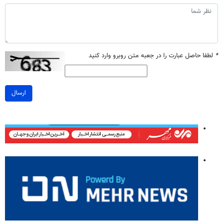
*
لطفا حاصل عبارت را در جعبه متن روبرو وارد کنید
ارسال