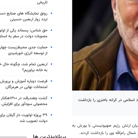
تاریخی
رونق نمایشگاه های صنایع دستی
تردد زوار اربعین حسینی
حق شناس: پسماند یکی از اول
مصوبات دولت در سفر به استا
حمایت جدی محیط‌زیست چهارم
از توسعه انرژی خورشیدی
اربعین تمام شد، چگونه حال خ
به خانه بیاوریم؟
فرصت دوباره آموزش و پرورش ب
امتحانات نهایی در هرمزگان
کشت چغندرقند 
اسلامی در کرانه باختری را بازداشت
محصولی سودآور برای افزایش د
۳۹ پروژه اولویت دار گیلان برا
دولت تصویب شد
میان ارتش رژیم صهیونیستی با یورش به
شمال رام‌الله وی را بازداشت کردند.
پربازدیدترین ها