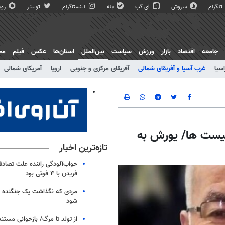
تلگرام
سروش
آی گپ
بله
اینستاگرام
توییتر
روبی
جامعه
اقتصاد
بازار
ورزش
سیاست
بین‌الملل
استان‌ها
عکس
فیلم
مج
اسیا
غرب آسیا و آفریقای شمالی
آفریقای مرکزی و جنوبی
اروپا
آمریکای شمالی
یست ها/ یورش به
تازه‌ترین اخبار
خواب‌آلودگی راننده علت تصاد
فریدن با ۴ فوتی بود
مردی که نگذاشت یک جنگنده از
شود
از تولد تا مرگ/ بازخوانی مست