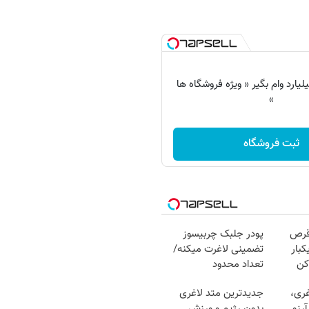
 شو تا 3 میلیارد وام بگیر « ویژه فروشگاه ها
»
ثبت فروشگاه
قرص
پودر جلبک چربیسوز
کبار
تضمینی لاغرت میکنه/
کن
تعداد محدود
غری،
جدیدترین متد لاغری
رزو
بدون رژیم و ورزش