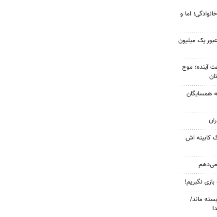
انوادگی؛ اما و
 عبور یک میلیون
 کشور در ۷۲ ساعت آینده؛ موج
به همسایگان
ان
گ کابینه اش
 می‌دهم
 بازی نگیریم!
بسته ماند/
!