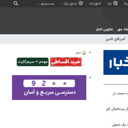
نتایج زنده
کا
ایتا
جداول لیگ
له مهر
عناوین اخبار
آمریکای لاتین
ف سمند در
 بیت‌المال کم
ند یک تحول