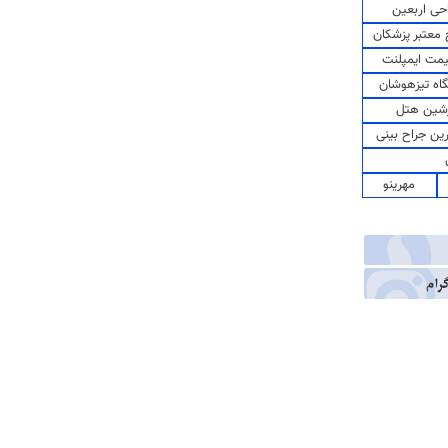
حی اربعین
معتبر پزشکان
مت ایمپلنت
اه تیزهوشان
شین هتل
رین جراح بینی
مهرینو