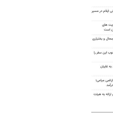
 ایلام در مسیر
ویت های
ن است
حال و بختیاری
وب این سفر را
ه غایبان
در ۱۳۰۰هکتار اراضی میامی؛
رآمد
ی ارائه به هیئت