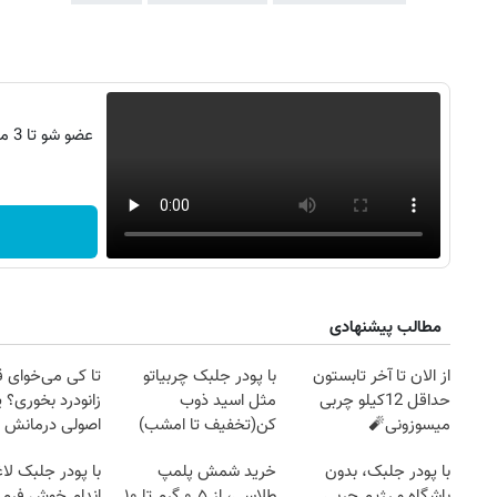
عضو
مطالب پیشنهادی
از الان تا آخر تابستون
با پودر جلبک چربیاتو
تا کی می‌خوای 
حداقل 12کیلو چربی
مثل اسید ذوب
زانودرد بخوری؟ ی
میسوزونی🧨
کن(تخفیف تا امشب)
اصولی درمانش 
با پودر جلبک، بدون
خرید شمش پلمپ
با پودر جلبک لا
باشگاه و رژیم چربی
طلاسی، از ۰.۵ گرم تا ۱۰
اندام خوش فرم آ