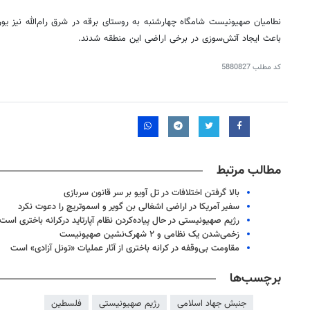
نطامیان
صهیونیست شامگاه چهارشنبه به روستای
برقه
در شرق رام‌الله نیز یو
باعث ایجاد آتش‌سوزی در برخی اراضی این منطقه شدند.
کد مطلب
5880827
مطالب مرتبط
بالا گرفتن اختلافات در تل آویو بر سر قانون سربازی
سفیر آمریکا در اراضی اشغالی بن گویر و اسموتریچ را دعوت نکرد
رژیم صهیونیستی در حال پیاده‌کردن نظام آپارتاید درکرانه باختری است
زخمی‌شدن یک نظامی و ۲ شهرک‌نشین صهیونیست
مقاومت بی‌وقفه در کرانه باختری از آثار عملیات «تونل آزادی» است
برچسب‌ها
جنبش جهاد اسلامی
رژیم صهیونیستی
فلسطین