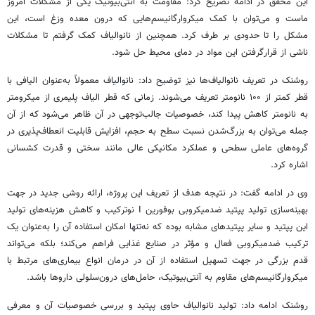
این محقق در ادامه تصریح کرد: مقاومت به آنتی‌بیوتیک یکی از مشکلات امروز
ماست و می‌توان با کمک میکروارگانیسم‌هایی که درون معده وزغ است، این
مشکل را تا حدودی بر طرف کرد. همچنین از نانوالیاف کمک گرفتم تا مشکلات
ناشی از قرارگرفتن این مواد در دمای محیط حل شود.
روشنک در تعریف نانوالیاف‌ها نیز توضیح داد: نانوالیاف معمولاً به‌عنوان الیافی با
قطر کمتر از ۱۰۰ نانومتر تعریف می‌شوند. زمانی که قطر الیاف پلیمری از میکرومتر
به نانومتر کاهش پیدا کند، خصوصیات جالب‌توجهی در آن ظاهر می‌شود که از آن
جمله می‌توان به بزرگ‌شدن نسبت سطح به حجم، افزایش قابلیت انعطاف‌پذیری در
گروه‌های عاملی سطحی و عملکرد مکانیکی عالی مانند سختی و قدرت کشسانی
اشاره کرد.
وی در ادامه گفت: در نتیجه هدف از تعریف این پروژه، ارائه روشی جدید در جهت
بهینه‌سازی تولید پپتید ضدمیکروبی بوفورین I نوترکیب و کاهش هزینه‌های تولید
این پپتید و سایر پپتیدهای مشابه بوده که نه‌تنها امکان استفاده آن را به‌عنوان یک
ترکیب ضدمیکروبی فعال و مؤثر در صنایع غذایی فراهم می‌کند؛ بلکه می‌تواند
قدم بزرگی در جهت تسهیل استفاده از آن در درمان انواع بیماری‌های مرتبط با
میکروارگانیسم‌های مقاوم به آنتی‌بیوتیک، حامل‌های درون‌سلولی داروها باشد.
روشنک ادامه داد: تولید نانوالیاف حاوی پپتید و بررسی خصوصیات آن و معرفی