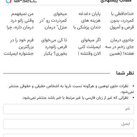
مطالب پیشنهادی
خداحافظی با
پایان دغدغه
میخوای
من نمیفهمم
کمردرد، بدون
هزینه های
کمردردت رو "در
وقتی زانو درد
قرص و آمپول
دندان پزشکی با
منزل" درمان
درمان داره، چرا
پک سفید کننده
کنی؟ (◂فیلم +
دردش رو داری
جادوی درمان
اگر میخوای
تا کی می‌خوای
فرم خود را در
خانگی
◂پرسش‌نامه)
تحمل میکنی؟❗
جای زخم در سه
ایمپلنت کنی
قرص زانودرد
بزرگترین
هفته! (همین
الان وقتشه |
بخوری؟ یکبار
جشنواره ایمپلنت
حالا رایگان
فقط با ۲۵
اصولی درمانش
تهران پر کنید ! |
صحبت کنید)
میلیون تومان!!!
کن
فقط ۲۵ میلیون
نظر شما
نظرات حاوی توهین و هرگونه نسبت ناروا به اشخاص حقیقی و حقوقی منتشر
نمی‌شود.
نظراتی که غیر از زبان فارسی یا غیر مرتبط با خبر باشد منتشر نمی‌شود.