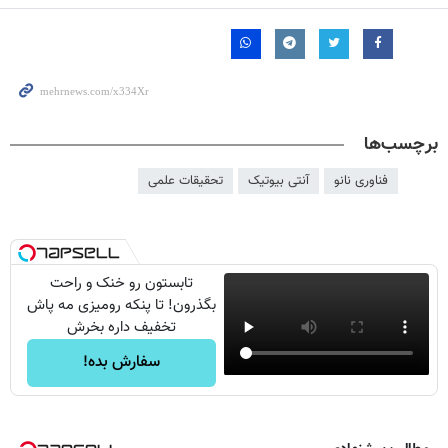
برچسب‌ها
فناوری نانو
آنتی بیوتیک
تحقیقات علمی
تابستون رو خنک و راحت
بگذرون! تا پنکه رومیزی مه پاش
تخفیف داره بخرش
سفارش بده!