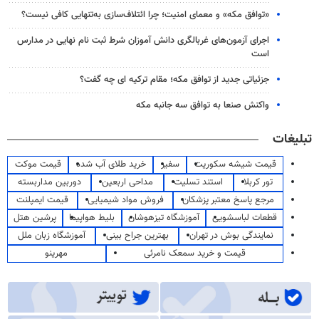
«توافق مکه» و معمای امنیت؛ چرا ائتلاف‌سازی به‌تنهایی کافی نیست؟
اجرای آزمون‌های غربالگری دانش آموزان شرط ثبت نام نهایی در مدارس
است
جزئیاتی جدید از توافق مکه؛ مقام ترکیه ای چه گفت؟
واکنش صنعا به توافق سه جانبه مکه
تبلیغات
قیمت شیشه سکوریت
سفیر
خرید طلای آب شده
قیمت موکت
تور کربلا
استند تسلیت
مداحی اربعین
دوربین مداربسته
مرجع پاسخ معتبر پزشکان
فروش مواد شیمیایی
قیمت ایمپلنت
قطعات لباسشویی
آموزشگاه تیزهوشان
بلیط هواپیما
پرشین هتل
نمایندگی بوش در تهران
بهترین جراح بینی
آموزشگاه زبان ملل
قیمت و خرید سمعک نامرئی
مهرینو