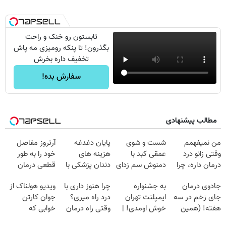
تابستون رو خنک و راحت
بگذرون! تا پنکه رومیزی مه پاش
تخفیف داره بخرش
سفارش بده!
مطالب پیشنهادی
من نمیفهمم
شست و شوی
پایان دغدغه
آرتروز مفاصل
وقتی زانو درد
عمقی کبد با
هزینه های
خود را به طور
درمان داره، چرا
دمنوش سم زدای
دندان پزشکی با
قطعی درمان
دردش رو داری
گیاهی
پک سفید کننده
کنید!
جادوی درمان
به جشنواره
چرا هنوز داری با
ویدیو هولناک از
تحمل میکنی؟❗
خانگی
◗پرسش‌نامه◖
جای زخم در سه
ایمپلنت تهران
درد راه میری؟
جوان کارتن
هفته! (همین
خوش اومدی! |
وقتی راه درمان
خوابی که
حالا رایگان
فرصت محدوده!
جلو پاته!
میلیاردر شد.