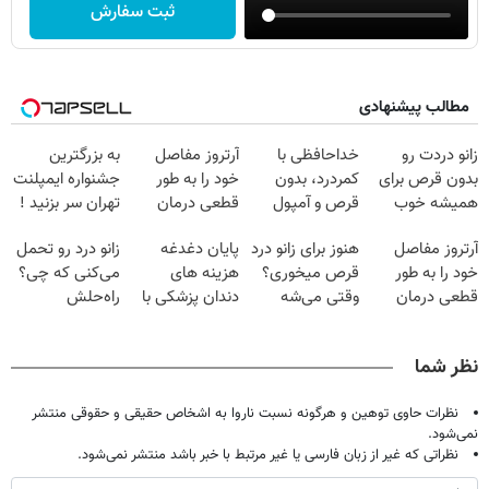
ثبت سفارش
مطالب پیشنهادی
زانو دردت رو
خداحافظی با
آرتروز مفاصل
به بزرگترین
بدون قرص برای
کمردرد، بدون
خود را به طور
جشنواره ایمپلنت
همیشه خوب
قرص و آمپول
قطعی درمان
تهران سر بزنید !
کن! (قدم اول،
کنید!
| فقط ۲۵
آرتروز مفاصل
هنوز برای زانو درد
پایان دغدغه
زانو درد رو تحمل
پرسش‌نامه)
◂پرسش‌نامه▸
میلیون !
خود را به طور
قرص میخوری؟
هزینه های
می‌کنی که چی؟
قطعی درمان
وقتی می‌شه
دندان پزشکی با
راه‌حلش
کنید!
بدون عمل
پک سفید کننده
همین‌جاست!
◗پرسش‌نامه◖
درمانش کرد؟؟؟؟
خانگی
نظر شما
نظرات حاوی توهین و هرگونه نسبت ناروا به اشخاص حقیقی و حقوقی منتشر
نمی‌شود.
نظراتی که غیر از زبان فارسی یا غیر مرتبط با خبر باشد منتشر نمی‌شود.