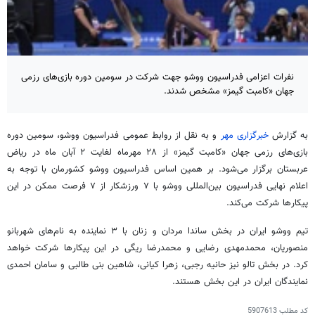
نفرات اعزامی فدراسیون ووشو جهت شرکت در سومین دوره بازی‌های رزمی
جهان «کامبت گیمز» مشخص شدند.
به گزارش
خبرگزاری مهر
و به نقل از روابط عمومی فدراسیون ووشو، سومین دوره
بازی‌های رزمی جهان «کامبت گیمز» از ۲۸ مهرماه لغایت ۲ آبان ماه در ریاض
عربستان برگزار می‌شود. بر همین اساس فدراسیون ووشو کشورمان با توجه به
اعلام نهایی فدراسیون بین‌المللی ووشو با ۷ ورزشکار از ۷ فرصت ممکن در این
پیکارها شرکت می‌کند.
تیم ووشو ایران در بخش ساندا مردان و زنان با ۳ نماینده به نام‌های شهربانو
منصوریان، محمدمهدی رضایی و محمدرضا ریگی در این پیکارها شرکت خواهد
کرد. در بخش تالو نیز حانیه رجبی، زهرا کیانی، شاهین بنی طالبی و سامان احمدی
نمایندگان ایران در این بخش هستند.
کد مطلب
5907613