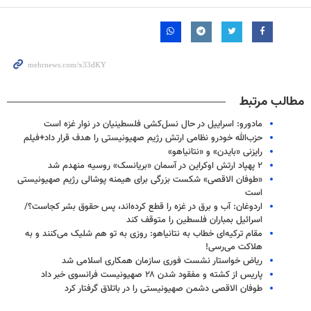
مطالب مرتبط
مادورو: اسراییل در حال نسل‌کشی فلسطینیان در نوار غزه است
حزب‌الله خودرو نظامی ارتش رژیم صهیونیستی را هدف قرار داد+فیلم
رایزنی «بایدن» و «نتانیاهو»
۲ پهپاد ارتش اوکراین در آسمان «بریانسک» روسیه منهدم شد
«طوفان الاقصی» شکست بزرگی برای هیمنه پوشالی رژیم صهیونیستی
است
اردوغان: آب و برق در غزه را قطع کرده‌اند، پس حقوق بشر کجاست؟/
اسرائیل بمباران فلسطین‌ را متوقف کند
مقام ترکیه‌ای خطاب به نتانیاهو: روزی به تو هم شلیک می‌کنند و به
هلاکت می‌رسی!
ریاض خواستار نشست فوری سازمان همکاری اسلامی شد
پاریس از کشته و مفقود شدن ۲۸ صهیونیست فرانسوی خبر داد
طوفان الاقصی دشمن صهیونیستی را در باتلاق گرفتار کرد