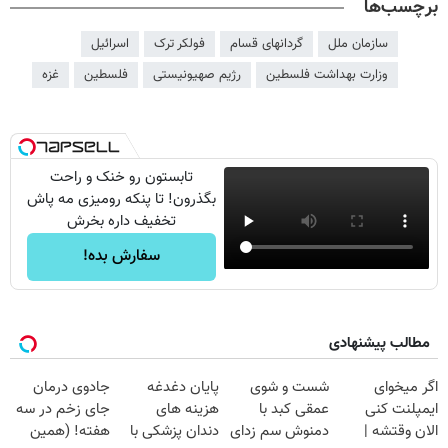
برچسب‌ها
سازمان ملل
گردانهای قسام
فولکر ترک
اسرائیل
وزارت بهداشت فلسطین
رژیم صهیونیستی
فلسطین
غزه
تابستون رو خنک و راحت
بگذرون! تا پنکه رومیزی مه پاش
تخفیف داره بخرش
سفارش بده!
مطالب پیشنهادی
اگر میخوای
شست و شوی
پایان دغدغه
جادوی درمان
ایمپلنت کنی
عمقی کبد با
هزینه های
جای زخم در سه
الان وقتشه |
دمنوش سم زدای
دندان پزشکی با
هفته! (همین