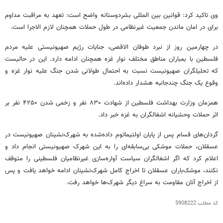
وی تاکید کرد: قوانین بین
المللی
بشردوستانه واضح است: تعهد به مراقبت مداوم
برای در امان ماندن جمعیت غیرنظامی در طول حملات همچنان لازم
الاجرا
است.
در چهارمین روز از نبرد طوفان الاقصی، جنایات رژیم صهیونیستی علیه مردم
فلسطین با بمباران مناطق مختلف نوار غزه همچنان ادامه دارد. این در حالیست
که تحلیلگران صهیونیست نسبت به احتمال طولانی شدن جنگ علیه نوار غزه و
وقوع یک جنگ چندجانبه هشدار داده‌اند.
همزمان وزارت بهداشت فلسطین از شهادت ۸۳۰ نفر و زخمی شدن ۴۲۵۰ نفر بر
اثر حملات وحشیانه اشغالگران به غزه خبر داد.
گردان‌های
قسام
پس از پایان اولتیماتوم داده‌شده به شهرک‌نشینان صهیونیست در
عسقلان، حملات موشکی بی‌سابقه‌ای را به این شهرک صهیونیستی انجام داد و
اعلام کرد که اگر اشغالگران سیاست آواره‌سازی غیرنظامیان فلسطینی را متوقف
نکنند، موشک‌باران عسقلان تا اخراج کامل شهرک‌نشینان ادامه خواهد یافت و پس
از اخراج آنان مقاومت به سراغ دیگر شهرک‌ها خواهد رفت.
کد مطلب
5908222