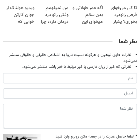
فقط با ۲۵
گیاهی
پک سفید کننده
حالا رایگان
تا کی می‌خوای
اگه عمر طولانی و
من نمیفهمم
ویدیو هولناک از
میلیون تومان!!!
خانگی
صحبت کنید)
قرص زانودرد
بدن سالم
وقتی زانو درد
جوان کارتن
بخوری؟ یکبار
میخوای این
درمان داره، چرا
خوابی که
اصولی درمانش
نوشیدنی رو با
دردش رو داری
میلیاردر شد.
کن
تخفیف بخر
تحمل میکنی؟❗
آموزش رایگان
نظر شما
نظرات حاوی توهین و هرگونه نسبت ناروا به اشخاص حقیقی و حقوقی منتشر
نمی‌شود.
نظراتی که غیر از زبان فارسی یا غیر مرتبط با خبر باشد منتشر نمی‌شود.
*
لطفا حاصل عبارت را در جعبه متن روبرو وارد کنید