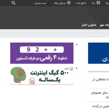
نتایج زنده
کا
ایتا
جداول لیگ
له مهر
عناوین اخبار
یش از ۸۵۰۰ پرونده تخلفاتی در
پل تنگ سریز بویراحمد پس از ۶ سال همچنان
اد
ینی در آینده