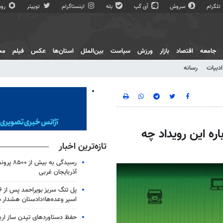
تلگرام
سروش
آی گپ
بله
اینستاگرام
توییتر
روبی
جامعه
اقتصاد
بازار
ورزش
سیاست
بین‌الملل
استان‌ها
عکس
فیلم
مج
ادبیات
رسانه
ره این رویداد چه
تازه‌ترین اخبار
رسیدگی به ب
آذربایجان غربی
اسیر وعده‌ها؛دادستان هشدار د
حفظ دستاوردهای تپدن ساز اربع