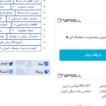
خرید طلای آب شده
قیمت مو
استند تسلیت
مدا
دوربین مداربسته
مرجع پاسخ 
فروش مواد شیمیایی
قی
قطعات لباسشویی
آموزشگ
بلیط هواپیما
پر
نمایندگی بوش در تهران
بهت
ر بدون محدودیت معامله کن🔥
آموزشگاه زبان ملل
قیمت و خرید سمعک نامرئی
دریافت وام
قرص
IM LS7 لوکس ترین
کبار
شاسی بلند برقی ایران
کن