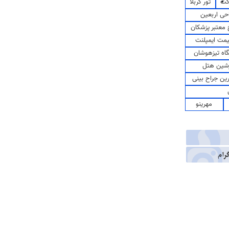
کت
تور کربلا
حی اربعین
معتبر پزشکان
مت ایمپلنت
اه تیزهوشان
شین هتل
رین جراح بینی
مهرینو