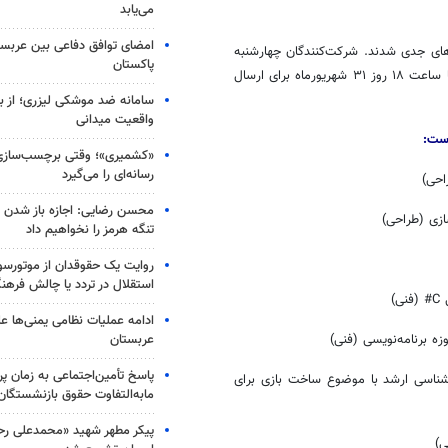
می‌یابد
امضای توافق دفاعی بین عربستا
متقاضی، ۳۵ تیم وارد هکاتون بازی‌های جدی شدند. شرکت‌کنندگان چهارشنبه
پاکستان
۲۹ شهریور رقابت خود را آغاز کردند و با اعلام دبیرخانه جایزه بازی‌های جدی تا ساعت ۱۸ روز ۳۱ شهریورماه برای ارسال
سامانه ضد موشکی لیزری؛ از ب
واقعیت میدانی
است:
«کشمیری»؛ وقتی برچسب‌سازی
رسانه‌ای را می‌گیرد
احی)
محسن رضایی: اجازه باز شدن 
ازی (طراحی)
تنگه هرمز را نخواهیم داد
روایت یک حقوقدان از موتورسوا
استقلال در تردد یا چالش فرهن
)
ادامه عملیات نظامی یمنی‌ها عل
عربستان
 برنامه‌نویسی (فنی)
پاسخ تأمین‌اجتماعی به زمان پ
رشناسی ارشد با موضوع ساخت بازی برای
مابه‌التفاوت حقوق بازنشستگان
پیکر مطهر شهید «محمدعلی رحیم
ی)