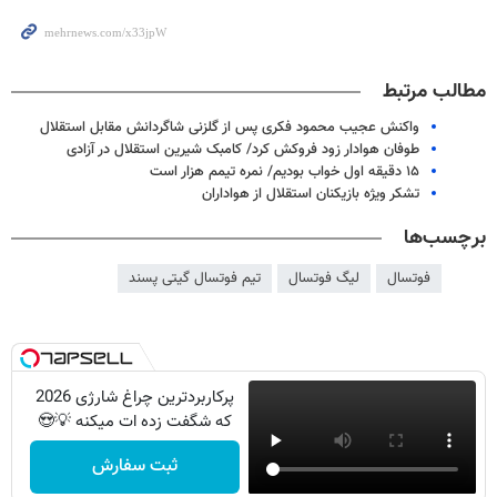
مطالب مرتبط
واکنش عجیب محمود فکری پس از گلزنی شاگردانش مقابل استقلال
طوفان هوادار زود فروکش کرد/ کامبک شیرین استقلال در آزادی
۱۵ دقیقه اول خواب بودیم/ نمره تیمم هزار است
تشکر ویژه بازیکنان استقلال از هواداران
برچسب‌ها
فوتسال
لیگ فوتسال
تیم فوتسال گیتی پسند
پرکاربردترین چراغ شارژی 2026
که شگفت زده ات میکنه 💡😍
ثبت سفارش