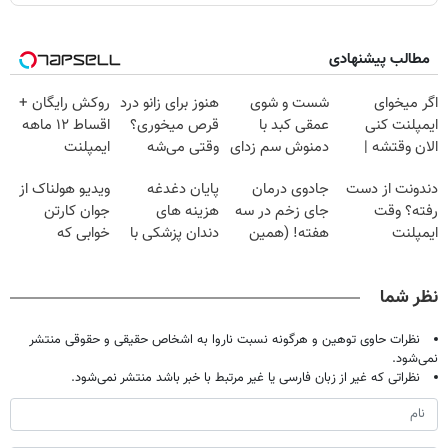
مطالب پیشنهادی
اگر میخوای
شست و شوی
هنوز برای زانو درد
روکش رایگان +
ایمپلنت کنی
عمقی کبد با
قرص میخوری؟
اقساط ۱۲ ماهه
الان وقتشه |
دمنوش سم زدای
وقتی می‌شه
ایمپلنت
فقط با ۲۵
گیاهی
بدون عمل
دندونت از دست
جادوی درمان
پایان دغدغه
ویدیو هولناک از
میلیون تومان!!!
درمانش کرد؟؟؟؟
رفته؟ وقت
جای زخم در سه
هزینه های
جوان کارتن
ایمپلنت
هفته! (همین
دندان پزشکی با
خوابی که
دیجیتاله
حالا رایگان
پک سفید کننده
میلیاردر شد.
صحبت کنید)
خانگی
آموزش رایگان
نظر شما
نظرات حاوی توهین و هرگونه نسبت ناروا به اشخاص حقیقی و حقوقی منتشر
نمی‌شود.
نظراتی که غیر از زبان فارسی یا غیر مرتبط با خبر باشد منتشر نمی‌شود.