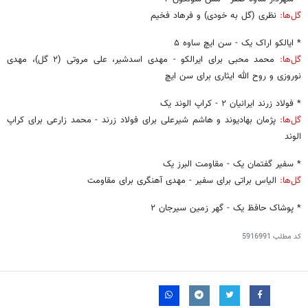
گل‌ها:
نظری (گل به خودی) و فرهاد فخیم
* ایالکو اراک یک - سن ایچ ساوه ۵
گل‌ها:
محمد محبی برای ایرالکو - مهدی اسدشیر، علی مروتی (۲ گل)، مهدی
نوروزی و روح الله ایثاری برای سن ایچ
* فولاد زرند ایرانیان ۲ - کراپ الوند یک
گل‌ها:
پژمان بهادیوند و هاشم شیرعلی برای فولاد زرند - محمد زارعی برای کراپ
الوند
* سفیر گفتمان یک - مقاومت البرز یک
گل‌ها:
الیاس براتی برای سفیر - مهدی آهنگری برای مقاومت
* پوشاک حافظ یک - گهر زمین سیرجان ۲
کد مطلب
5916991