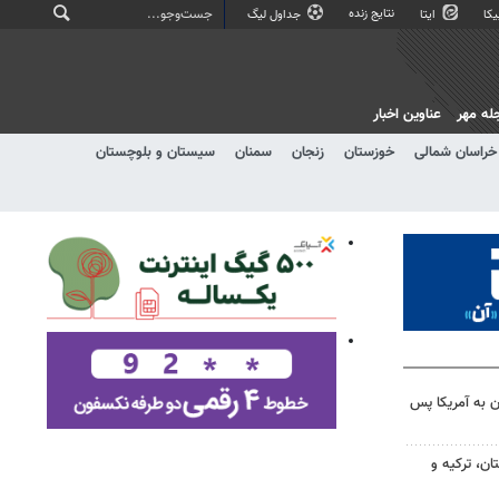
نتایج زنده
کا
ایتا
جداول لیگ
له مهر
عناوین اخبار
خراسان شمالی
خوزستان
زنجان
سمنان
سیستان و بلوچستان
 به آمریکا پس
ن، ترکیه و