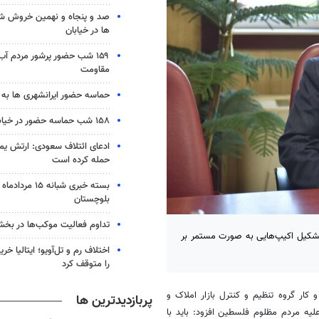
صد و پنجاه و نهمین خروش شب
ها در خیابان
۱۵۹ شب حضور پرشور مردم آب
مقاومت
حماسه حضور ایرانشهری ها به شب ۱۵۸
۱۵۸ شب حماسه حضور در خیابان های زابل
ادعای ائتلاف سعودی: ارتش یم
حمله کرده است
بلوچستان
تداوم فعالیت موکب‌ها در بخ
ا تشکیل اکیپ‌هایی به صورت مستمر بر
اختلاف رم و تل‌آویو؛ ایتالیا خرید
را متوقف کرد
کار گروه تنظیم و کنترل بازار املاک و
پربازدیدترین ها
 مردم مظلوم فلسطین افزود: باید با