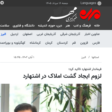
جمعه ۱۶ مرداد ۱۴۰۵
خانه
فرهنگ و ادب
هنر
دين، حوزه، انديشه
دانشگاه و فناوری
سلامت
عناوین اخبار
آذربایجان شرقی
آذربایجان غربی
اصفهان
اردبیل
البرز
فارس
قزوین
قم
کردستان
کرمان
کرمانشاه
کهگیلویه و بویراحمد
استانها
البرز
۱ آبان ۱۴۰۲، ۱۵:۴۵
فرماندار اشتهارد تاکید کرد؛
لزوم ایجاد گشت املاک در اشتهارد