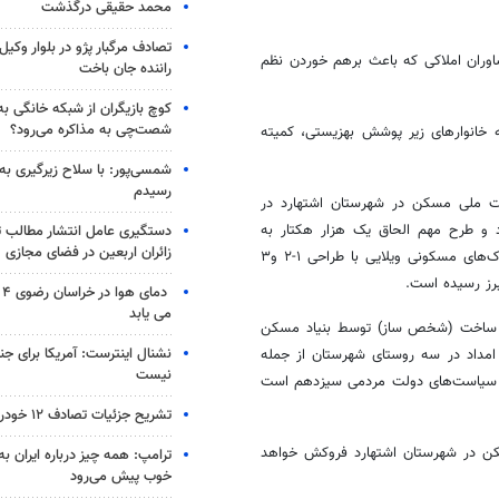
محمد حقیقی درگذشت
تصادف مرگبار پژو در بلوار وکیل‌
اوران املاکی که باعث برهم خوردن نظم
راننده جان باخت
کوچ بازیگران از شبکه خانگی ب
شصت‌چی به مذاکره می‌رود؟
 خانوارهای زیر پوشش بهزیستی، کمیته
شمسی‌پور: با سلاح زیرگیری به
رسیدم
ت ملی مسکن در شهرستان اشتهارد در
ارگری شهر اشتهارد و طرح مهم الحاق یک هزار هکتار به
دستگیری عامل انتشار مطالب تو
زائران اربعین در فضای مجازی
محدوده شهر اشتهارد برای ساخت مسکن بویژه مسکن کارگری در قالب شهرک‌های مسکونی ویلایی با طراحی ۱-۲ و۳
برز رسیده است.
دم
می یابد
 نیز در قالب گروه‌های ساخت (شخص ساز) توسط بنیاد مسکن
نشنال اینترست: آمریکا برای جن
توسط کمیته امداد در سه روستای شهرستان از جمله
نیست
 سیاست‌های دولت مردمی سیزدهم است
تشریح جزئیات تصادف ۱۲ خودرو با ۱۹ مصدوم
سکن در شهرستان اشتهارد فروکش خواهد
ترامپ: همه چیز درباره ایران به
خوب پیش می‌رود