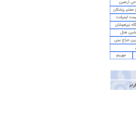
حی اربعین
معتبر پزشکان
مت ایمپلنت
اه تیزهوشان
شین هتل
رین جراح بینی
مهرینو