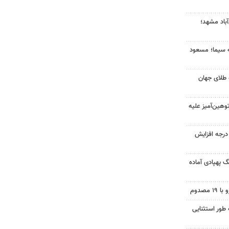
آباد مشهد؛
ه سیما؛ مسعود
 طلای جهان
هین‌آمیز علیه
ای هوا در خراسان رضوی ۴ درجه افزایش
گ پهپادی آماده
 طور استثنایی