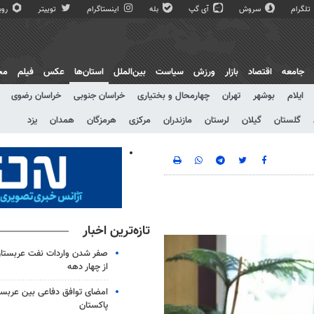
تلگرام
سروش
آی گپ
بله
اینستاگرام
توییتر
روبی
جامعه
اقتصاد
بازار
ورزش
سیاست
بین‌الملل
استان‌ها
عکس
فیلم
مج
ایلام
بوشهر
تهران
چهارمحال و بختیاری
خراسان جنوبی
خراسان رضوی
گلستان
گیلان
لرستان
مازندران
مرکزی
هرمزگان
همدان
یزد
تازه‌ترین اخبار
صفر شدن واردات نفت عربستان
از چهار دهه
امضای توافق دفاعی بین عربستا
پاکستان