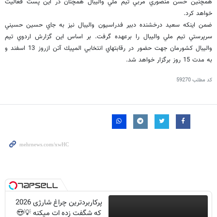
همچنين حسن منصوري مربي تيم ملي واليبال همچنان در اين پست فعاليت
خواهد كرد.
ضمن اينكه سعيد درخشنده دبير فدراسيون واليبال نيز به جاي حسين حسيني
سرپرستي تيم ملي واليبال را برعهده گرفت. بر اساس اين گزارش اردوي تيم
واليبال كشورمان جهت حضور در رقابتهاي انتخابي المپيك آتن ازروز 13 اسفند و
به مدت 15 روز برگزار خواهد شد.
کد مطلب
59270
پرکاربردترین چراغ شارژی 2026
که شگفت زده ات میکنه 💡😍