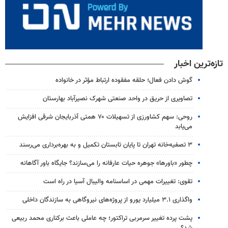
تازه‌ترین اخبار
گوش دادن فعال؛ حلقه مفقوده ارتباط مؤثر در خانواده
تصاویری از حریق در واحد صنعتی شهرک نصیرآباد بهارستان
روحی: سهم کشاورزی از تسهیلات ۷۰ همتی آذربایجان شرقی افزایش
می‌یابد
۳ ﺗﺼﻔﻴﻪ‌ﺧﺎﻧﻪ‌ تهران تا پایان تابستان تکمیل و به بهره‌برداری می‌رسند
چطور «باورها» جوهره حیات عارفانه را می‌سازند؟ جایگاه باور آگاهانه
تقوی: تغییرات مهمی در اساسنامه والیبال آسیا در راه است
واگذاری ۳.۱ میلیارد یورو از پروژه‌های نیروگاهی به سازندگان داخلی
پشت پرده تغییر سرمربی تراکتور؛ چه عاملی باعث برکناری محمد ربیعی
شد؟