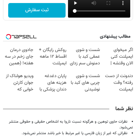
ثبت سفارش
مطالب پیشنهادی
اگر میخوای
شست و شوی
روکش رایگان +
جادوی درمان
ایمپلنت کنی
عمقی کبد با
اقساط ۱۲ ماهه
جای زخم در سه
الان وقتشه |
دمنوش سم زدای
ایمپلنت
هفته! (همین
فقط با ۲۵
گیاهی
حالا رایگان
دندونت از دست
شست و شوی
پایان دغدغه
ویدیو هولناک از
میلیون تومان!!!
صحبت کنید)
رفته؟ وقت
چربی های کبد با
هزینه های
جوان کارتن
ایمپلنت
نوشیدنی
دندان پزشکی با
خوابی که
دیجیتاله
گیاهی(55%تخفیف)
پک سفید کننده
میلیاردر شد.
خانگی
آموزش رایگان
نظر شما
نظرات حاوی توهین و هرگونه نسبت ناروا به اشخاص حقیقی و حقوقی منتشر
نمی‌شود.
نظراتی که غیر از زبان فارسی یا غیر مرتبط با خبر باشد منتشر نمی‌شود.