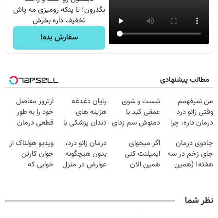
بگذرون! تا پنکه رومیزی مه پاش
تخفیف داره بخرش
سفارش بده!
مطالب پیشنهادی
من نمیفهمم
شست و شوی
پایان دغدغه
آرتروز مفاصل
وقتی زانو درد
عمقی کبد با
هزینه های
خود را به طور
درمان داره، چرا
دمنوش سم زدای
دندان پزشکی با
قطعی درمان
دردش رو داری
گیاهی
پک سفید کننده
کنید!
جادوی درمان
اگر میخوای
درمان زانو درد،
ویدیو هولناک از
تحمل میکنی؟❗
خانگی
◗پرسش‌نامه◖
جای زخم در سه
ایمپلنت کنی
بدون هیچگونه
جوان کارتن
هفته! (همین
همین الان
عوارض در منزل
خوابی که
حالا رایگان
وقتشه | فقط با
(◂پرسش‌نامه)
میلیاردر شد.
صحبت کنید)
۲۵ میلیون
آموزش رایگان
تومان!!!
نظر شما