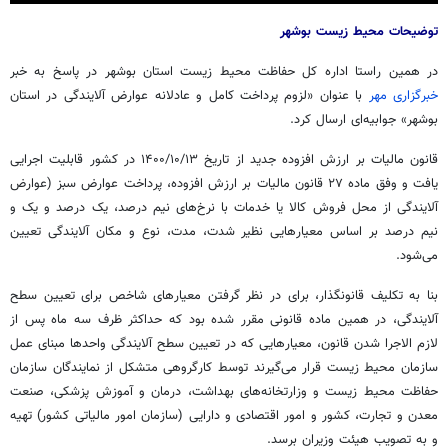
توضیحات محیط زیست بوشهر
در همین راستا اداره کل حفاظت محیط زیست استان بوشهر در پاسخ به خبر
خبرگزاری مهر
با عنوان «لزوم پرداخت کامل و عادلانه عوارض آلایندگی در استان
بوشهر» جوابیه‌ای ارسال کرد.
قانون مالیات بر ارزش افزوده جدید از تاریخ ۱۳/‏۱۰/‏۱۴۰۰‬ در کشور قابلیت اجرایی
یافت و وفق ماده ۲۷ قانون مالیات بر ارزش افزوده، پرداخت عوارض سبز (عوارض
آلایندگی از محل فروش کالا یا خدمات با نرخ‌های نیم درصد، یک درصد و یک و
نیم درصد بر اساس معیارهایی نظیر شدت، مدت، نوع و مکان آلایندگی تعیین
می‌شود.
بنا به تکلیف قانونگذار، برای در نظر گرفتن معیارهای شاخص برای تعیین سطح
آلایندگی، در همین ماده قانونی مقرر شده بود که حداکثر ظرف سه ماه پس از
لازم
الاجرا
شدن قانون، معیارهایی که در تعیین سطح آلایندگی واحدها مبنای عمل
سازمان محیط زیست قرار می‌گیرند توسط کارگروهی متشکل از نمایندگان سازمان
حفاظت محیط زیست و وزارتخانه‌های بهداشت، درمان و آموزش پزشکی، صنعت
معدن و تجارت، کشور و امور اقتصادی و دارایی (سازمان امور مالیاتی کشور) تهیه
و به تصویب هیئت وزیران برسد.