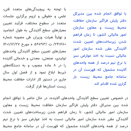
با توجه به پیچیدگی‌های متعدد فنی،
با توافق انجام شده بین مدیرکل
علمی و حقوقی و لزوم برگزاری جلسات
دفتر پایش فراگیر سازمان حفاظت
متعدد در سطوح مختلف، فرآیند تعیین
محیط زیست و معاون سازمان
معیارهای سطح آلایندگی به طول انجامید
امور مالیاتی کشور، تا زمان فراهم
و نهایتاً هیئت وزیران طی مصوبه شماره
شدن زیرساخت‌های تعیین شدت
۲۴۱۶۷۰/
ت
/۵۹۷۹۳
ه
آلایندگی مقرر شده سازمان امور
معیارهای تعیین سطح آلایندگی واحدهای
مالیاتی نسبت به اخذ عوارض سبز
تولیدی، صنعتی، معدنی و خدماتی آلاینده
با نرخ نیم درصد از همه واحدهای
را در ۸ ماده مصوب و به دستگاه‌های
آلاینده مشمول که فهرست آن در
ذیربط ابلاغ نمود و از فصل اول سال
سامانه جامع محیط زیست بار
جاری در دستور کار ادارات حفاظت محیط
گزاری شده اقدام کند
زیست استان‌ها قرار گرفت.
در خصوص تعیین سطح آلایندگی واحدهای آلاینده، در حال حاضر با توافق انجام
شده بین مدیرکل دفتر پایش فراگیر سازمان حفاظت محیط زیست و معاون
سازمان امور مالیاتی کشور، تا زمان فراهم شدن زیرساخت‌های تعیین شدت
آلایندگی مقرر شده سازمان امور مالیاتی نسبت به اخذ عوارض سبز با نرخ نیم
درصد از همه واحدهای آلاینده مشمول که فهرست آن در سامانه جامع محیط