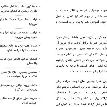
دستگیری عامل انتشار مطالب تو
موزش هنر در حوزه موسیقی، تجسمی، تئاتر و سینما و
زائران اربعین در فضای مجازی
اهد شد و از چهار نفر نیز تقدیر به عمل
ترامپ: فکر می‌کنم جنگ با ایران
ه حوزه آموزش هنر به‌ویژه برای استادان و
می‌یابد
ترامپ: همه چیز درباره ایران به
خوب پیش می‌رود
 کرد و افزود: برای ارتباط بیشتر حوزه
زش هنر را برگزار کردیم تا از طریق آن
یمن: جهان به‌زودی ناله سعودی‌
وثری بین جامعه هنری، هنرجویان هنر و
حمله به آنها خواهد شنید
 نمایشگاه‌های تخصصی در تمام حوزه‌ها
امضای توافق دفاعی بین عربستا
شود اما این که در فضای بازتری بتوانیم
پاکستان
اتفاق افتاده است. با توجه به تالیفات
ه ناشران این حوزه نشده باشد.
محسن رضایی: اجازه باز شدن 
تنگه هرمز را نخواهیم داد
سیقی شاید چندین سال توسط مولف زمان
«کشمیری»؛ وقتی برچسب‌سازی
ف می‌شود. بنابراین احساس کردیم برای
رسانه‌ای را می‌گیرد
خوبی را رقم بزند. از سوی دیگر مخاطبان
ضربه مغزی بیش
نند بیایند و تمامی کتاب‌ها را به شکل
حملات ایران
ها در نظر گرفته شده است. به دنبال این