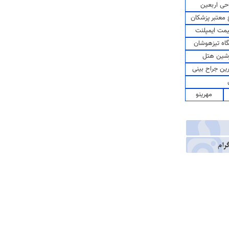
حی اربعین
معتبر پزشکان
مت ایمپلنت
اه تیزهوشان
شین هتل
رین جراح بینی
مهرینو