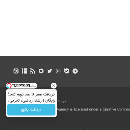
دریافت صفر تا صد دوره کاملاً
رایگان ( رشته ریاضی، تجربی،
درباره ما
تماس با ما
بازرگانی
انسانی)
دریافت پکیج
All Content by Mehr News Agency is licensed under a Creative Commons
License.