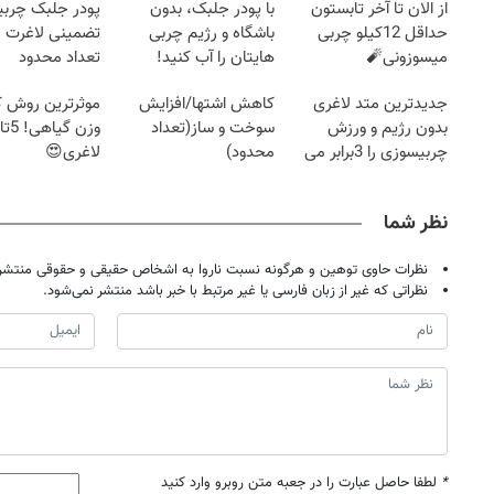
از الان تا آخر تابستون
با پودر جلبک، بدون
پودر جلبک چربی
حداقل 12کیلو چربی
باشگاه و رژیم چربی
تضمینی لاغرت م
میسوزونی🧨
هایتان را آب کنید!
تعداد محدود
جدیدترین متد لاغری
کاهش اشتها/افزایش
موثرترین روش
بدون رژیم و ورزش
سوخت و ساز(تعداد
چربیسوزی را 3برابر می
محدود)
لاغری😍
کند
نظر شما
نظرات حاوی توهین و هرگونه نسبت ناروا به اشخاص حقیقی و حقوقی منتشر 
نظراتی که غیر از زبان فارسی یا غیر مرتبط با خبر باشد منتشر نمی‌شود.
*
لطفا حاصل عبارت را در جعبه متن روبرو وارد کنید