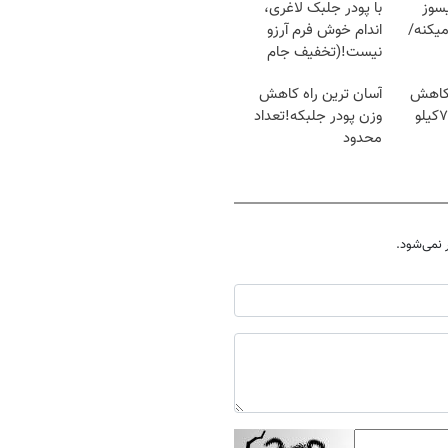
سوز
با پودر جلبک لاغری،
یکنه/
اندام خوش فرم آرزو
نیست!(تخفیف جام
جهانی)
 کاهش
آسان ترین راه کاهش
وزن گیاهی! 5تا۷کیلو
وزن پودر جلبکه!تعداد
محدود
نمی‌شود.