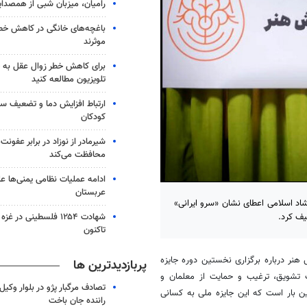
رامیان، میزبان شبی از همصدا
باغچه‌های خانگی در کاهش خطر 
موثرند
برای کاهش خطر زوال عقل به 
تلویزیون مطالعه کنید
ارتباط افزایش دما و تضعیف س
کودکان
شیرمادر از نوزاد در برابر عفون
محافظت می‌کند
ادامه عملیات نظامی یمنی‌ها عل
عربستان
اد اسلامی اعطای نشان «سرو ایرانی»
شهادت ۱۲۵۴ فلسطینی در 
یف کرد.
تاکنون
هنر درباره برگزاری نخستین دوره جایزه
پربازدیدترین ها
 تشویق، ترغیب و حمایت از معلمان و
تصادف مرگبار پژو در بلوار وکیل‌
ین بار است که این جایزه ملی به کسانی
راننده جان باخت