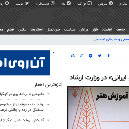
تلگرام
سروش
آی گپ
بله
اینستاگرام
توییتر
روبی
جامعه
اقتصاد
بازار
ورزش
سیاست
بین‌الملل
استان‌ها
عکس
فیلم
مج
یقی و هنرهای تجسمی
یرانی» در وزارت ارشاد
تازه‌ترین اخبار
خاموشی با برنامه برق در کهگیل
روایت یک حقوقدان از موتورسوا
استقلال در تردد یا چالش فرهن
گالیکش، روایت شبی دیگر از ا