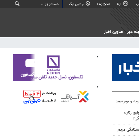
نتایج زنده
کا
ایتا
جداول لیگ
له مهر
عناوین اخبار
ویه و بویراحمد
ری زنان؛
گی؟
یستادگی مردم