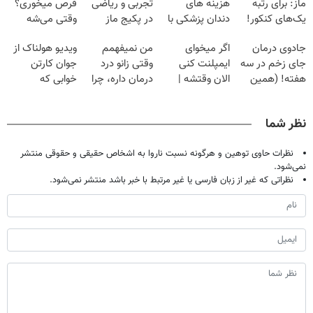
ماز: برای رتبه
هزینه های
تجربی و ریاضی
قرص میخوری؟
یک‌های کنکور!
دندان پزشکی با
در پکیج ماز
وقتی می‌شه
پک سفید کننده
بدون عمل
جادوی درمان
اگر میخوای
من نمیفهمم
ویدیو هولناک از
خانگی
درمانش کرد؟؟؟؟
جای زخم در سه
ایمپلنت کنی
وقتی زانو درد
جوان کارتن
هفته! (همین
الان وقتشه |
درمان داره، چرا
خوابی که
حالا رایگان
فقط با ۲۵
دردش رو داری
میلیاردر شد.
صحبت کنید)
میلیون تومان!!!
تحمل میکنی؟❗
آموزش رایگان
نظر شما
نظرات حاوی توهین و هرگونه نسبت ناروا به اشخاص حقیقی و حقوقی منتشر
نمی‌شود.
نظراتی که غیر از زبان فارسی یا غیر مرتبط با خبر باشد منتشر نمی‌شود.