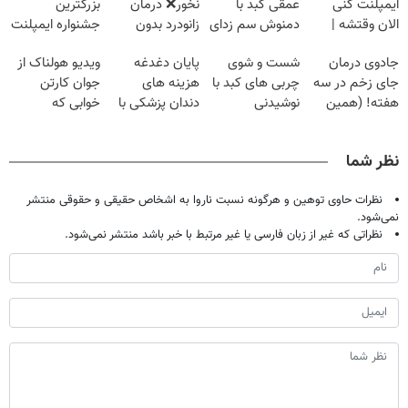
ایمپلنت کنی
عمقی کبد با
نخور❌ درمان
بزرگترین
الان وقتشه |
دمنوش سم زدای
زانودرد بدون
جشنواره ایمپلنت
فقط با ۲۵
گیاهی
قرص
تهران پر کنید ! |
جادوی درمان
شست و شوی
پایان دغدغه
ویدیو هولناک از
میلیون تومان!!!
فقط ۲۵ میلیون
جای زخم در سه
چربی های کبد با
هزینه های
جوان کارتن
هفته! (همین
نوشیدنی
دندان پزشکی با
خوابی که
حالا رایگان
گیاهی(55%تخفیف)
پک سفید کننده
میلیاردر شد.
صحبت کنید)
خانگی
آموزش رایگان
نظر شما
نظرات حاوی توهین و هرگونه نسبت ناروا به اشخاص حقیقی و حقوقی منتشر
نمی‌شود.
نظراتی که غیر از زبان فارسی یا غیر مرتبط با خبر باشد منتشر نمی‌شود.