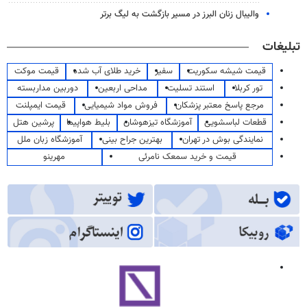
والیبال زنان البرز در مسیر بازگشت به لیگ برتر
تبلیغات
قیمت شیشه سکوریت
سفیر
خرید طلای آب شده
قیمت موکت
تور کربلا
استند تسلیت
مداحی اربعین
دوربین مداربسته
مرجع پاسخ معتبر پزشکان
فروش مواد شیمیایی
قیمت ایمپلنت
قطعات لباسشویی
آموزشگاه تیزهوشان
بلیط هواپیما
پرشین هتل
نمایندگی بوش در تهران
بهترین جراح بینی
آموزشگاه زبان ملل
قیمت و خرید سمعک نامرئی
مهرینو