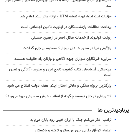
آتش‌سوزی مراتع هامپوئیل مراغه با تلاش نیروهای امدادی و اهالی مهار
شد
جزئیات ثبت ادعا، تهیه نقشه UTM و ارائه مادر سند اعلام شد
پرداخت مطالبات بازنشستگان در اولویت تأمین اجتماعی است
روایت کولیوند از خدمات هلال احمر در اربعین حسینی
واژگونی تیبا در محور همدان بیجار ۶ مصدوم بر جای گذاشت
سرایی: خبرنگاران سواران جبهه آگاهی و وارثان راه حقیقت هستند
مهاجرانی: آذربایجان کتاب گشوده تاریخ ایران و مدرسه آزادگی و تمدن
است
بزرگترین پروژه سنگی و ملاتی استان ایلام هفته دولت افتتاح می شود
کشورهای در حال توسعه چگونه از انقلاب هوش مصنوعی بهره می‌برند؟
پربازدیدترین ها
ترامپ: فکر می‌کنم جنگ با ایران خیلی زود پایان می‌یابد
امضای توافق دفاعی بین عربستان، ترکیه و پاکستان