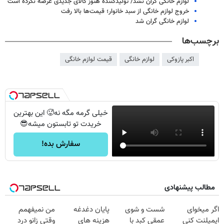
لوازم خانگی گران نشد/ تولیدکننده هنوز کالای جدیدی عرضه نکرده است
خروج لوازم خانگی از سبد خانوار؛ قیمت‌ها بالا رفت
لوازم خانگی گران شد
برچسب‌ها
اکبر پازوکی
لوازم خانگی
قیمت لوازم خانگی
خیلی گرمه مگه نه🥵 این بهترین
خریدت تو تابستون میشه😎
سفارش بده!
مطالب پیشنهادی
اگر میخوای
شست و شوی
پایان دغدغه
من نمیفهمم
ایمپلنت کنی
عمقی کبد با
هزینه های
وقتی زانو درد