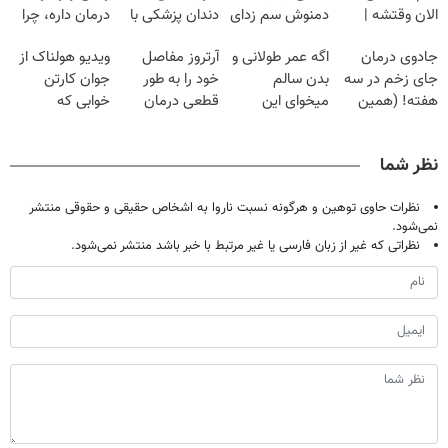
الان وقتشه |
دمنوش سم زدای
دندان پزشکی با
درمان داره، چرا
فقط با ۲۵
گیاهی
پک سفید کننده
دردش رو داری
جادوی درمان
اگه عمر طولانی و
آرتروز مفاصل
ویدیو هولناک از
میلیون تومان!!!
خانگی
تحمل میکنی؟❗
جای زخم در سه
بدن سالم
خود را به طور
جوان کارتن
هفته! (همین
میخوای این
قطعی درمان
خوابی که
حالا رایگان
نوشیدنی رو با
کنید!
میلیاردر شد.
صحبت کنید)
تخفیف بخر
◗پرسش‌نامه◖
آموزش رایگان
نظر شما
نظرات حاوی توهین و هرگونه نسبت ناروا به اشخاص حقیقی و حقوقی منتشر
نمی‌شود.
نظراتی که غیر از زبان فارسی یا غیر مرتبط با خبر باشد منتشر نمی‌شود.