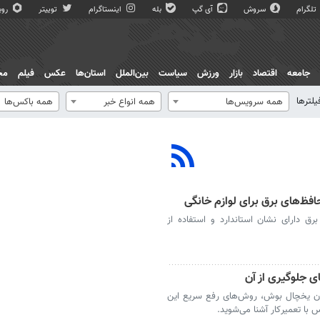
تلگرام
سروش
آی گپ
بله
اینستاگرام
توییتر
روبی
جامعه
اقتصاد
بازار
ورزش
سیاست
بین‌الملل
استان‌ها
عکس
فیلم
مج
یلترها
همه سرویس‌ها
همه انواع خبر
همه باکس‌ها
حافظ‌های برق برای لوازم خانگی
رق دارای نشان استاندارد و استفاده از
 جلوگیری از آن
دن یخچال بوش، روش‌های رفع سریع این
با تعمیرکار آشنا می‌شوید.