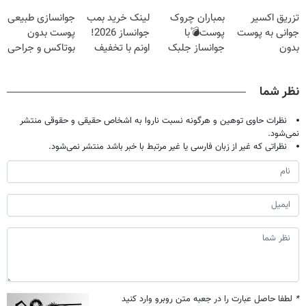
20سال جوون
تخفیف
اسپیرولینا
تزریق اکسیر
بمباران چروک
لینک خرید بمب
جوانسازی طبیعی
شدی🔥
جوانی به پوست
پوست💣با
جوانساز 2026!
پوست بدون
بدون
جوانساز جلبک
اونم با تخفیف
بوتاکس و جراحی
سوزن40%تخفیف
(تخفیف
ویژه
😳! خرید با
تاامشب)
تخفیف ویژه
نظر شما
نظرات حاوی توهین و هرگونه نسبت ناروا به اشخاص حقیقی و حقوقی منتشر
نمی‌شود.
نظراتی که غیر از زبان فارسی یا غیر مرتبط با خبر باشد منتشر نمی‌شود.
*
لطفا حاصل عبارت را در جعبه متن روبرو وارد کنید