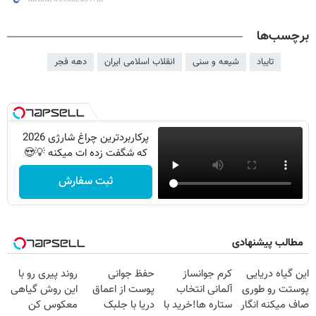
برچسب‌ها
تایباد
شیعه و سنی
انقلاب اسلامی ایران
دهه فجر
پرکاربردترین چراغ شارژی 2026
که شگفت زده ات میکنه 💡😍
ثبت سفارش
مطالب پیشنهادی
این گیاه دریایی
کرم جوانساز
حفظ جوانی
روند پیری رو با
پوستت رو طوری
آلمانی انتخاب
پوست از اعماق
این روش گیاهی
صاف میکنه انگار
ستاره ها!خرید با
دریا با جلبک
معکوس کن