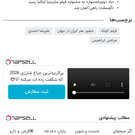
«باد دوچرخه‌سوار» به جشنواره فیلم‌ ساردینیا ایتالیا رسید
«گوسفند» راهی آلمان شد
برچسب‌ها
فیلم کوتاه
حضور هنر ایران در جهان
علیرضا احمدی
مرتضی ابراهیمی
پرکاربردترین چراغ شارژی 2026
که شگفت زده ات میکنه 💡😍
ثبت سفارش
مطالب پیشنهادی
اگر میخوای
شست و شوی
پایان دغدغه
❌قرص‌ و دارو