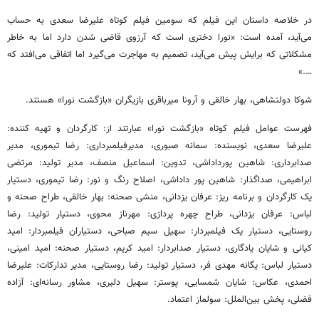
در خلاصه داستان این فیلم که سومین فیلم کوتاه علیرضا سعدی به حساب
می‌آید، آمده است: «نورا دختری است که آرزوی قاضی شدن دارد اما به خاطر
مشکلاتی که برایش پیش می‌آید، تصمیم به مهاجرت می‌گیرد اما اتفاقی می‌افتد که
….»
شوکا دولتشاهی، بهار خالقی و آرونا میرباقری بازیگران «بازگشت نورا» هستند.
فهرست عوامل فیلم کوتاه «بازگشت نورا» عبارتند از: کارگردان و تهیه کننده:
علیرضا سعدی، نویسنده: سمانه صبوری، مدیرفیلمبرداری: رضا تیموری، مدیر
صدابرداری: شاهین پورداداشی، تدوین: اسماعیل منصف، مدیر تولید: مرتضی
ابراهیمی، صداگذار: شاهین پور داداشی، اصلاح رنگ و نور: رضا تیموری، دستیار
یک کارگردان و برنامه ریز: عرفان یزدانی، منشی صحنه: بهار خالقی، طراح صحنه و
لباس: عرفان یزدانی، طراح چهره پردازی: مهرناز محوی، دستیار تولید: رضا
روستایی، دستیار یک فیلمبردار: سهیل سیم صباحی، دستیاران فیلمبردار: امید
کیانی و شایان یادگاری، دستیار صدابردار: امید کریم، دستیار صحنه: امید امینی،
دستیار لباس: یگانه مهدی فر، دستیار تولید: رضا روستایی، مدیر تدارکات: علیرضا
احمدی، عکاس: شایان شمسایی، پوستر: سهیل دلیری، مشاور رسانه‌ای: آزاده
فضلی، پخش بین‌الملل: سولماز اعتماد.