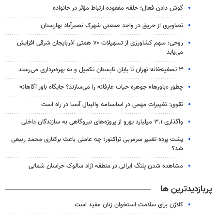
گوش دادن فعال؛ حلقه مفقوده ارتباط مؤثر در خانواده
تصاویری از حریق در واحد صنعتی شهرک نصیرآباد بهارستان
روحی: سهم کشاورزی از تسهیلات ۷۰ همتی آذربایجان شرقی افزایش
می‌یابد
۳ ﺗﺼﻔﻴﻪ‌ﺧﺎﻧﻪ‌ تهران تا پایان تابستان تکمیل و به بهره‌برداری می‌رسند
چطور «باورها» جوهره حیات عارفانه را می‌سازند؟ جایگاه باور آگاهانه
تقوی: تغییرات مهمی در اساسنامه والیبال آسیا در راه است
واگذاری ۳.۱ میلیارد یورو از پروژه‌های نیروگاهی به سازندگان داخلی
پشت پرده تغییر سرمربی تراکتور؛ چه عاملی باعث برکناری محمد ربیعی
شد؟
مشاهده شدن پلنگ ایرانی در منطقه آزاد سالوک خراسان شمالی
پربازدیدترین ها
کلاژن برای سلامت استخوان زنان مفید است