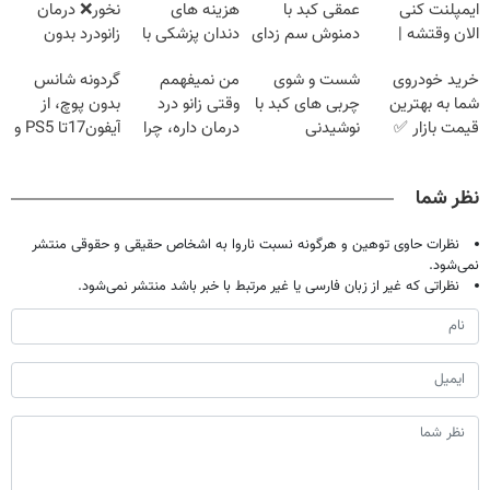
ایمپلنت کنی
عمقی کبد با
هزینه های
نخور❌ درمان
الان وقتشه |
دمنوش سم زدای
دندان پزشکی با
زانودرد بدون
فقط با ۲۵
گیاهی
پک سفید کننده
قرص
خرید خودروی
شست و شوی
من نمیفهمم
گردونه شانس
میلیون تومان!!!
خانگی
شما به بهترین
چربی های کبد با
وقتی زانو درد
بدون پوچ، از
قیمت بازار ✅
نوشیدنی
درمان داره، چرا
آیفون17تا PS5 و
گیاهی(55%تخفیف)
دردش رو داری
طلای دیجیتال و
تحمل میکنی؟❗
دلار🔥
نظر شما
نظرات حاوی توهین و هرگونه نسبت ناروا به اشخاص حقیقی و حقوقی منتشر
نمی‌شود.
نظراتی که غیر از زبان فارسی یا غیر مرتبط با خبر باشد منتشر نمی‌شود.