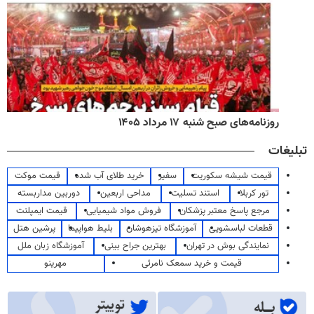
روزنامه‌های صبح شنبه ۱۷ مرداد ۱۴۰۵
تبلیغات
قیمت شیشه سکوریت
سفیر
خرید طلای آب شده
قیمت موکت
تور کربلا
استند تسلیت
مداحی اربعین
دوربین مداربسته
مرجع پاسخ معتبر پزشکان
فروش مواد شیمیایی
قیمت ایمپلنت
قطعات لباسشویی
آموزشگاه تیزهوشان
بلیط هواپیما
پرشین هتل
نمایندگی بوش در تهران
بهترین جراح بینی
آموزشگاه زبان ملل
قیمت و خرید سمعک نامرئی
مهرینو