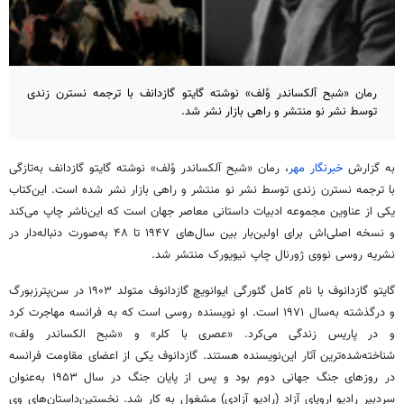
رمان «شبح آلکساندر وُلف» نوشته گایتو گازدانف با ترجمه نسترن زندی
توسط نشر نو منتشر و راهی بازار نشر شد.
به گزارش
خبرنگار مهر
، رمان «شبح آلکساندر وُلف» نوشته گایتو گازدانف به‌تازگی
با ترجمه نسترن زندی توسط نشر نو منتشر و راهی بازار نشر شده است. این‌کتاب
یکی از عناوین مجموعه ادبیات داستانی معاصر جهان است که این‌ناشر چاپ می‌کند
و نسخه ‌اصلی‌اش برای اولین‌بار بین سال‌های ۱۹۴۷ تا ۴۸ به‌صورت دنباله‌دار در
نشریه روسی نووی‌ ژورنال چاپ نیویورک منتشر شد.
گایتو گازدانوف با نام کامل گئورگی ایوانویچ گازدانوف متولد ۱۹۰۳ در سن‌پترزبورگ
و درگذشته به‌سال ۱۹۷۱ است. او نویسنده روسی است که به فرانسه مهاجرت کرد
و در پاریس زندگی می‌کرد. «عصری با کلر» و «شبح الکساندر ولف»
شناخته‌شده‌ترین آثار این‌نویسنده هستند. گازدانوف یکی از اعضای مقاومت فرانسه
در روزهای جنگ جهانی دوم بود و پس از پایان جنگ در سال ۱۹۵۳ به‌عنوان
سردبیر رادیو اروپای آزاد (رادیو آزادی) مشغول به کار شد. نخستین‌داستان‌های وی