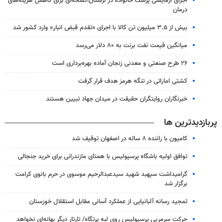
اجرای آزمایشی پزشک خانواده در لرستان؛نسخه‌ای برای کاهش هزینه‌های
درمان
بیش از ۳.۵ میلیون تن کالا با اجرای «تقدم قبض انبار» وارد کشور شد
میانگین قیمت نفت برنت به ۸۰ دلار می‌رسد
۲۶ طرح صنعتی و معدنی زنجان آماده بهره‌برداری است
کشتی اماراتی در تنگه هرمز هدف قرار گرفت
خبرنگاران روایتگران حقیقت در میدان جهاد تبیین هستند
پربازدیدترین ها
کامیون با راننده ۸ ساله در اصفهان توقیف شد
توافق اولیه باشگاه پرسپولیس با همتای مازندرانی برای خرید جنجالی
گرامیداشت سپهبد شهید سیدعبدالرحیم موسوی در حرم بانوی کرامت
برگزار شد
تمجید رسانه آلبانیایی از عملکرد آسانی مقابل استقلال خوزستان
حرکت سرمربی پرسپولیس روی لبه پرتگاه/ تارتار دیگر بهانه‌ای نخواهد