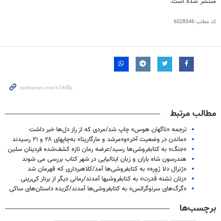
منتشر شده است.
کد مطلب
6028546
مطالب مرتبط
ترجمه «ناگهان هوس» چاپ شد/مردی که از راز دل‌ها خبر داشت
«ماندن در وضعیت آخر»و«مرشد و مارگاریتا» به‌چاپهای ۲۸ و ۲۱ رسیدند
«جنگ» به کتابفروشی‌ها رسید/عرضه رمان‌ تازه کشف‌شده فردینان سلین
هندرسون شاه باران و زبان ایتالیایی در شهر کتاب بررسی می شوند
«ژنرال دلا رُوِره» به کتابفروشی‌ها آمد/کلاهبرداری که قهرمان شد
«زنان تشنه قدرت» به کتابفروشیها آمدند/رمانی دیگر از برنار کی‌رینی
«گرگ‌های سرنوگراتس» به کتابفروشی‌ها آمدند/گزیده داستان‌های ساکی
برچسب‌ها