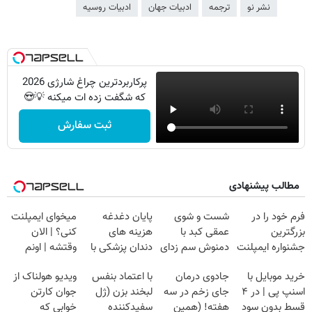
نشر نو
ترجمه
ادبیات جهان
ادبیات روسیه
پرکاربردترین چراغ شارژی 2026
که شگفت زده ات میکنه 💡😍
ثبت سفارش
مطالب پیشنهادی
فرم خود را در
شست و شوی
پایان دغدغه
میخوای ایمپلنت
بزرگترین
عمقی کبد با
هزینه های
کنی؟ | الان
جشنواره ایمپلنت
دمنوش سم زدای
دندان پزشکی با
وقتشه | اونم
تهران پر کنید ! |
گیاهی
پک سفید کننده
فقط با ۲۵
خرید موبایل با
جادوی درمان
با اعتماد بنفس
ویدیو هولناک از
فقط ۲۵ میلیون
خانگی
میلیون تومان!!!
اسنپ پی | در ۴
جای زخم در سه
لبخند بزن (ژل
جوان کارتن
قسط بدون سود
هفته! (همین
سفیدکننده
خوابی که