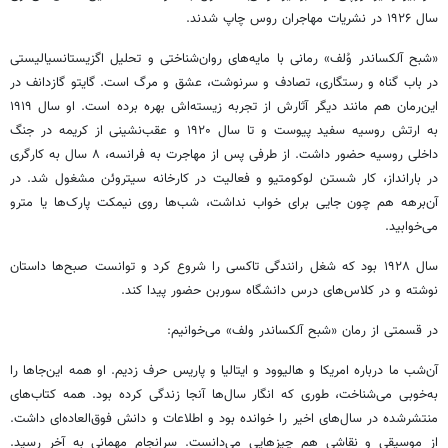
سال ۱۹۲۶ در نشریات مهاجران روس چاپ شدند.
«شبح آلکساندر وُلف» رمانی با مایه‌های روان‌شناختی و تحلیل اگزیستانسیالیستی
در باب گناه و رستگاری، تصادف و سرنوشت، عشق و مرگ است. گایتو گازدانف در
این‌رمان هم مانند دیگر آثارش از تجربه زیسته‌اش بهره برده است. او سال ۱۹۱۹
به ارتش روسیه سفید پیوست و تا سال ۱۹۲۰ و عقب‌نشینی از کریمه در جنگ
داخلی روسیه حضور داشت. از طرفی پس از مهاجرت به فرانسه، ۸ سال به کارگری
در بارانداز، کار شستن لوکومتیو و فعالیت در کارخانه سیتروئن مشغول شد. در
آن‌برهه هم چون جایی برای خواب نداشت، شب‌ها روی نیمکت پارک‌ها یا مترو
می‌خوابید.
سال ۱۹۲۸ بود که شغل رانندگی تاکسی را شروع کرد و توانست صبح‌ها داستان
نوشته و در کلاس‌های درس دانشگاه سوربن حضور پیدا کند.
در قسمتی از رمان «شبح آلکساندر ولف» می‌خوانیم:
آن‌شب ما درباره امریکا و هالیوود و ایتالیا و پاریس حرف زدیم. او همه این‌جاها را
به‌خوبی می‌شناخت، طوری که انگار سال‌ها آنجا زندگی کرده بود. همه کتاب‌های
منتشرشده در سال‌های اخیر را خوانده بود و اطلاعات و دانش فوق‌العاده‌ای داشت.
از موسیقی و نقاشی هم چیزهایی می‌دانست. سرانجام مهمانی به آخر رسید.