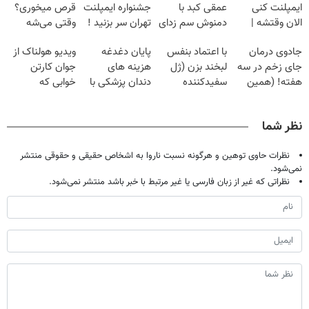
ایمپلنت کنی
عمقی کبد با
جشنواره ایمپلنت
قرص میخوری؟
الان وقتشه |
دمنوش سم زدای
تهران سر بزنید !
وقتی می‌شه
فقط با ۲۵
گیاهی
| فقط ۲۵
بدون عمل
جادوی درمان
با اعتماد بنفس
پایان دغدغه
ویدیو هولناک از
میلیون تومان!!!
میلیون !
درمانش کرد؟؟؟؟
جای زخم در سه
لبخند بزن (ژل
هزینه های
جوان کارتن
هفته! (همین
سفیدکننده
دندان پزشکی با
خوابی که
حالا رایگان
دندان40%تخفیف)
پک سفید کننده
میلیاردر شد.
صحبت کنید)
خانگی
آموزش رایگان
نظر شما
نظرات حاوی توهین و هرگونه نسبت ناروا به اشخاص حقیقی و حقوقی منتشر
نمی‌شود.
نظراتی که غیر از زبان فارسی یا غیر مرتبط با خبر باشد منتشر نمی‌شود.