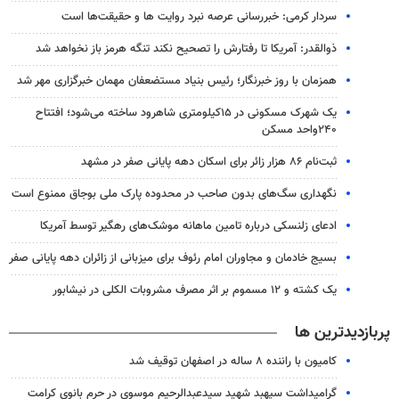
سردار کرمی: خبررسانی عرصه نبرد روایت ها و حقیقت‌ها است
ذوالقدر: آمریکا تا رفتارش را تصحیح نکند تنگه هرمز باز نخواهد شد
همزمان با روز خبرنگار؛ رئیس بنیاد مستضعفان مهمان خبرگزاری مهر شد
یک شهرک مسکونی در ۱۵کیلومتری شاهرود ساخته می‌شود؛ افتتاح
۲۴۰واحد مسکن
ثبت‌نام ۸۶ هزار زائر برای اسکان دهه پایانی صفر در مشهد
نگهداری سگ‌های بدون صاحب در محدوده پارک ملی بوجاق ممنوع است
ادعای زلنسکی درباره تامین ماهانه موشک‌های رهگیر توسط آمریکا
بسیج خادمان و مجاوران امام رئوف برای میزبانی از زائران دهه پایانی صفر
یک کشته و ۱۲ مسموم بر اثر مصرف مشروبات الکلی در نیشابور
پربازدیدترین ها
کامیون با راننده ۸ ساله در اصفهان توقیف شد
گرامیداشت سپهبد شهید سیدعبدالرحیم موسوی در حرم بانوی کرامت