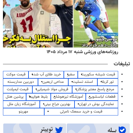
روزنامه‌های ورزشی یکشنبه ۱۸ مرداد ۱۴۰۵
تبلیغات
قیمت شیشه سکوریت
سفیر
خرید طلای آب شده
قیمت موکت
تور کربلا
استند تسلیت
مداحی اربعین
دوربین مداربسته
مرجع پاسخ معتبر پزشکان
فروش مواد شیمیایی
قیمت ایمپلنت
قطعات لباسشویی
آموزشگاه تیزهوشان
بلیط هواپیما
پرشین هتل
نمایندگی بوش در تهران
بهترین جراح بینی
آموزشگاه زبان ملل
قیمت و خرید سمعک نامرئی
مهرینو