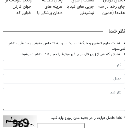
جادوی درمان
شست و شوی
پایان دغدغه
ویدیو هولناک از
میلیون تومان!!!
جای زخم در سه
چربی های کبد با
هزینه های
جوان کارتن
هفته! (همین
نوشیدنی
دندان پزشکی با
خوابی که
حالا رایگان
گیاهی(55%تخفیف)
پک سفید کننده
میلیاردر شد.
صحبت کنید)
خانگی
آموزش رایگان
نظر شما
نظرات حاوی توهین و هرگونه نسبت ناروا به اشخاص حقیقی و حقوقی منتشر
نمی‌شود.
نظراتی که غیر از زبان فارسی یا غیر مرتبط با خبر باشد منتشر نمی‌شود.
*
لطفا حاصل عبارت را در جعبه متن روبرو وارد کنید