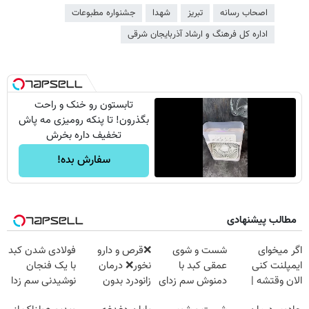
اصحاب رسانه
تبریز
شهدا
جشنواره مطبوعات
اداره کل فرهنگ و ارشاد آذربایجان شرقی
تابستون رو خنک و راحت
بگذرون! تا پنکه رومیزی مه پاش
تخفیف داره بخرش
سفارش بده!
مطالب پیشنهادی
اگر میخوای
شست و شوی
❌قرص‌ و دارو
فولادی شدن کبد
ایمپلنت کنی
عمقی کبد با
نخور❌ درمان
با یک فنجان
الان وقتشه |
دمنوش سم زدای
زانودرد بدون
نوشیدنی سم زدا
فقط با ۲۵
گیاهی
قرص