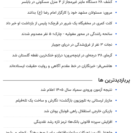
کشف ۲۸ دستگاه ماینر غیرمجاز از ۴ منزل مسکونی در بابلسر
مروی: مسئولان مشهد خود را کارگزار امام رضا (ع) بدانند
کلت کمری در مخفیگاه یک شرور در قرچک؛ پلیس از بازداشت او خبر داد
سانحه رانندگی در محور مغوئیه - چارک؛ ۵ نفر مصدوم شدند
نجات ۳ نفر از غرق‌شدگی در دریای جویبار
گرمای ۳۸ درجه‌ای در اینچه‌برون؛ درازنو خنک‌ترین نقطه گلستان شد
هاشمی‌فر​​​​​​​: خبرنگاران در خط مقدم آگاهی و روایت حقیقت ایستاده‌اند
پربازدیدترین ها
نتیجه آزمون ورودی سمپاد سال ۱۴۰۵ اعلام شد
مازیار لرستانی به تلویزیون بازگشت؛ نگارش و ساخت یک تله‌فیلم
بازیکن خارجی استقلال راهی فوتبال یونان شد
افزایش سپرده قانونی بانک‌ها؛ ترمز تازه رشد نقدینگی
حاج‌علی‌اکبری: تحرکات سازمان‌یافته‌ای برای ترویج برهنگی انجام می‌شود