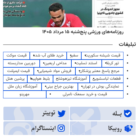
روزنامه‌های ورزشی پنج‌شنبه ۱۵ مرداد ۱۴۰۵
تبلیغات
قیمت شیشه سکوریت
سفیر
خرید طلای آب شده
قیمت موکت
تور کربلا
استند تسلیت
مداحی اربعین
دوربین مداربسته
مرجع پاسخ معتبر پزشکان
فروش مواد شیمیایی
قیمت ایمپلنت
قطعات لباسشویی
آموزشگاه تیزهوشان
بلیط هواپیما
پرشین هتل
نمایندگی بوش در تهران
بهترین جراح بینی
آموزشگاه زبان ملل
قیمت و خرید سمعک نامرئی
مهرینو