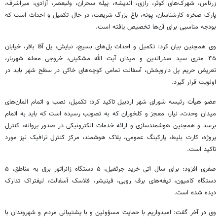
زرناس، شهرک‌های کوثر، رازی، اندیشه، پیله سحران، ولیعصر، آزادی، میراشرف،
پارک صخره کارشناسان، پونه، باغ بزرگ شریعت، در حال تکمیل و احداث است که
بودجه مناسبی برای آن‌ها تخصیص یافته است.
وی همچنین بیان کرد: تکمیل و احداث پل‌های بسیج، نیایش، پل آقا باقر، خیابان
۴۵ متری سید صدرالدین و میدان آیت الله مشکینی، خروجی محله شهریار،
تعریض حریم پل داروپخش، آسفالت تمامی کوچه‌های خاکی در سطح شهر باید در
اولویت قرار گیرد.
عضو هیأت رئیسه شورای شهر اردبیل تاکید کرد: تکمیل، نصب و اتمام المان‌های
میدان وحدت، نیار، معجز و کلخوران که به تصویب رسیده است که باید به اتمام
برسد و همچنین هوشمندسازی و ارائه خدمات الکترونیکی در صدور پروانه، کنترل
پروژه، کارت بلیط، پارکینگ عمومی، پلاک هوشمند، مرکز کنترل ترافیک نیز مورد
تاکید است.
صفری افزود: برای سال آتی خرید جرثقیل، ۵ دستگاه ژانراتور برق به مناطق، ۵
دستگاه کامیون، تیغه‌های برف روبی، فینیشر، فلاسک آسفالت، لیفتراک تدارک
دیده شده است.
وی در آخر گفت: امیدواریم با حمایت مسؤولین و با پشتیبانی مردم و شهروندان با