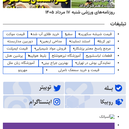
روزنامه‌های ورزشی شنبه ۱۷ مرداد ۱۴۰۵
تبلیغات
قیمت شیشه سکوریت
سفیر
خرید طلای آب شده
قیمت موکت
تور کربلا
استند تسلیت
مداحی اربعین
دوربین مداربسته
مرجع پاسخ معتبر پزشکان
فروش مواد شیمیایی
قیمت ایمپلنت
قطعات لباسشویی
آموزشگاه تیزهوشان
بلیط هواپیما
پرشین هتل
نمایندگی بوش در تهران
بهترین جراح بینی
آموزشگاه زبان ملل
قیمت و خرید سمعک نامرئی
مهرینو