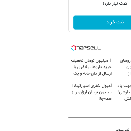
کمک نیاز داره!
ثبت خرید
روهای
1 میلیون تومان تخفیف
میلیون
خرید داروهای لاغری با
ز
ارسال از داروخانه و پک
یخ!
بهت یاد
آمپول لاغری اسپارتینا، ا
دارشی!
میلیون تومان ارزان‌تر از
انش
همه‌جا!
نمی‌شود.