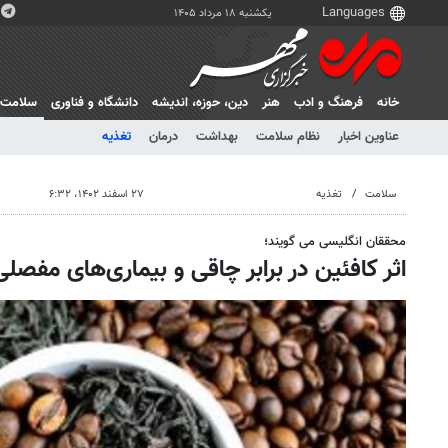
یکشنبه ۱۸ مرداد ۱۴۰۵
خانه
فرهنگ و ادب
هنر
دين، حوزه، انديشه
دانشگاه و فناوری
سلامت
عناوین اخبار
نظام سلامت
بهداشت
درمان
تغذیه
سلامت
تغذیه
۲۷ اسفند ۱۴۰۲، ۶:۳۲
محققان انگلیسی می گویند؛
اثر کافئین در برابر چاقی و بیماری‌های مفصلی