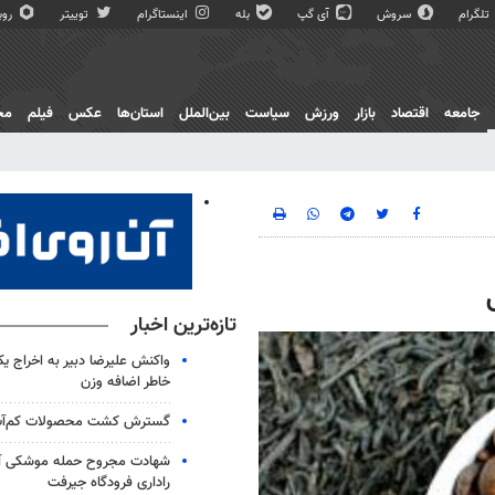
تلگرام
سروش
آی گپ
بله
اینستاگرام
توییتر
روبی
جامعه
اقتصاد
بازار
ورزش
سیاست
بین‌الملل
استان‌ها
عکس
فیلم
مج
تازه‌ترین اخبار
واکنش علیرضا دبیر به اخراج ی
خاطر اضافه وزن
گسترش کشت محصولات کم‌آب‌ب
شهادت مجروح حمله موشکی آم
راداری فرودگاه جیرفت