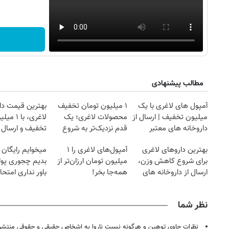
مطالب پیشنهادی
آمپول های لاغری با یک
۱ میلیون تومان تخفیف
بهترین قیمت دا
میلیون تخفیف | ارسال از
محصولات لاغری؛ یک
لاغری، با ۱ 
داروخانه های معتبر
قدم نزدیک‌تر به شروع
تخفیف و ارسال ا
کاهش وزن
داروخانه‌
بهترین داروهای لاغری
آمپول‌های لاغری را ۱
میخوایم رایگان 
برای شروع کاهش وزن،
میلیون تومان ارزان‌تر از
بدیم چجوری پول
ارسال از داروخانه های
همه‌جا بخر!
باور نداری امتح
نزدیکت!
مجانیه
نظر شما
نظرات حاوی توهین و هرگونه نسبت ناروا به اشخاص حقیقی و حقوقی منتشر 