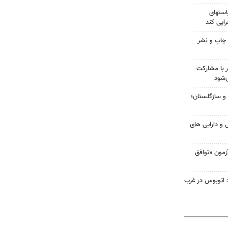
استهای
رایی کند
ن چاپ و نشر
 با مشارکت
‌شود
و سازگلستان؛
و دارایی های
مون «توافق
 برخورد اتوبوس در غرب