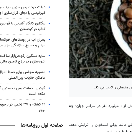
دولت درخصوص بنزین باید سی
غیرقیمتی را بجای گران‌سازی اج
برگزاری کارگاه آشنایی با قوانی
کتاب در کردستان
بحران آب در روستاهای خوانسار
مردم و بسیج سازندگی مهار می
سایه سنگین رکودبربازار ساخت 
انبوه‌سازان در برزخ تامین مالی
مصوبه مجلس برای ضبط اموال 
عاملان جنایات بین‌المللی
ی مفصلی را تایید می کند.
گاردین: حملات یمن نخستین آز
مکه» است
۲۱ کشته و ۳۷ زخمی در
نیوز، بر اساس آخرین تحقیقات، بیش از ۱ میلیارد نفر در سراسر جهان- چه
نیجر
صفحه اول روزنامه‌ها
لی مانند پوکی استخوان را افزایش دهد.
 پا وارد می‌شود.