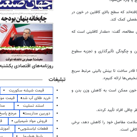
یافته‌اند که سطح بالای کافئین در خون در
مفصلی کمک کند.
ن مطالعه، گفت: «مقدار کافئینی است که
ین و چگونگی تأثیرگذاری و تجزیه سطوح
ه‌های ورزشی یکشنبه ۱۸ مرداد ۱۴۰۵
روزنامه‌های اقتصادی یکشنبه ۱۸ مرداد ۴۰۵
ا قادر ساخت تا بینش بالینی مرتبط سریع
خیص‌ها ارائه کنیم».
تبلیغات
قیمت شیشه سکوریت
دش خون ممکن است به کاهش وزن بدن و
خرید طلای آب شده
قیمت مو
استند تسلیت
مدا
 چاقی افراد تأیید کردند.
دوربین مداربسته
مرجع پاسخ 
فروش مواد شیمیایی
قی
یا سلامت مفاصل خود را کاهش دهد، برخی
قطعات لباسشویی
آموزشگ
بلیط هواپیما
پر