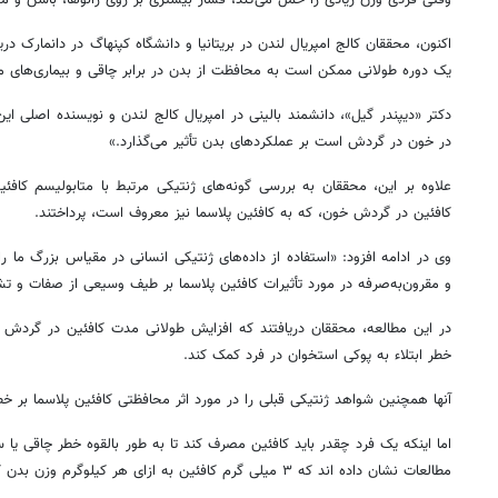
اکنون، محققان کالج امپریال لندن در بریتانیا و دانشگاه کپنهاگ در دانمارک در
یک دوره طولانی ممکن است به محافظت از بدن در برابر چاقی و بیماری‌های 
دکتر «
دیپندر
گیل»، دانشمند بالینی در امپریال کالج لندن و نویسنده اصلی ای
در خون در گردش است بر عملکردهای بدن تأثیر می‌گذارد.»
علاوه بر این، محققان به بررسی گونه‌های ژنتیکی مرتبط با متابولیسم کافئ
کافئین در گردش خون، که به کافئین پلاسما نیز معروف است، پرداختند.
روزنامه‌های ورزشی شنبه ۱۷ مرداد ۱۴۰۵
روزنام
وی در ادامه افزود: «استفاده از داده‌های ژنتیکی انسانی در مقیاس بزرگ ما ر
و مقرون‌به‌صرفه در مورد تأثیرات کافئین پلاسما بر طیف وسیعی از صفات و تش
در این مطالعه، محققان دریافتند که افزایش طولانی مدت کافئین در گر
خطر ابتلاء به پوکی استخوان در فرد کمک کند.
آنها همچنین شواهد ژنتیکی قبلی را در مورد اثر محافظتی کافئین پلاسما بر خطر
اما اینکه یک فرد چقدر باید کافئین مصرف کند تا به طور بالقوه خطر چاقی 
مطالعات نشان داده
اند
که ۳ میلی گرم کافئین به ازای هر کیلوگرم وزن بدن کافی است.