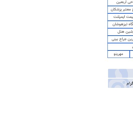
حی اربعین
معتبر پزشکان
مت ایمپلنت
اه تیزهوشان
شین هتل
رین جراح بینی
مهرینو