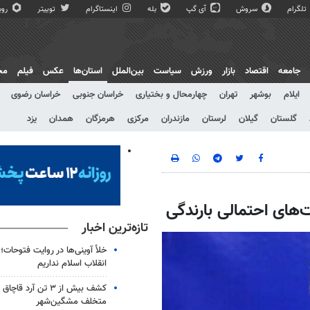
تلگرام
سروش
آی گپ
بله
اینستاگرام
توییتر
روبی
جامعه
اقتصاد
بازار
ورزش
سیاست
بین‌الملل
استان‌ها
عکس
فیلم
مج
ایلام
بوشهر
تهران
چهارمحال و بختیاری
خراسان جنوبی
خراسان رضوی
گلستان
گیلان
لرستان
مازندران
مرکزی
هرمزگان
همدان
یزد
‌های احتمالی بارندگی
تازه‌ترین اخبار
خلأ آوینی‌ها در روایت فتوحات؛ ر
انقلاب اسلام نداریم
کشف بیش از ۳ تن آرد ق
متخلف مشگین‌شهر