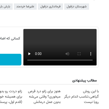
شهرستان دزفول
فرمانداری دزفول
علیرضا خردمند
بارش بار
کسانی که اضافه
مطالب پیشنهادی
با این روش
هنوز برای زانو درد قرص
زانو دردت رو ب
گیاهی،تناسب اندام دیگر
میخوری؟ وقتی می‌شه
برای همیشه خو
رویا نیست
بدون عمل درمانش
(قدم اول، پرسش‌
کرد؟؟؟؟