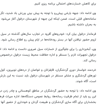
برای کاهش خسارت‌های احتمالی برنامه
ریزی
کنیم.
وی ادامه داد: جبهه بارشی پیش‌رو با توجه به پیش بینی ورزش باد شدید، تگرگ
سامانه‌های قبلی است، ضمن اینکه این جبهه از شهرستان دزفول آغاز می‌شود از 
به بحران داشته باشیم.
فرماندار دزفول بیان کرد: خودروهای
آفرود
در تجارب سال‌های گذشته در سیل گر
لزوم حضور نیافتن آنها در بستر رودخانه‌ها در ایام پیش رو اطلاع رسانی شود.
وی، آبخیزداری را برای جلوگیری از خسارات سیل ضروری دانست و ادامه داد: اد
دزفول تجهیزات لازم را مستقر و اداره حفاظت محیط زیست دزفول
درخصوص
رسانی کند.
خردمند خواستار دوری گردشگران، قایقرانان و غواصان از دره‌های
توبیرون
،
کول
تورهای گردشگری و عشایر مستقر در شهرستان دزفول باید نسبت به این بارش‌ه
است، آگاه شوند.
وی ادامه داد: با توجه به حضور گردشگران در مناطق کوهستانی و چادر زدن در
این رو باید از تمام ظرفیت رسانه‌ها، روابط عمومی دستگاه‌ها، اداره میراث 
بخشداران برای آگاه سازی گردشگران و طبیعت گردان و خودداری از حضور آنها د