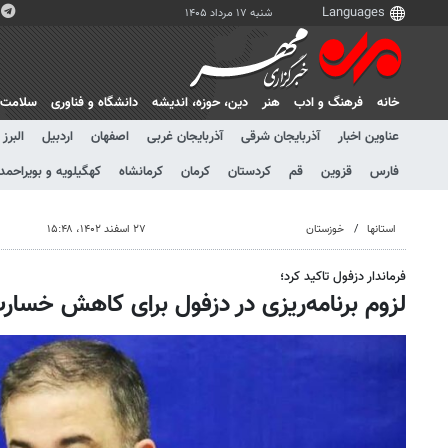
شنبه ۱۷ مرداد ۱۴۰۵
خانه
فرهنگ و ادب
هنر
دين، حوزه، انديشه
دانشگاه و فناوری
سلامت
عناوین اخبار
آذربایجان شرقی
آذربایجان غربی
اصفهان
اردبیل
البرز
فارس
قزوین
قم
کردستان
کرمان
کرمانشاه
کهگیلویه و بویراحمد
استانها
خوزستان
۲۷ اسفند ۱۴۰۲، ۱۵:۴۸
فرماندار دزفول تاکید کرد؛
لزوم برنامه‌ریزی در دزفول برای کاهش خسارت