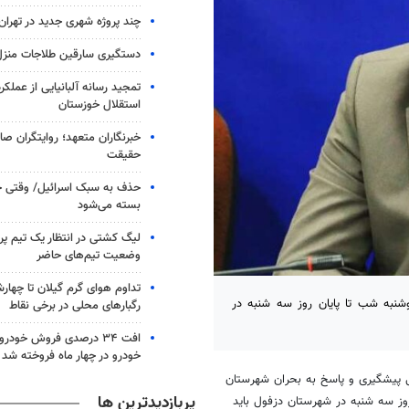
چند پروژه شهری جدید در تهران
دستگیری سارقین طلاجات منزل 
تمجید رسانه آلبانیایی از عملکر
استقلال خوزستان
خبرنگاران متعهد؛ روایتگران ص
حقیقت
حذف به سبک اسرائیل/ وقتی ح
بسته می‌شود
لیگ کشتی در انتظار یک تیم پرط
وضعیت تیم‌های حاضر
تداوم هوای گرم گیلان تا چهارش
وشنبه شب تا پایان روز سه شنبه در
رگبارهای محلی در برخی نقاط
خودرو در چهار ماه فروخته شد
 پیشگیری و پاسخ به بحران شهرستان
پربازدیدترین ها
روز سه شنبه در شهرستان دزفول باید