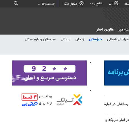
نتایج زنده
کا
ایتا
جداول لیگ
له مهر
عناوین اخبار
خراسان شمالی
خوزستان
زنجان
سمنان
سیستان و بلوچستان
سانه‌ای در قواره
اچاق در انبار متروکه و