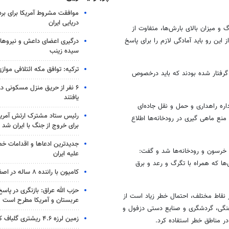
موافقت مشروط آمریکا برای بر
دریایی ایران
 و میزان بالای بارش‌ها، متفاوت از
این رو باید آمادگی لازم را برای پاسخ
درگیری اعضای داعش و نیروهای
سیده زینب
ترکیه: توافق مکه ائتلافی موازی
فتار شده بودند که باید
درخصوص
۶ نفر از حریق منزل مسکونی 
یافتند
اره راهداری و حمل و نقل جاده‌ای
رئیس ستاد مشترک ارتش آمریکا
منع ماهی
گیری
در رودخانه‌ها اطلاع
برای خروج از جنگ با ایران شد
جدیدترین ادعاها و اقدامات خ
خرسون
و رودخانه‌ها شد و گفت:
علیه ایران
ا که همراه با تگرگ و رعد و برق
کامیون با راننده ۸ ساله در اصفهان توقیف شد
حزب الله عراق: بازنگری در پاسخ
 نقاط مختلف، احتمال خطر زیاد است از
عربستان و آمریکا مطرح است
فرهنگی، گردشگری و صنایع دستی دزفول و
زمین لرزه ۴.۶ ریشتری گلباف کرمان را لرزاند
ر مناطق خطر استفاده کرد.