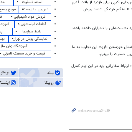
استند تسلیت
مدا
داری اکیپی برای بازدید از بافت قدیم
د تا هنگام بارندگی شاهد ریزش
دوربین مداربسته
مرجع پاسخ 
فروش مواد شیمیایی
قی
قطعات لباسشویی
آموزشگ
ید نشست‌هایی با دهیاران داشته باشند
بلیط هواپیما
پر
نمایندگی بوش در تهران
بهت
آموزشگاه زبان ملل
 سیل آسای سال‌های ۱۳۹۵ و ۱۳۹۸ در دزفول و شمال خوزستان افزود: این تجارب به ما
قیمت و خرید سمعک نامرئی
رین خسارت را ببینیم.
د و گفت: ارتباط مخابراتی باید در این ایام کنترل