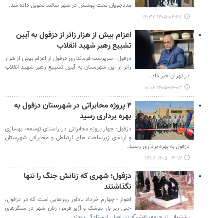
مددجویان تحت پوشش در شهر سالند تحویل داده شد.
۱۴۰۵-۰۴-۲۷ ۱۴:۳۲
اعزام بیش از هزار زائر از دزفول به آیین
تشییع رهبر شهید انقلاب
دزفول - سرپرست فرمانداری دزفول از اعزام بیش از هزار
زائر از این شهرستان به آیین تشییع رهبر شهید انقلاب
در تهران خبر داد.
۱۴۰۵-۰۴-۰۳ ۰۱:۱۴
۴ پروژه مخابراتی در شهرستان دزفول به
بهره برداری رسید
دزفول- چهار پروژه مخابراتی در راستای توسعه، بهسازی
و ارتقای زیرساخت های ارتباطی و مخابراتی شهرستان
دزفول به بهره برداری رسید.
۱۴۰۵-۰۳-۱۲ ۱۴:۰۱
دزفول؛ شهری که زنانش جنگ را تنها
نگذاشتند
اهواز - چهارم خرداد یادآور روزهایی است که در دزفول،
حتی زیر بار موشک و آژیر قرمز، زنان شهر در سنگرهای
پشتیبانی از جبهه، نقش‌آفرین اصلی ایستادگی بودند.