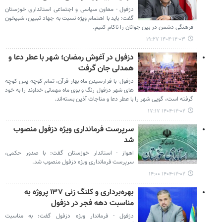
دزفول - معاون سیاسی و اجتماعی استانداری خوزستان
گفت: باید با اهتمام ویژه نسبت به جهاد تبیین، شبیخون
فرهنگی دشمن در بین جوانان را ناکام کنیم‌.
۱۴۰۴-۱۲-۰۳ ۱۹:۲۷
دزفول در آغوش رمضان؛ شهر با عطر دعا و
همدلی جان گرفت
دزفول- با فرارسیدن ماه بهار قرآن، تمام کوچه پس کوچه
های شهر دزفول رنگ و بوی ماه مهمانی خداوند را به خود
گرفته است، گویی شهر را با عطر دعا و مناجات آذین بسته‌اند.
۱۴۰۴-۱۲-۰۲ ۱۷:۱۷
سرپرست فرمانداری ویژه دزفول منصوب
شد
اهواز - استاندار خوزستان گفت: با صدور حکمی،
سرپرست فرمانداری ویژه دزفول منصوب شد.
۱۴۰۴-۱۲-۰۲ ۱۴:۰۰
بهره‌برداری و کلنگ زنی ۱۳۷ پروژه به
مناسبت دهه فجر در دزفول
دزفول - فرماندار ویژه دزفول گفت: به مناسبت