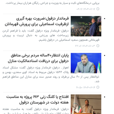
برپایی درمانگاه‌های ثابت و سیار به ویزیت و جراحی رایگان هزاران بیمار پرداخت.
۱۴۰۴-۰۷-۱۶ ۰۹:۱۶
فرماندار دزفول:ضرورت بهره گیری
ازظرفیت اسماعیلی برای پرورش قهرمانان
دزفول- فرماندار ویژه دزفول گفت: باید با فراهم کردن
زیرساخت های ورزشی به دنبال تربیت و پرورش
قهرمانانی همچون سعید اسماعیلی در دزفول باشیم.
۱۴۰۴-۰۷-۰۳ ۲۲:۰۶
پایان انتظار۴۰ساله مردم برخی مناطق
دزفول برای دریافت اسنادمالکیت منازل
اهواز ـ دزفول- فرماندار ویژه دزفول گفت: مشکل اسناد
پلاک ۱۵۴۴ دزفول مربوط به اسناد کوی سعدی، بهمن و
ذوالفقار پس از ۴۰ سال برطرف و روند صدور سند برای منازل این مناطق فراهم
شد.
۱۴۰۴-۰۶-۱۴ ۲۰:۵۰
افتتاح یا کلنگ زنی ۱۹۳ پروژه به مناسبت
هفته دولت در شهرستان دزفول
دزفول- فرماندار ویژه دزفول گفت: به مناسبت هفته
دولت ۱۹۳ پروژه با ارزش بالغ بر ۱۰ هزار میلیارد ریال در