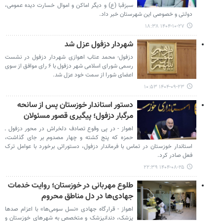
سبزقبا (ع) و دیگر اماکن و اموال خسارت دیده عمومی،
دولتی و خصوصی این شهرستان خبر داد.
۱۴۰۴-۱۰-۲۷ ۱۸:۳۸
شهردار دزفول عزل شد
دزفول- محمد عتاب اهوازی شهردار دزفول در نشست
رسمی شورای اسلامی شهر دزفول با ۶ رای موافق از سوی
اعضای شورا از سمت خود عزل شد.
۱۴۰۴-۰۹-۲۳ ۱۰:۵۳
دستور استاندار خوزستان پس از سانحه
مرگبار دزفول؛ پیگیری قصور مسئولان
اهواز - در پی وقوع تصادف دلخراش در محور دزفول ـ
حمزه که پنج کشته و چهار مصدوم بر جای گذاشت،
استاندار خوزستان در تماس با فرماندار دزفول، دستوراتی برخورد با عوامل ترک
فعل صادر کرد.
۱۴۰۴-۰۸-۲۵ ۲۲:۳۹
طلوع مهربانی در خوزستان؛ روایت خدمات
جهادی‌ها در دل مناطق محروم
اهواز - قرارگاه جهادی «نسل سومی‌ها» با اعزام صدها
پزشک، دندانپزشک و متخصص به شهرهای خوزستان و