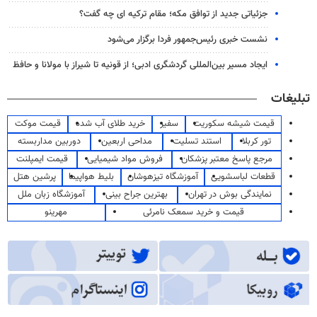
جزئیاتی جدید از توافق مکه؛ مقام ترکیه ای چه گفت؟
نشست خبری رئیس‌جمهور فردا برگزار می‌شود
ایجاد مسیر بین‌المللی گردشگری ادبی؛ از قونیه تا شیراز با مولانا و حافظ
تبلیغات
قیمت شیشه سکوریت
سفیر
خرید طلای آب شده
قیمت موکت
تور کربلا
استند تسلیت
مداحی اربعین
دوربین مداربسته
مرجع پاسخ معتبر پزشکان
فروش مواد شیمیایی
قیمت ایمپلنت
قطعات لباسشویی
آموزشگاه تیزهوشان
بلیط هواپیما
پرشین هتل
نمایندگی بوش در تهران
بهترین جراح بینی
آموزشگاه زبان ملل
قیمت و خرید سمعک نامرئی
مهرینو