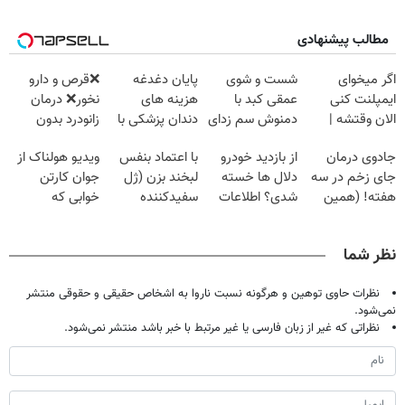
مطالب پیشنهادی
اگر میخوای
شست و شوی
پایان دغدغه
❌قرص‌ و دارو
ایمپلنت کنی
عمقی کبد با
هزینه های
نخور❌ درمان
الان وقتشه |
دمنوش سم زدای
دندان پزشکی با
زانودرد بدون
فقط با ۲۵
گیاهی
پک سفید کننده
قرص
جادوی درمان
از بازدید خودرو
با اعتماد بنفس
ویدیو هولناک از
میلیون تومان!!!
خانگی
جای زخم در سه
دلال ها خسته
لبخند بزن (ژل
جوان کارتن
هفته! (همین
شدی؟ اطلاعات
سفیدکننده
خوابی که
حالا رایگان
ماشینت رو اینجا
دندان40%تخفیف)
میلیاردر شد.
صحبت کنید)
ثبت کن
آموزش رایگان
نظر شما
نظرات حاوی توهین و هرگونه نسبت ناروا به اشخاص حقیقی و حقوقی منتشر
نمی‌شود.
نظراتی که غیر از زبان فارسی یا غیر مرتبط با خبر باشد منتشر نمی‌شود.