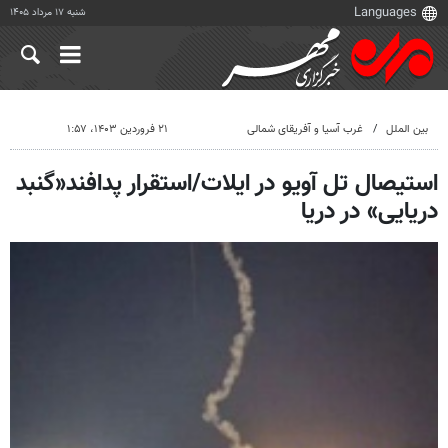
شنبه ۱۷ مرداد ۱۴۰۵
بین الملل
غرب آسیا و آفریقای شمالی
۲۱ فروردین ۱۴۰۳، ۱:۵۷
استیصال تل آویو در ایلات/استقرار پدافند«گنبد
دریایی» در دریا