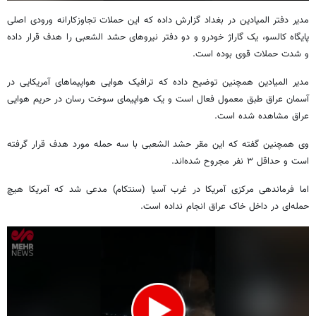
0
seconds
مدیر دفتر المیادین در بغداد گزارش داده که این حملات تجاوزکارانه ورودی اصلی
of
پایگاه
کالسو
، یک گاراژ خودرو و دو دفتر نیروهای
حشد
الشعبی
را هدف قرار داده
15
seconds
و شدت حملات قوی بوده است.
مدیر المیادین همچنین توضیح داده که ترافیک هوایی هواپیماهای آمریکایی در
آسمان عراق طبق معمول فعال است و یک هواپیمای سوخت
رسان
در حریم هوایی
عراق مشاهده شده است.
وی همچنین گفته که این مقر
حشد
الشعبی
با سه حمله مورد هدف قرار گرفته
است و حداقل ۳ نفر مجروح شده‌اند.
اما فرماندهی مرکزی آمریکا در غرب آسیا (
سنتکام
) مدعی شد که آمریکا هیچ
حمله‌ای در داخل خاک عراق انجام نداده است.