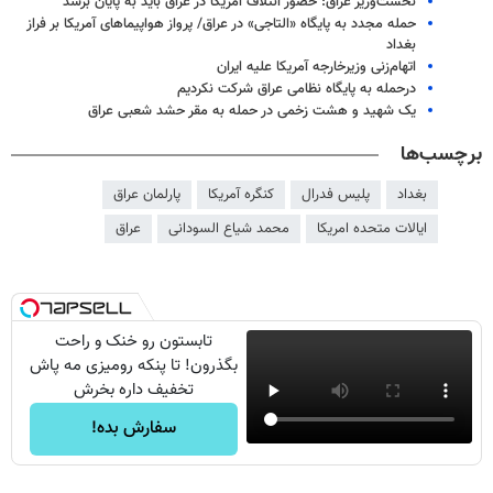
نخست‌وزیر عراق: حضور ائتلاف آمریکا در عراق باید به پایان برسد
حمله مجدد به پایگاه «التاجی» در عراق/ پرواز هواپیماهای آمریکا بر فراز
بغداد
اتهام‌زنی وزیرخارجه آمریکا علیه ایران
درحمله به پایگاه نظامی عراق شرکت نکردیم
یک شهید و هشت زخمی در حمله به مقر حشد شعبی عراق
برچسب‌ها
بغداد
پلیس فدرال
کنگره آمریکا
پارلمان عراق
ایالات متحده امریکا
محمد شیاع السودانی
عراق
تابستون رو خنک و راحت
بگذرون! تا پنکه رومیزی مه پاش
تخفیف داره بخرش
سفارش بده!