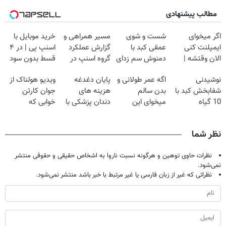
مطالب پیشنهادی
اگر میخوای
شست و شوی
مسیر همراهی و
خرید موبایل با
ایمپلنت کنی
عمقی کبد با
گزارش عملکرد
اسنپ پی | در ۴
الان وقتشه |
دمنوش سم زدای
گروه اسنپ در
قسط بدون سود
فقط با ۲۵
گیاهی
۱۴۰۴
و کارمزد!
نوشیدنی
اگه عمر طولانی و
پایان دغدغه
ویدیو هولناک از
میلیون تومان!!!
شفابخش کبد با
بدن سالم
هزینه های
جوان کارتن
10 گیاه
میخوای این
دندان پزشکی با
خوابی که
موثر(تخفیف تا
نوشیدنی رو با
پک سفید کننده
میلیاردر شد.
امشب)
تخفیف بخر
خانگی
آموزش رایگان
نظر شما
نظرات حاوی توهین و هرگونه نسبت ناروا به اشخاص حقیقی و حقوقی منتشر
نمی‌شود.
نظراتی که غیر از زبان فارسی یا غیر مرتبط با خبر باشد منتشر نمی‌شود.