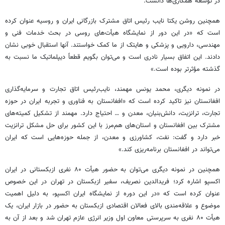
در توسعه همکاری‌ها دانست.
همچنین روشن یکتا نایب رئیس اتاق مشترک بازرگانی ایران و روسیه عنوان کرده
است که «در این دور از نمایشگاه هیأت‌های روسی در بحث خدمات فنی و
مهندسی، دارویی و پزشکی و هایتک از ما کمک خواستند. آنها استقبال خوبی نشان
دادند. این اتفاق بسیار نادری است و می‌توان بگویم قطعاً دیپلماتیک ما نسبت به
گذشته مؤثرتر بوده است.»
در نمونه دیگری، محمد یونس مهمند، نایب‌رئیس اتاق تجارت و سرمایه‌گذاری
افغانستان نیز تاکید کرده است که «افغانستان به فناوری و تجربه ایران در حوزه
تجارت، ترانزیت، دانش‌بنیان، معدن و … احتیاج دارد. مهمند از تشکیل کمیته‌های
مشترک بین افغانستان و استان‌های هم‌مرز با این کشور برای حل مشکل ترانزیت
خبر دارد و گفت: نفت، کشاورزی و معدن، از جمله حوزه‌هایی است که ایران
می‌تواند در افغانستان برنامه‌ریزی کند.»
همچنین در نمونه دیگری می‌توان به حضور هیأت ۸۰ نفری ازبکستانی در ایران
اکسپو اشاره کرد؛ فریدالدین نصریف، سفیر ازبکستان در تهران در این خصوص
عنوان کرده است که «در این دوره از نمایشگاه ایران اکسپو، به دلیل اهمیت
موضوع و علاقه‌مندی بالای فعالان اقتصادی ازبکستان به حضور در بازار ایران، یک
هیأت ۸۰ نفری به سرپرستی معاون اول وزیر انرژی عازم تهران شد و بعد از آن به