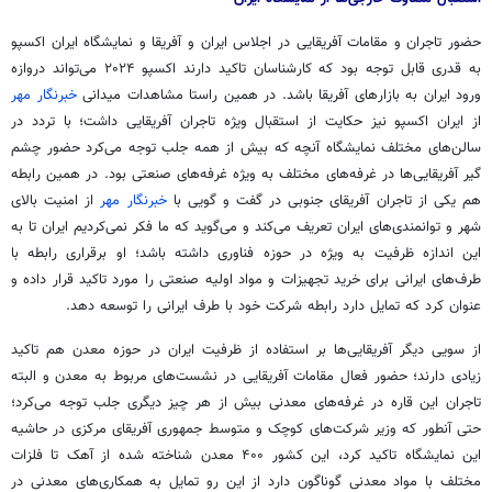
حضور تاجران و مقامات آفریقایی در اجلاس ایران و آفریقا و نمایشگاه ایران اکسپو
به قدری قابل توجه بود که کارشناسان تاکید دارند اکسپو ۲۰۲۴ می‌تواند دروازه
ورود ایران به بازارهای آفریقا باشد. در همین راستا مشاهدات میدانی
خبرنگار مهر
از ایران اکسپو نیز حکایت از استقبال ویژه تاجران آفریقایی داشت؛ با تردد در
سالن‌های مختلف نمایشگاه آنچه که بیش از همه جلب توجه می‌کرد حضور چشم
گیر آفریقایی‌ها در غرفه‌های مختلف به ویژه غرفه‌های صنعتی بود. در همین رابطه
هم یکی از تاجران آفریقای جنوبی در گفت و گویی با
خبرنگار مهر
از امنیت بالای
شهر و توانمندی‌های ایران تعریف می‌کند و می‌گوید که ما فکر نمی‌کردیم ایران تا به
این اندازه ظرفیت به ویژه در حوزه فناوری داشته باشد؛ او
برقراری
رابطه با
طرف‌های ایرانی برای خرید تجهیزات و مواد اولیه صنعتی را مورد تاکید قرار داده و
عنوان کرد که تمایل دارد رابطه شرکت خود با طرف ایرانی را توسعه دهد.
از سویی دیگر آفریقایی‌ها بر استفاده از ظرفیت ایران در حوزه معدن هم تاکید
زیادی دارند؛ حضور فعال مقامات آفریقایی در نشست‌های مربوط به معدن و البته
تاجران این قاره در غرفه‌های معدنی بیش از هر چیز دیگری جلب توجه می‌کرد؛
حتی آنطور که وزیر شرکت‌های کوچک و متوسط جمهوری آفریقای مرکزی در حاشیه
این نمایشگاه تاکید کرد، این کشور ۴۰۰ معدن شناخته شده از آهک تا فلزات
مختلف با مواد معدنی گوناگون دارد از این رو تمایل به همکاری‌های معدنی در