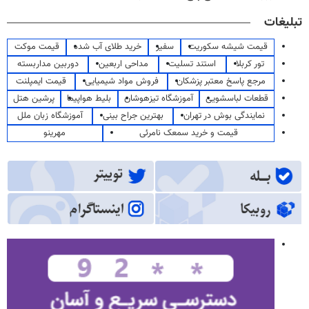
تبلیغات
قیمت شیشه سکوریت
سفیر
خرید طلای آب شده
قیمت موکت
تور کربلا
استند تسلیت
مداحی اربعین
دوربین مداربسته
مرجع پاسخ معتبر پزشکان
فروش مواد شیمیایی
قیمت ایمپلنت
قطعات لباسشویی
آموزشگاه تیزهوشان
بلیط هواپیما
پرشین هتل
نمایندگی بوش در تهران
بهترین جراح بینی
آموزشگاه زبان ملل
قیمت و خرید سمعک نامرئی
مهرینو