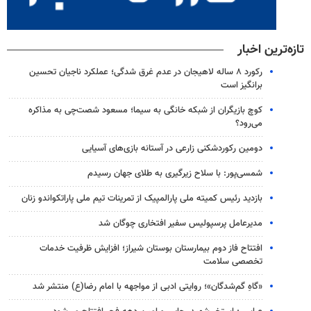
تازه‌ترین اخبار
رکورد ۸ ساله لاهیجان در عدم غرق شدگی؛ عملکرد ناجیان تحسین
برانگیز است
کوچ بازیگران از شبکه خانگی به سیما؛ مسعود شصت‌چی به مذاکره
می‌رود؟
دومین رکوردشکنی زارعی در آستانه بازی‌های آسیایی
شمسی‌پور: با سلاح زیرگیری به طلای جهان رسیدم
بازدید رئیس کمیته ملی پارالمپیک از تمرینات تیم ملی پاراتکواندو زنان
مدیرعامل پرسپولیس سفیر افتخاری چوگان شد
افتتاح فاز دوم بیمارستان بوستان شیراز؛ افزایش ظرفیت خدمات
تخصصی سلامت
«گاهِ گم‌شدگان»؛ روایتی ادبی از مواجهه با امام رضا(ع) منتشر شد