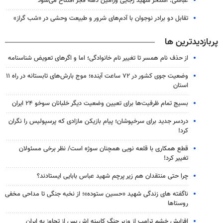
عباسی: استخر شهید رجایی ورامین دهه فجر افتتاح می‌شود
تقابل دو برادر نوجوان با آدم‌های شرور و طبیعت وحشی در «شب گراز»
پربازدیدترین ها
از حذف نام همسر تا تغییر نام خانوادگی؛ اما و اگرهای تعویض شناسنامه
وضعیت جوی کشور در ۷۲ ساعت آینده؛ موج بارش‌های تابستانه در راه ۱۱
استان
بسیج تمام ظرفیت‌ها برای تعیین وضعیت دیگر خلبانان سوخو ۲۴ ایران
دردسر جدید برای سرخپوشان؛ پیام بازیکن مازادی که پرسپولیس را نگران
کرد!
قطع همکاری با قلعه نویی همچنان سوژه است/ نظر برخی مسئولان
تغییر کرد!
چرا حتی منتقدان هم زیر پرچم شهید عباس بابایی ایستادند؟
ناگفته های زندگی شهید «حسین ستوده»؛ از نخبه جنگی تا مداحی مخفی
روستاها
افزایش خشم ترامپ از وزیر جنگ کابینه اش پس از تجاوز به ایران