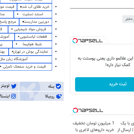
خرید طلای آب شده
قیمت مو
استند تسلیت
مدا
 دختر
دوربین مداربسته
مرجع پاسخ 
فروش مواد شیمیایی
قی
قطعات لباسشویی
آموزشگ
بلیط هواپیما
پر
نمایندگی بوش در تهران
بهت
 این علائمو داری یعنی پوستت به
آموزشگاه زبان ملل
کمک نیاز داره!
قیمت و خرید سمعک نامرئی
ثبت خرید
 با یک
1 میلیون تومان تخفیف
ارسال از
خرید داروهای لاغری با