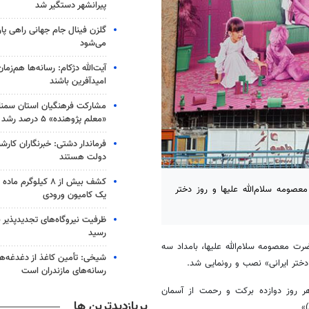
پیرانشهر دستگیر شد
گلزن فینال جام جهانی راهی پا
می‌شود
آیت‌الله دژکام: رسانه‌ها هم‌زمان
امیدآفرین باشند
مشارکت فرهنگیان استان سمنا
«معلم پژوهنده» ۵ درصد رشد کرد
فرماندار دشتی: خبرنگاران کارش
دولت هستند
کشف بیش از ۸ کیلوگر
عصومه سلام‌الله علیها و روز دختر
یک کامیون ورودی
رسید
رت معصومه سلام‌الله علیها، بامداد سه
شیخی: تأمین کاغذ از دغدغه‌ه
«دختر ایرانی» نصب و رونمایی شد.
رسانه‌های مازندران است
هر روز دوازده برکت و رحمت از آسمان
پربازدیدترین ها
»