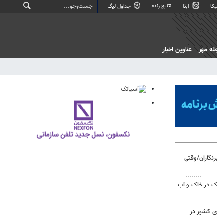
نتایج زنده
کا
ایتا
جداول لیگ
له مهر
عناوین اخبار
رنگاران/وقتی
ک در خاک و آب
زی کشور در