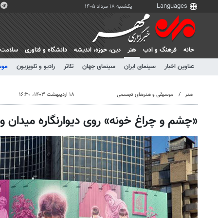
یکشنبه ۱۸ مرداد ۱۴۰۵
خانه
فرهنگ و ادب
هنر
دين، حوزه، انديشه
دانشگاه و فناوری
سلامت
عناوین اخبار
سینمای ایران
سینمای جهان
تئاتر
رادیو و تلویزیون
موس
هنر
موسیقی و هنرهای تجسمی
۱۸ اردیبهشت ۱۴۰۳، ۱۶:۳۰
«چشم و چراغ خونه» روی دیوارنگاره میدان و