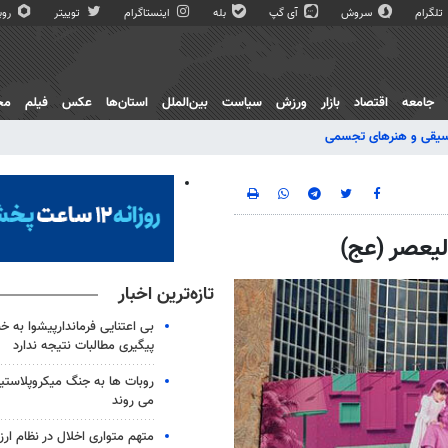
تلگرام
سروش
آی گپ
بله
اینستاگرام
توییتر
روبی
جامعه
اقتصاد
بازار
ورزش
سیاست
بین‌الملل
استان‌ها
عکس
فیلم
مج
یقی و هنرهای تجسمی
لیعصر (عج)
تازه‌ترین اخبار
بی اعتنایی فرماندارپیشوا به خب
پیگیری مطالبات نتیجه ندارد
روبات ها به جنگ میکروپلاستی
می روند
متهم متواری اخلال در نظام ار