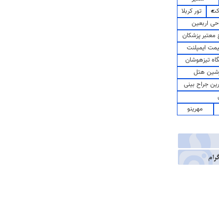
کت
تور کربلا
حی اربعین
معتبر پزشکان
مت ایمپلنت
اه تیزهوشان
شین هتل
رین جراح بینی
مهرینو