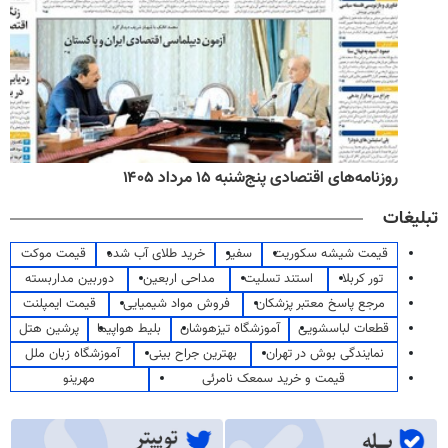
روزنامه‌های اقتصادی پنج‌شنبه ۱۵ مرداد ۱۴۰۵
تبلیغات
قیمت شیشه سکوریت
سفیر
خرید طلای آب شده
قیمت موکت
تور کربلا
استند تسلیت
مداحی اربعین
دوربین مداربسته
مرجع پاسخ معتبر پزشکان
فروش مواد شیمیایی
قیمت ایمپلنت
قطعات لباسشویی
آموزشگاه تیزهوشان
بلیط هواپیما
پرشین هتل
نمایندگی بوش در تهران
بهترین جراح بینی
آموزشگاه زبان ملل
قیمت و خرید سمعک نامرئی
مهرینو