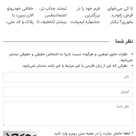
برگردون
لمینت سفید
پک سفید کننده
فقط با ۲۵
تا کی می‌خوای
فرم خود را در
لبخند جذاب تر،
خلافی خودروتو
(40%off)
میکنه
خانگی
میلیون تومان!!!
قرص زانودرد
بزرگترین
اعتمادبنفس
الان ببین، با
(40%تخفیف)
بخوری؟ یکبار
جشنواره ایمپلنت
بیشتر (تخفیف تا
پلاک و کد ملی،
اصولی درمانش
تهران پر کنید ! |
امشب)
بدون نیاز به
کن
فقط ۲۵ میلیون
مراجعه حضوری
نظر شما
نظرات حاوی توهین و هرگونه نسبت ناروا به اشخاص حقیقی و حقوقی منتشر
نمی‌شود.
نظراتی که غیر از زبان فارسی یا غیر مرتبط با خبر باشد منتشر نمی‌شود.
*
لطفا حاصل عبارت را در جعبه متن روبرو وارد کنید