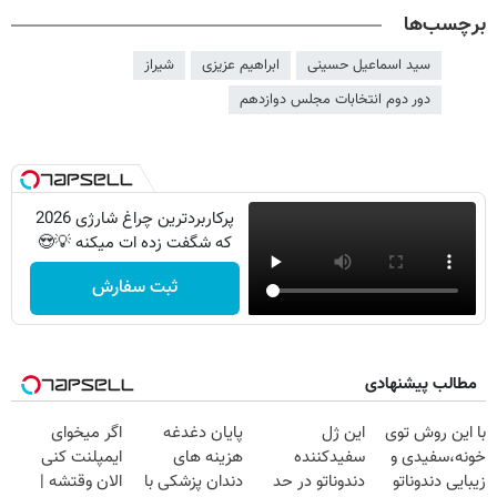
برچسب‌ها
سید اسماعیل حسینی
ابراهیم عزیزی
شیراز
دور دوم انتخابات مجلس دوازدهم
پرکاربردترین چراغ شارژی 2026
که شگفت زده ات میکنه 💡😍
ثبت سفارش
مطالب پیشنهادی
با این روش توی
این ژل
پایان دغدغه
اگر میخوای
خونه،سفیدی و
سفیدکننده
هزینه های
ایمپلنت کنی
زیبایی دندوناتو
دندوناتو در حد
دندان پزشکی با
الان وقتشه |