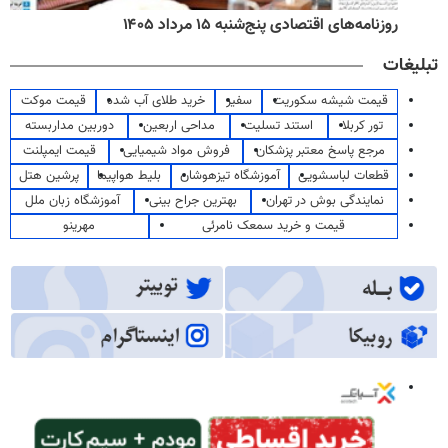
روزنامه‌های اقتصادی پنج‌شنبه ۱۵ مرداد ۱۴۰۵
تبلیغات
قیمت شیشه سکوریت
سفیر
خرید طلای آب شده
قیمت موکت
تور کربلا
استند تسلیت
مداحی اربعین
دوربین مداربسته
مرجع پاسخ معتبر پزشکان
فروش مواد شیمیایی
قیمت ایمپلنت
قطعات لباسشویی
آموزشگاه تیزهوشان
بلیط هواپیما
پرشین هتل
نمایندگی بوش در تهران
بهترین جراح بینی
آموزشگاه زبان ملل
قیمت و خرید سمعک نامرئی
مهرینو