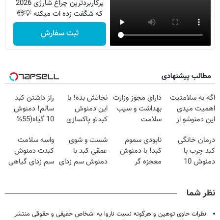
پرکاربردترین چراغ شارژی 2026
که شگفت زده ات میکنه 💡😍
ثبت سفارش
مطالب پیشنهادی
اگه به سلامتیت
دارای مجوز وزارت
نجاتش بده! با
راز داشتن کبد
اهمیت میدی
بهداشت و سیب
این دمنوش
سالم! دمنوش
این دمنوشو از
سلامت
کبدتو پاکسازی
10 گیاه(55%
دست نده
کن+ضمانت
تخفیف)
درمان خانگی
نابودی سموم
شست و شوی
واسه سلامت
مرجوعی
کبد چرب با
کبد! با دمنوش
عمقی کبد با
کبدت دمنوش
دمنوش 10
معجزه گر
دمنوش سم زدای
سم زدای گیاهی
گیاه+55%
گیاهی+ضمانت
گیاهی
رو امتحان
تخفیف
مرجوعی
کن(55%
نظر شما
تخفیف)
نظرات حاوی توهین و هرگونه نسبت ناروا به اشخاص حقیقی و حقوقی منتشر