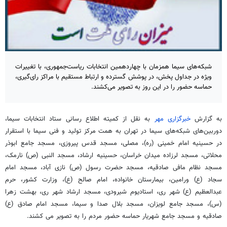
شبکه‌های سیما همزمان با چهاردهمین انتخابات ریاست‌جمهوری، با تغییرات
ویژه در جداول پخش، در پوشش گسترده و ارتباط مستقیم با مراکز رای‌گیری،
حماسه حضور را در این روز به تصویر می‌کشند.
به گزارش
خبرگزاری مهر
به نقل از کمیته اطلاع رسانی ستاد انتخابات سیما،
دوربین‌های شبکه‌های سیما در تهران به همت مرکز تولید و فنی سیما با استقرار
در حسینیه امام خمینی (ره)، مصلی، مسجد قدس پیروزی، مسجد جامع ابوذر
محلاتی، مسجد لرزاده میدان خراسان، حسینیه ارشاد، مسجد النبی (ص) نارمک،
مسجد نظام مافی صادقیه، مسجد حضرت رسول (ص) نازی آباد، مسجد امام
سجاد (ع) ورامین، بیمارستان خانواده، امام صالح (ع)، وزارت کشور، حرم
عبدالعظیم (ع) شهر ری، استادیوم شیرودی، مسجد ارشاد شهر ری، بهشت زهرا
(س)، مسجد جامع لویزان، مسجد بلال صدا و سیما، مسجد امام صادق (ع)
صادقیه و مسجد جامع شهریار حماسه حضور مردم را به تصویر می کشند.