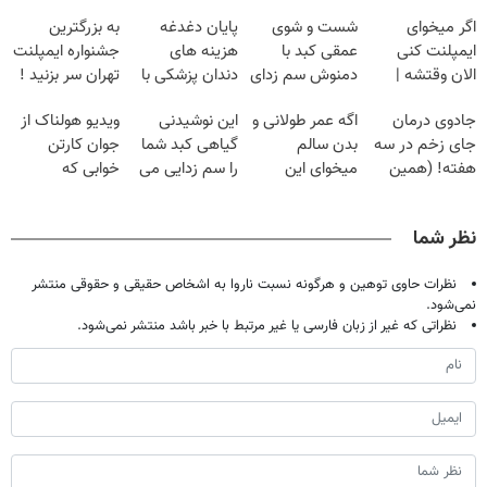
اگر میخوای
شست و شوی
پایان دغدغه
به بزرگترین
ایمپلنت کنی
عمقی کبد با
هزینه های
جشنواره ایمپلنت
الان وقتشه |
دمنوش سم زدای
دندان پزشکی با
تهران سر بزنید !
فقط با ۲۵
گیاهی
پک سفید کننده
| فقط ۲۵
جادوی درمان
اگه عمر طولانی و
این نوشیدنی
ویدیو هولناک از
میلیون تومان!!!
خانگی
میلیون !
جای زخم در سه
بدن سالم
گیاهی کبد شما
جوان کارتن
هفته! (همین
میخوای این
را سم زدایی می
خوابی که
حالا رایگان
نوشیدنی رو با
کند (با ضمانت
میلیاردر شد.
صحبت کنید)
تخفیف بخر
مرجوعی)
آموزش رایگان
نظر شما
نظرات حاوی توهین و هرگونه نسبت ناروا به اشخاص حقیقی و حقوقی منتشر
نمی‌شود.
نظراتی که غیر از زبان فارسی یا غیر مرتبط با خبر باشد منتشر نمی‌شود.