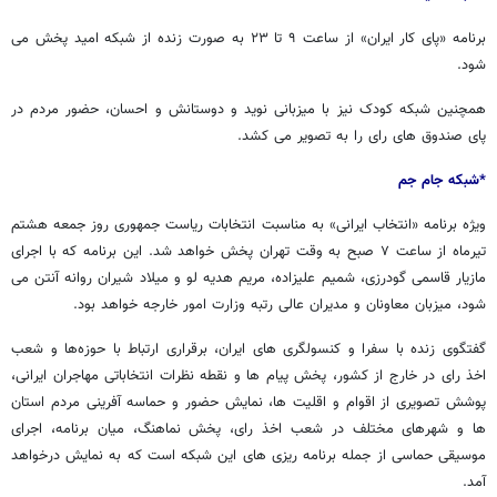
برنامه «پای کار ایران» از ساعت ۹ تا ۲۳ به صورت زنده از شبکه امید پخش می
شود.
همچنین شبکه کودک نیز با میزبانی نوید و دوستانش و احسان، حضور مردم در
پای صندوق های رای را به تصویر می کشد.
*شبکه جام جم
ویژه برنامه «انتخاب ایرانی» به مناسبت انتخابات ریاست جمهوری روز جمعه هشتم
تیرماه از ساعت ۷ صبح به وقت تهران پخش خواهد شد. این برنامه که با اجرای
مازیار قاسمی گودرزی، شمیم علیزاده، مریم هدیه لو و میلاد شیران روانه آنتن می
شود، میزبان معاونان و مدیران عالی رتبه وزارت امور خارجه خواهد بود.
گفتگوی زنده با سفرا و کنسولگری های ایران، برقراری ارتباط با حوزه‌ها و شعب
اخذ رای در خارج از کشور، پخش پیام ها و نقطه نظرات انتخاباتی مهاجران ایرانی،
پوشش تصویری از اقوام و اقلیت ها، نمایش حضور و حماسه آفرینی مردم استان
ها و شهرهای مختلف در شعب اخذ رای، پخش نماهنگ، میان برنامه، اجرای
موسیقی حماسی از جمله برنامه ریزی های این شبکه است که به نمایش درخواهد
آمد.