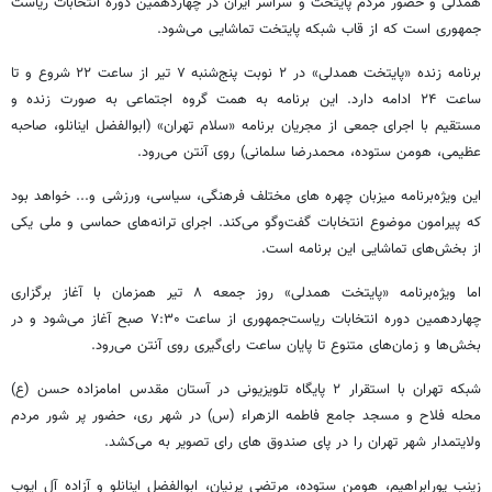
همدلی و حضور مردم پایتخت و سراسر ایران در چهاردهمین دوره انتخابات ریاست
جمهوری است که از قاب شبکه پایتخت تماشایی می‌شود.
برنامه زنده «پایتخت همدلی» در ۲ نوبت پنج‌شنبه ۷ تیر از ساعت ۲۲ شروع و تا
ساعت ۲۴ ادامه دارد. این برنامه به همت گروه اجتماعی به صورت زنده و
مستقیم با اجرای جمعی از مجریان برنامه «سلام تهران» (ابوالفضل اینانلو، صاحبه
عظیمی، هومن ستوده، محمدرضا سلمانی) روی آنتن می‌رود.
این ویژه‌برنامه میزبان چهره های مختلف فرهنگی، سیاسی، ورزشی و... خواهد بود
که پیرامون موضوع انتخابات گفت‌وگو می‌کند. اجرای ترانه‌های حماسی و ملی یکی
از بخش‌های تماشایی این برنامه است.
اما ویژه‌برنامه «پایتخت همدلی» روز جمعه ۸ تیر همزمان با آغاز برگزاری
چهاردهمین دوره انتخابات ریاست‌جمهوری از ساعت ۷:۳۰ صبح آغاز می‌شود و در
بخش‌ها و زمان‌های متنوع تا پایان ساعت رای‌گیری روی آنتن می‌رود.
شبکه تهران با استقرار ۲ پایگاه تلویزیونی در آستان مقدس امامزاده حسن (ع)
محله فلاح و مسجد جامع فاطمه الزهراء (س) در شهر ری، حضور پر شور مردم
ولایتمدار شهر تهران را در پای صندوق های رای تصویر به می‌کشد.
زینب پورابراهیم، هومن ستوده، مرتضی پرنیان، ابوالفضل اینانلو و آزاده آل ایوب