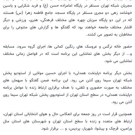
مجریان شبکه تهران مستقر در پایگاه امامزاده حسن (ع) و فربد شکرایی و یاسین
خوشامد زهی دو مجری مستقر در پایگاه مسجد جامع فاطمه زهرا (س) هستند
که در این دو پایگاه میزبان چهره های مختلف فرهنگی، هنری، ورزشی و دیگر
اقشار مختلف جامعه خواهند بود که گفتگو ها و گزارش های متنوعی را برای
مخاطبان به تصویر می کشند.
حضور خاله نرگس و عروسک های رنگین کمانی ها، اجرای گروه سرود، مسابقه
و... از دیگر بخش های تماشایی این برنامه است که در فواصل زمانی مختلف
تماشایی می شود.
بخش دیگر برنامه «پایتخت همدلی» با اجرای حسین مولایی از استودیو پخش
شبکه تهران سیما روی آنتن می رود. این برنامه ضمن گفتگو با میهمان های
مختلف به صورت حضوری و تلفنی، با هدف برقراری ارتباط زنده با عوامل برنامه
«پایتخت همدلی» در سطح استان تهران از استودیوی پخش شبکه تهران سیما روی
آنتن می رود.
همچنین قرار است در روز جمعه برای انعکاس حال و هوای انتخاباتی استان تهران،
ارتباط های متعدد و زنده با سطح استان تهران و شهرستان های استان مثل
ورامین، قرچک و پیشوا، شهریار، پردیس، و ... برقرار شود.