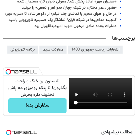
«سفیران مهر» آماده پخش شد/ معرفی بانوان تازه مسلمان شده
حضور «عمر مختار» در شبکه چهار/ «دو نفر و نصفی» را ببینید
در حال و هوای محرم با تماشای چند فیلم/ از «گوهر شاد» تا «سربه مهر»
گنجینه‌ مداحی‌ها در شبکه قرآن/ تماشاگر یک حسینیه تلویزیونی باشید
عملیات وعده صادق مرهون شهید امیرعبداللهیان بود
برچسب‌ها
انتخابات ریاست جمهوری 1403
معاونت سیما
برنامه تلویزیونی
تابستون رو خنک و راحت
بگذرون! تا پنکه رومیزی مه پاش
تخفیف داره بخرش
سفارش بده!
مطالب پیشنهادی